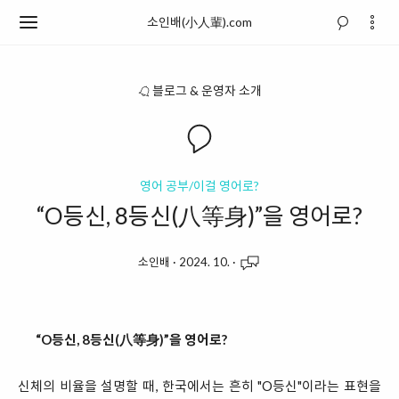
소인배(小人輩).com
블로그 & 운영자 소개
영어 공부/이걸 영어로?
“O등신, 8등신(八等身)”을 영어로?
소인배
·
2024. 10.
·
“O등신, 8등신(八等身)”을 영어로?
신체의 비율을 설명할 때, 한국에서는 흔히 "O등신"이라는 표현을