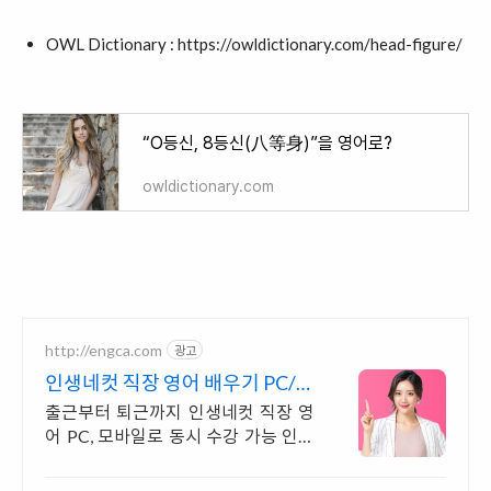
OWL Dictionary :
https://owldictionary.com/head-figure/
“O등신, 8등신(八等身)”을 영어로?
owldictionary.com
http://engca.com
광고
인생네컷 직장 영어 배우기 PC/스
마트폰 동영상강의
출근부터 퇴근까지 인생네컷 직장 영
어 PC, 모바일로 동시 수강 가능 인강
으로 언제 어디서든 공부하세요! 일타
강사직강!