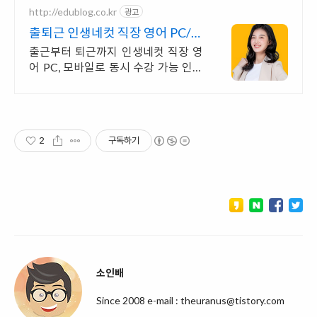
http://edublog.co.kr
광고
출퇴근 인생네컷 직장 영어 PC/스
마트폰 동영상강의
출근부터 퇴근까지 인생네컷 직장 영
어 PC, 모바일로 동시 수강 가능 인강
으로 언제 어디서든 공부하세요! 일타
강사직강!
2
구독하기
소인배
Since 2008 e-mail : theuranus@tistory.com