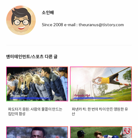
소인배
Since 2008 e-mail : theuranus@tistory.com
엔터테인먼트/스포츠 다른 글
파도타기 응원: 사람의 물결이 만드는
파넨카 킥: 한 번의 킥이 만든 영원한 유
집단의 함성
산