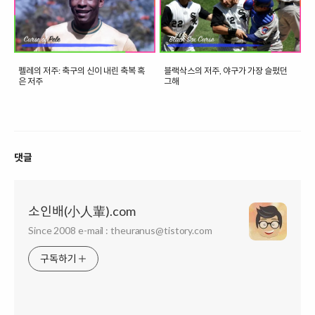
펠레의 저주: 축구의 신이 내린 축복 혹
블랙삭스의 저주, 야구가 가장 슬펐던
은 저주
그해
댓글
소인배(小人輩).com
Since 2008 e-mail : theuranus@tistory.com
구독하기