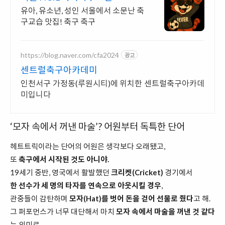
유아, 유소년, 성인 서울에서 소문난 축
구교습 맛집! 축구 축구
https://blog.naver.com/cfa2024
광고
센트럴축구아카데미
인천서구 가정동(루원시티)에 위치한 센트럴축구아카데
미입니다
‘모자 속에서 꺼낸 마술’? 어원부터 독특한 단어
헤트트릭이라는 단어의 어원은 생각보다 오래됐고,
또
축구에서 시작된 것도 아니야.
19세기 중반, 영국에서 활발했던
크리켓(Cricket)
경기에서
한 선수가 세 명의 타자를 연속으로 아웃시킬 경우
,
관중들이 감탄하며
모자(Hat)를 벗어 돈을 걷어 선물로 줬다
고 해.
그 퍼포먼스가 너무 대단해서 마치
모자 속에서 마술을 꺼낸 것 같다
는 의미로