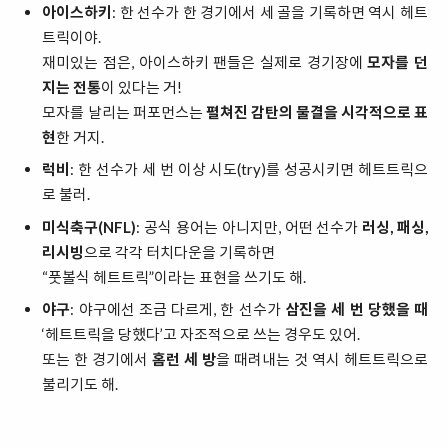
아이스하키
: 한 선수가 한 경기에서 세 골을 기록하면 역시 헤트
트릭이야.
재미있는 점은, 아이스하키 팬들은 실제로 경기장에
모자를 던
지는 전통
이 있다는 거!
모자를 날리는 퍼포먼스는
펼쳐진 감탄의 물결을 시각적으로 표
현
한 거지.
럭비
: 한 선수가 세 번 이상 시도(try)를 성공시키면 헤트트릭으
로 불러.
미식축구(NFL)
: 공식 용어는 아니지만, 어떤 선수가
러싱, 패싱,
리시빙
으로 각각 터치다운을 기록하면
“풋볼식 헤트트릭”이라는 표현을 쓰기도 해.
야구
: 야구에선 조금 다르게, 한 선수가
삼진을 세 번 당했을 때
‘헤트트릭을 당했다’고 자조적으로 쓰는 경우도 있어.
또는 한 경기에서
홈런 세 방
을 때려내는 것 역시 헤트트릭으로
불리기도 해.