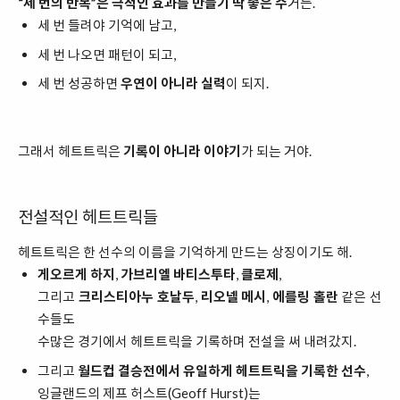
“세 번의 반복”은 극적인 효과를 만들기 딱 좋은 수
거든.
세 번 들려야 기억에 남고,
세 번 나오면 패턴이 되고,
세 번 성공하면
우연이 아니라 실력
이 되지.
그래서 헤트트릭은
기록이 아니라 이야기
가 되는 거야.
전설적인 헤트트릭들
헤트트릭은 한 선수의 이름을 기억하게 만드는 상징이기도 해.
게오르게 하지
,
가브리엘 바티스투타
,
클로제
,
그리고
크리스티아누 호날두
,
리오넬 메시
,
에를링 홀란
같은 선
수들도
수많은 경기에서 헤트트릭을 기록하며 전설을 써 내려갔지.
그리고
월드컵 결승전에서 유일하게 헤트트릭을 기록한 선수
,
잉글랜드의 제프 허스트(Geoff Hurst)는