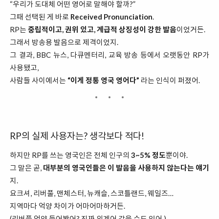
“우리가 도대체 어떤 영어로 말해야 할까?”
그때 선택된 게 바로
Received Pronunciation
.
RP는
중립적이고, 권위 있고, 계급적 상징성이 강한 발음
이었거든.
그래서 방송용 발음으로 제격이었지.
그 결과, BBC 뉴스, 다큐멘터리, 교육 방송 등에서 오랫동안 RP가
사용됐고,
사람들 사이에서는
“이게 정통 영국 영어다”
라는 인식이 퍼졌어.
RP의 실제 사용자는? 생각보다 적다!
하지만 RP를 쓰는 영국인은 전체 인구의
3~5% 정도
뿐이야.
그 말은 곧,
대부분의 영국인들은 이 발음을 사용하지 않는다는 얘기
지.
요크셔, 리버풀, 맨체스터, 뉴캐슬, 스코틀랜드, 웨일즈…
지역마다 억양 차이가 어마어마하거든.
(리버풀 억양 들어봤어? 진짜 외계어 같을 수도 있어.)