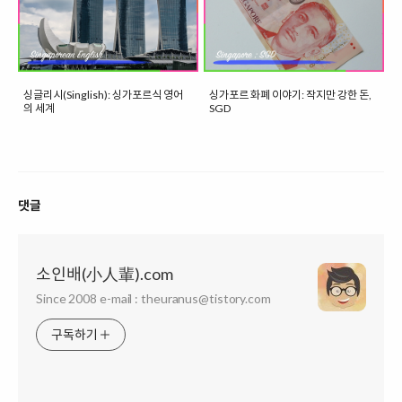
싱글리시(Singlish): 싱가포르식 영어
싱가포르 화폐 이야기: 작지만 강한 돈,
의 세계
SGD
댓글
소인배(小人輩).com
Since 2008 e-mail : theuranus@tistory.com
구독하기