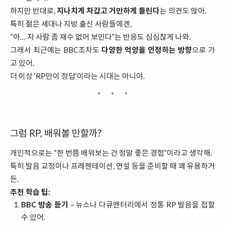
하지만 반대로,
지나치게 차갑고 거만하게 들린다
는 의견도 많아.
특히 젊은 세대나 지방 출신 사람들에겐,
“아… 저 사람 좀 재수 없어 보인다”는 반응도 심심찮게 나와.
그래서 최근에는 BBC조차도
다양한 억양을 인정하는 방향
으로 가
고 있어.
더 이상 ‘RP만이 정답’이라는 시대는 아니야.
그럼 RP, 배워볼 만할까?
개인적으로는 “한 번쯤 배워보는 건 정말 좋은 경험”이라고 생각해.
특히 발음 교정이나 프레젠테이션, 연설 등을 준비할 때 꽤 유용하거
든.
추천 학습 팁:
BBC 방송 듣기
– 뉴스나 다큐멘터리에서 정통 RP 발음을 접할
수 있어.