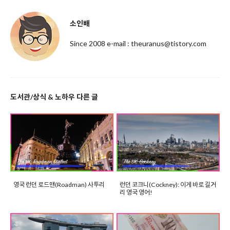
소인배
Since 2008 e-mail : theuranus@tistory.com
도서관/상식 & 노하우 다른 글
영국 런던 로드맨(Roadman) 사투리
런던 코크니(Cockney): 이게 바로 길거
리 영국 영어!