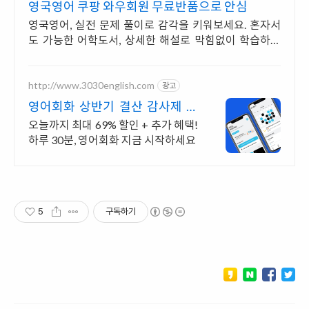
영국영어 쿠팡 와우회원 무료반품으로 안심
영국영어, 실전 문제 풀이로 감각을 키워보세요. 혼자서
도 가능한 어학도서, 상세한 해설로 막힘없이 학습하세
요.
http://www.3030english.com
광고
영어회화 상반기 결산 감사제 오
늘 24:00 환급 종료
오늘까지 최대 69% 할인 + 추가 혜택!
하루 30분, 영어회화 지금 시작하세요
5
구독하기