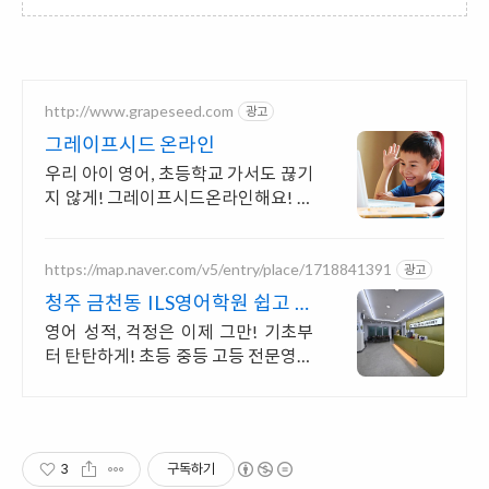
http://www.grapeseed.com
광고
그레이프시드 온라인
우리 아이 영어, 초등학교 가서도 끊기
지 않게! 그레이프시드온라인해요! 집
에서 손쉽게, 친구들과 같이 하는 수업
으로 영어 자신감을 쑥쑥 길러보세요!
https://map.naver.com/v5/entry/place/1718841391
광고
청주 금천동 ILS영어학원 쉽고 재
미있게 배우는 영어
영어 성적, 걱정은 이제 그만! 기초부
터 탄탄하게! 초등 중등 고등 전문영어
학원 아이들의 창의성을 발휘하고 영
어로 자유롭게 표현할 수 있는 기회를
제공합니다.
3
구독하기