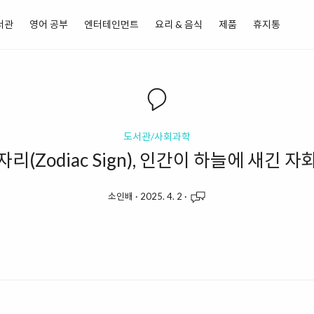
서관
영어 공부
엔터테인먼트
요리 & 음식
제품
휴지통
도서관/사회과학
자리(Zodiac Sign), 인간이 하늘에 새긴 자
소인배
·
2025. 4. 2
·