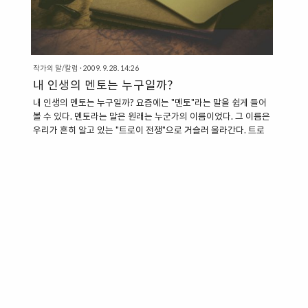
작가의 말/칼럼
·
2009. 9. 28. 14:26
내 인생의 멘토는 누구일까?
내 인생의 멘토는 누구일까? 요즘에는 "멘토"라는 말을 쉽게 들어
볼 수 있다. 멘토라는 말은 원래는 누군가의 이름이었다. 그 이름은
우리가 흔히 알고 있는 "트로이 전쟁"으로 거슬러 올라간다. 트로
이 전쟁에 출전하는 오디세우스는 기약 없는 원정길에 나서면서
아들 탈레마코스를 친구인 "멘토(MENTOR)"에게 부탁한다. 트로
이 전쟁 10년, 트로이 전쟁 이후 지중해를 떠돈 10년, 도합 20년
이란 세월 동안 멘토는 탈레마코스를 아버지로서, 스승으로, 상담
자로서 이끌었고, 결국 탈레마코스는 아버지가 없었음에도 불구하
고 훌륭한 청년으로 성장하게 된다. 여기에서 나온 것이 바로 현대
사회에서 사용하는 "멘토"라는 말인 것이다. mentor [|mentɔ:(r)]
(mentors, mentoring, mentore..