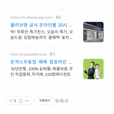
https://m.oliveyoung.co.kr/
광고
올리브영 공식 온라인몰 20시 이
전 주문은 오늘드림
딱! 하루만 특가찬스, 오늘의 특가, 오
늘드림 당일배송까지 꿀혜택 놓치지
마세요!
http://m.jumpoline.com
광고
돈까스우동점 매매 점포라인 빠
른 직거래 & 안전중개거래
32년전통, 100% 실매물, 매출보증, 주
인 직접통화, 직거래, 150명에이전트
3
구독하기