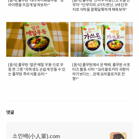
[음식] 풀무원 '데리야끼볶음우동' "프
[음식] 풀무원 '찬마루 바람건조 꼬들 단
라이팬을 뜨겁게 달궈보자!"
무지' "단무지의 3가지 변신, 3색 단무
지로 식탁을 알록달록하게 채워보자"
[음식] 풀무원 '얼큰 메밀 우동'으로 우
[음식] 풀무원에서 온 택배, 풀무원 서포
동 한 그릇 "자취생도 손쉽게 만들 수 있
터즈 활동 시작! "요리블로거의 귀환이
는 풀무원 즉석식품 요리!"
라기보다는... 강제 요리블로거로 전
향!"
댓글
소인배(小人輩).com