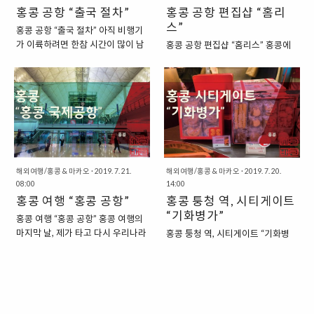
홍콩 공항 “출국 절차”
홍콩 공항 편집샵 “홈리
였습니다. “에어버스의 A380 모델
둘러보기로 했지요. “홍콩 공항의
의 OZ 746” 아시아나 항공의 OZ
제1 터미널 면세점” 홍콩 공항의 제
스”
홍콩 공항 “출국 절차” 아직 비행기
746편은 에어버스사의 A380 기종
1 터미널 면세점은 규모가 상당했
가 이륙하려면 한참 시간이 많이 남
홍콩 공항 편집샵 “홈리스” 홍콩에
을 사용합니다. 에어버스의 기종은
습니다. 아시아에서도 손꼽히는 허
았지만, 공항에 너무 일찍 온 탓이
는 2003년에 탄생한 “홈리스”라는
기존의 여객기와 생김새가 많이 다
브 공항이라고 할 수 있는 곳이 바로
라, 공항에 있는 가게들을 돌아보는
이름의 편집샵이 있습니다. 홈리스
른데, 대표적으로 눈에 띄는 점은 바
홍콩 공항이라서 더욱더 엄청난 규
것에도 한계가 있었습니다. 그리고,
는 다양한 아이템을 다루는 매장이
로 동체 전체가 모두 2층으로 되어
모를 자랑한다고 할 수 있지요. “홍
더 시간을 지체하다가는 “면세점 영
라고 할 수 있는데요. 가구에서부터
있어서 더욱더 많은 승객을 수송할
콩 공항 면세점의 영업시간” 저는
업시간”이 끝나서 면세점을 돌아볼
조명, 기구 혹은 홈 데코레이션용 아
수 있다고 하지요. A380 모델은 에
비행기 출발시간이 12시 30분이었
수 없을 것 같다는 생각에 굉장히 일
이템 등의 다양한 제품을 다루고 있
어버스 본사에서..
던지라, 사실, 비행기 출발..
찍 게이트를 통과하게 되었습니다.
는 매장입니다. 저는 사실, 홍콩 여
“홍콩 공항에서의 출국 절차” 홍콩
행을 하는 도중에는 이런 매장에 대
공항에서, 이렇게 출국을 하게 되었
해서 알지 못했는데, 마지막 날 시간
해외여행/홍콩 & 마카오
·
2019. 7. 21.
해외여행/홍콩 & 마카오
·
2019. 7. 20.
는데요. 이번에도 간단하게 출국 절
08:00
이 많이 남아서 공항에서 시간을 보
14:00
차를 정리해보면 아래와 같이 정리
홍콩 여행 “홍콩 공항”
내고 있다가 공항에서 이 매장을 발
홍콩 퉁청 역, 시티게이트
해볼 수 있습니다. 사실, 이러한 내
견하게 되었지요. “실제 홈리스와는
“기화병가”
홍콩 여행 “홍콩 공항” 홍콩 여행의
용은 어느 공항이나 거의 같은 내용
관계가 없는 홈리스 매장” 홈리스라
마지막 날, 제가 타고 다시 우리나라
홍콩 퉁청 역, 시티게이트 “기화병
이라고 할 수 있지요. 1. 항공사에서
는 이름의 매장은 이름만 들어보면,
로 돌아갈 비행기는 밤 12시 30분
가” 홍콩 여행의 거의 마지막 장소
체크인하기2. 항공권 스캔하고, 출
마치 집이 없는 사람들과 관련이 있
에 출발하는 비행기였습니다. 그런
라고 할 수 있는 시티게이트 쇼핑몰
국심사 & 짐 검사 받기3. 면세점 이
거나, 그들을 돕는 활동을 하는 매장
데 제가 마지막 여행지로 잡은 곳은
을 둘러보다 보니, “기화병가”라는
용하기4. 항공기에 탑승하기 이 정
이 아닐까 하는 생각이 들었는데요.
“란타우 섬”이었는데, 란타우 섬은
이름의 매장이 눈에 들어왔습니다.
도로 간략하게 정리할 수 있는데요.
그런 것은 아니었습니다. 이 곳에 있
홍콩의 한적한 마을 같은 곳이어서,
홍콩에서 여행을 마무리할 무렵, 홍
보통은 여기에..
는 아이템들이 아직 집을 찾지 못한