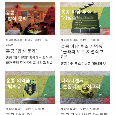
불빛 공연으로 홍콩의 야경에 화룡
리면서 방문을 해보았다. 홍콩에서와 마
아니라, 두 곳을 동시에 방문하는 일
영화의 성지와도 같은 곳이었습니
정점을 찍는 공연이라고 할 수 있습
찬가지로, 용산..
정이었습니다. 총 9일간 여행을 하
다. 당시의 홍콩 영화계는 단순히 아
니다. “심포니 오브 라이트 공연 시
게 되었는데, 마지막 날에는 단 10
시아를 넘어서, 세계적인 영화로 발
간” 심포니 오브 라이트의 공연 시
분만 체류를 하게 되었으니, 정확히
돋움을 하기도 했는데요. 90년대의
간은 매일 밤 8시에 시작이 됩니다.
는 8일간의 여행이 되었지요. “홍콩
홍콩 영화 중에서 단연 손꼽히는 작
공연은 약 ..
& 마카오를 함께 여행하는 경우, 휴
품이 있습니다. 바로 “왕가위” 감독
대폰은 어떻게 이용할 수 있을까?”
의 작품으로 “중경삼림, 타락천
이렇게, 홍콩과 마카오를 동시에 여
사”와 같은 작품이지요. “90년대 홍
해외여행/홍콩 & 마카오
·
2019. 8. 14.
제품/제품 리뷰
·
2019. 8. 13. 08:00
행하는 경우였기에, 다른 일반적인
콩 영화, 중경삼림(CHUNGKING
08:00
홍콩 마담 투소 기념품
여행보다는 준비해야 할 것이 더 많
EXPRESS)” 90년대 홍콩 영화의 대
홍콩 “합석 문화”
“클래퍼 보드 & 열쇠고
았습니다. 한 국가 안에서 다른 도시
표주자로는 중경삼림이라는 영화가
리”
홍콩 “합석 문화” 홍콩에는 합석 문
로 이동하는 것이 아니라, 소위 다른
있습니다. 영어 제목으로는
화가 뿌리 깊게 자리를 내리고 있습
홍콩 마담 투소 기념품 “클래퍼 보
국가에서 다른 국가로 이동하는 것
“CHUNGKING EXPRESS”으로 쓰
니다. 홍콩에 있는 식당은 대부분이
드 & 열쇠고리” 이번 홍콩 여행에서
이었기에 여러모로 고려해야 할 것
이는 작품이지요. 이 작품은 왕가위
규모가 그리 크지 않아서 점심시간
는 빼놓을 수 없는 홍콩의 유명 관광
들이 더 많았지요. 특히, 휴대폰이나
감독의 이름을 세계에 알리는 첫 작
이나 저녁시간이 되면 많은 사람들
지인 “빅토리아 피크”에 올랐었습니
인터넷을 사용하는 문제가 가장 컸
품이 되었습니다. 영화는 1995년
이 줄을 서서 기다리고 있는 모습을
다. 빅토리아 피크에는 전망대가 있
는데요. 홍콩과 마카오는 가까이 있
14회 홍콩 금상장영화제 작품상, 감
볼 수 있는데요. 하지만, 이러한 합
기도 하고, 상점들이 있기도 한데요.
지만, 다른 정..
독상, 남우주연상, 편집상을 동시에
석 문화 덕분에 생각보다 줄은 빨리
여기에 “마담 투소 박물관”이 있기
수상했습니다...
줄어드는 편입니다. “홍콩 식당의
도 합니다. 밀랍인형 박물관인데, 입
합석 문화” 이렇게 홍콩에서 흔히
장료는 제법 비싸긴 하지만, 다양한
볼 수 있는 합석 문화는 장점과 단점
제품/제품 리뷰
·
2019. 8. 12. 08:00
제품/제품 리뷰
·
2019. 8. 7. 08:00
스타들의 모습을 본뜬 인형들을 만
을 갖고 있기도 합니다. 하지만, 저