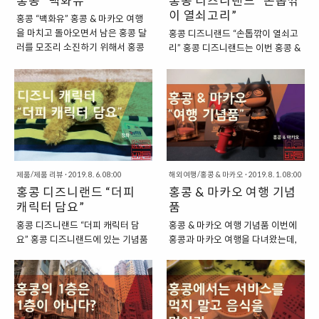
홍콩 “백화유”
홍콩 디즈니랜드 “손톱깎
나볼 수 있는 곳입니다. “홍콩 빅토
는 개인적으로는 단점보다는 장점
이 열쇠고리”
리아 피크에 있는 마담 투소 박물
홍콩 “백화유” 홍콩 & 마카오 여행
이 더 많다는 생각을 하게 되었습니
관” 홍콩 빅토리아 피크에 오르는
을 마치고 돌아오면서 남은 홍콩 달
홍콩 디즈니랜드 “손톱깎이 열쇠고
다. 홍콩을 여럿이서 친구들과 방문
방법에는 여러 가지가 있는데요. 저
러를 모조리 소진하기 위해서 홍콩
리” 홍콩 디즈니랜드는 이번 홍콩 &
했다면, 이런 합석 문화가 불편하게
는 이 중에서 “피크트램”을 이용하
공항의 면세점을 부지런히 돌아다
마카오 여행의 마지막 날에 방문한
느껴졌을 수도 있겠지만, 저는 이 때
는 방법을 선택했습니다. 피크트램
녔습니다. 홍콩 공항에 있는 면세점
곳입니다. 홍콩 & 마카오 여행의 마
홍콩을 혼자서 방문했기 때문에, 홍
으로 올라서 빅토리아 피크에서 홍
이 문을 닫기 직전까지 부지런히 돌
지막을 장식하면서 방문한 곳인지
콩의 합석 문화는 저에게는 좋은 문
콩 전경을 보고, 그리고 건물에 있는
아다니면서 홍콩 달러를 모두 소진
라, 이 곳에서도 가급적이면 기념품
화 중의 하나였습니다. “혼자 먹기
마담 투소 박물관에도 한 번 돌아보
하려고 노력했는데요. 원래대로라
을 하나 정도는 구입을 하려고 했지
에도 부담스럽지 않은 ..
게 되었습니다. 홍콩 빅토리아 피크
면, 홍콩에서 티머니 카드처럼 활용
요. “나름 실용적인 기념품을 구입
마담 투소 박물관 : ..
할 수 있는 “옥토퍼스 카드”에 있는
할 수 있었던 디즈니랜드” 홍콩 디
금액이 -49.9 HKD가 될 때까지 사
즈니랜드에서는 다양하면서도 독특
용해야 하지만, 옥토퍼스 카드는 그
제품/제품 리뷰
·
2019. 8. 6. 08:00
한 기념품을 판매하고 있었는데요.
해외여행/홍콩 & 마카오
·
2019. 8. 1. 08:00
냥 두기로 했습니다. 금액이 너무 애
홍콩 디즈니랜드 “더피
저는 이 중에서 나름 실용적인 기념
홍콩 & 마카오 여행 기념
매하게 남어서 구입할 만한 제품이
품을 구입하고 싶었습니다. 그렇게
캐릭터 담요”
품
거의 없더라고요. 그리고 이번이 첫
이것저것 찾아다니다 보니, 찾게 된
홍콩 디즈니랜드 “더피 캐릭터 담
홍콩 & 마카오 여행 기념품 이번에
번째 홍콩 여행이었던지라 어떤 것
것이 “손톱깎이” 기능이 있는 열쇠
요” 홍콩 디즈니랜드에 있는 기념품
홍콩과 마카오 여행을 다녀왔는데,
을 사야 할지 잘 알지도 못했습니다.
고리였습니다. “미키마우스 모양의
점에서 찾은 또 하나의 제법 특별한
이번에도 여행을 하면서 이런저런
“홍콩에서 구입한 백화유” 홍콩에
손톱깎이 열쇠고리” 손톱깎이 기능
기능이 있는 기념품은 “더피 캐릭터
기념품을 구입해왔습니다. 해외여
공항 곳곳에 있는 “마닝스”에서 여
이 있는 열쇠고리는 예전에 싱가포
담요”였습니다. 단순히 캐릭터 인형
행을 처음 나갔을 때는 기념품을 거
러 가지 제품을 살펴보았는데요. 우
르 여행에서도 구입했던 적이 있는
과 같이 세워두는 제품이 아니라, 펼
의 사지 않는 편이었는데, 여행을 다
리나라 사람들에게 인기 좋..
데요. 싱가포르에서 구입해와서도
치면 담요로 변신하는 나름 유용한
니면서 기념품을 구입하지 않고 돌
유용하게 사용하고 있어서, 이번에