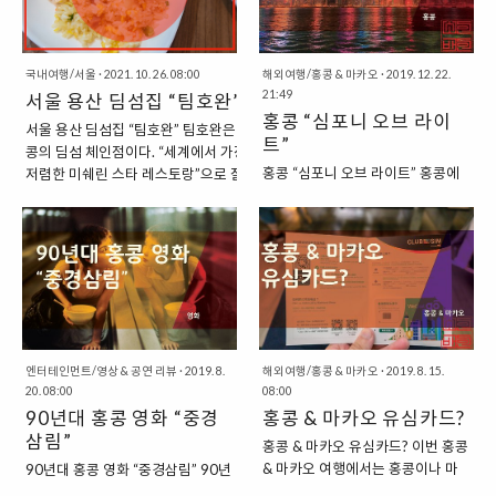
뉴를 주력으로 판매하는..
시아빌딩 : 오한수 우육면가“ 오한
에서 찾을 수 있는 식당으로 “홍콩
수 우육면가는 프랜차이즈 음식점
음식”을 판매하는 것으로 유명한 식
이라고 할 수 있는데, 덕분에 광화문
당이다. “인천 청라 : 홍콩음식점 딤
뿐만 아니라 여러 장소에서 맛볼 수
국내여행/서울
·
2021. 10. 26. 08:00
타오” 딤타오는 홍콩인이 셰프로 있
해외여행/홍콩 & 마카오
·
2019. 12. 22.
21:49
있는 곳이기도 하다. 이는 홍콩 음식
서울 용산 딤섬집 “팀호완”
는 식당이라고 할 수 있다. 여러 곳
홍콩 “심포니 오브 라이
점을 주력으로 판매하는 식당이라
에서 25년 이상의 경력을 쌓은 홍콩
서울 용산 딤섬집 “팀호완” 팀호완은 홍
트”
고 할 수 있는데, 코로나19로 인해
음식의 달인이 있는 곳이라고 할 수
콩의 딤섬 체인점이다. “세계에서 가장
서 한동안 여행을 하지 못한 요즘에
있는데, 덕분에 우리나라에서 먹은
홍콩 “심포니 오브 라이트” 홍콩에
저렴한 미쉐린 스타 레스토랑”으로 잘
해외에서 맛볼 수 있는 음식이 그리
홍콩 음식 중에서 가장 맛있게 먹은
서 놓치지 않고 보아야 할 볼거리 중
알려져 있는 이곳은 이후, 체인점으로
울 때 방문하기에 좋은 곳이다. 오한
곳으로 손꼽을 수 있을 것 같은 곳이
의 하나로는 “심포니 오브 라이트(A
확장하여 세계 여러 나라로 확장되었다.
수 우육면가는 광화문에서도 여러
다. 메뉴는 “딤섬, 창편, 요리, 주류,
SYMPHONY OF LIGHTS)”가 있
현재에는 12개국에 프랜차이즈 지점을
곳에서 찾을 수 있는데, 이번에 방문
음료” 등으로 구성되어 있는데, 요
습니다. 홍콩은 특히 야경이 멋진 도
보유하고 있는데, 이제는 우리나라에서
한 곳은 오피시아빌딩 지하에 있는
리는 완탕면, 매운완탕면, 완탕, 볶..
시로 잘 알려져 있는데요. 특히 백만
도 찾을 수 있게 되었다. “서울 용산 : 딤
매장이다. “홍콩식 우육탕면..
불짜리 야경이라는 별명을 갖고 있
섬집 팀호완” 팀호완은 홍콩에서 유명
기도 합니다. 이러한 야경을 극대화
한 딤섬 맛집으로 알려져 있다. 팀호완
시키는 것이 바로 “심포니 오브 라
은 홍콩 IFC 몰에서 찾을 수 있는 것으
이트”라는 공연이 아닐까 하지요.
로도 유명한데, 홍콩 여행을 하면서 실
엔터테인먼트/영상 & 공연 리뷰
·
2019. 8.
해외여행/홍콩 & 마카오
·
2019. 8. 15.
20. 08:00
08:00
“홍콩의 야경을 더욱더 멋지게 만드
제로 방문했던 적이 있다. 홍콩 IFC 몰
90년대 홍콩 영화 “중경
홍콩 & 마카오 유심카드?
는 심포니 오브 라이트” 심포니 오
“팀호완” :
삼림”
브 라이트는 홍콩의 건물을 활용한
https://theuranus.tistory.com/5875
홍콩 & 마카오 유심카드? 이번 홍콩
공연이라고 할 수 있습니다. 웅장한
용산에서도 우연히 “팀호완”을 보게 되
& 마카오 여행에서는 홍콩이나 마
90년대 홍콩 영화 “중경삼림” 90년
음악과 함께 어우러지는 레이저 및
어서, 홍콩에서 맛 보았던 그 맛을 떠올
카오 둘 중 한 곳을 방문하는 것이
대까지만 하더라도 홍콩은 아시아