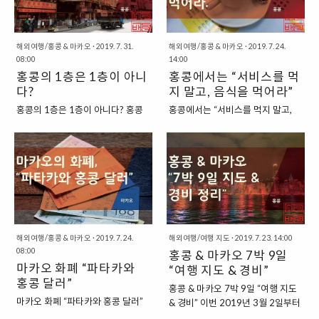
제품이었지요. “디즈니랜드, 더피
아오니 아쉬움이 남아서 이제는 적
도 디즈니..
캐릭터 담요” 사실, 특별한 기능이
당한 기념품이 보이면 구입하려고
있는 것은 아닌데, 평소에는 인형처
하는 편입니다. 너무 무리하지 않는
해외여행/홍콩 & 마카오
·
2019. 7. 31.
해외여행/홍콩 & 마카오
·
2019. 7. 24.
럼 사용하다가 필요한 경우에는 담
선에서 말이죠. “홍콩 여행에서 구
08:00
14:00
요의 훅을 풀어서 펼치면 덮을 수 있
입한 기념품” 이번 글은, 홍콩과 마
홍콩의 1층은 1층이 아니
홍콩에서는 “서비스를 먹
는 담요가 됩니다. 크기는 그리 크지
카오에서 구입해 온 기념품을 정리
다?
지 말고, 음식을 먹어라”
않아서, 얼마나 유용할지는 모르겠
해보는 글입니다. 우선 먼저, 홍콩에
지만, 나름 최소한의 기능을 갖추고
서 구입해온 기념품을 정리해보도
홍콩의 1층은 1층이 아니다? 홍콩
홍콩에서는 “서비스를 먹지 말고,
있는 제품인지라, 지갑을 열게 한 것
록 하지요. “홍콩 여행 기념품” 1. 마
은 1999년에 중국으로 반환되었지
음식을 먹어라” 1999년 영국에서
이 아닐까 하지요. 여행을 다니다 보
담투소 기념품(클래퍼보드, 열쇠고
만, 여전히 “영국식 문화”의 잔재를
중국으로 반환 절차를 거쳐서 이제
니, 이제는 단순히 기념을 위해서 구
리 등) : 클래퍼보드 60 KHD, 열쇠
많이 찾아볼 수 있습니다. 특히, 언
는 중국의 일부가 되어버린 홍콩은
입하는 제품보다는 이렇게 일생생
고리 3개 99 HKD2. 제니 베이커리
어적인 측면에서도 우리에게 익숙
미식의 도시로도 잘 알려져 있습니
활에서 활용할 수 있는 제품들을 구
쿠키 : 박스당 75 HKD - 200
한 미국식 영어가 아니라, 영국식 영
다. 아무래도 서양과 동양의 중간에
입하는 것이 더 좋더군..
HKD(종류별로..
어의 잔재를 찾을 수 있지요. “영국
위치하고 있는 작은 공간이라고 할
의 문화가 여전히 남아있는 홍콩”
수 있어서, 동양과 서양의 오묘한 분
홍콩이 중국으로 반환된 지 20년이
위기를 내는 곳이라고 할 수 있지요.
넘었지만, 여전히 간직하고 있는 영
“미식의 도시로 알려진 홍콩” 그래
해외여행/홍콩 & 마카오
·
2019. 7. 24.
해외여행/여행 지도
·
2019. 7. 23. 14:00
국의 문화가 있습니다. 대표적으로
08:00
서, 홍콩에서는 동양과 서양의 음식
홍콩 & 마카오 7박 9일
는 교통 시스템이라고 할 수 있는데
마카오 화폐 “파타카와
문화가 융합된 형태의 다양한 요리
“여행 지도 & 경비”
요. 홍콩은 중국 대륙과 달리, 영국
가 존재하는데요. 사실, 그래 봤자
홍콩 달러”
홍콩 & 마카오 7박 9일 “여행 지도
과 마찬가지로, 차들이 왼쪽으로 달
중국 광둥식 요리가 대부분을 차지
마카오 화폐 “파타카와 홍콩 달러”
& 경비” 이번 2019년 3월 2일부터
립니다. 운전석은 그래서 우리와 반
하고 있는 편입니다. 그래도 미슐랭
일반적으로 마카오를 여행하는 경
3월 10일까지 7박 9일 홍콩, 마카