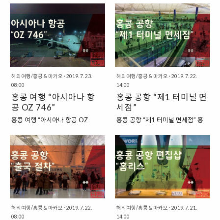
대인 오른쪽에 자리를 잡고 있지요.
가이드에서 홍콩을 오래전부터 주
우에는 주로 “홍콩”을 여행하면서
오 여행을 다녀왔습니다. 사실, 3월
또 한 가지, 영국에서 볼 수 있는 애
목해서 그런 것인지, 홍콩에는 미슐
잠깐 들렀다가 가는 곳으로 여기는
2일에 출발하는 비행기는 인천공항
프터눈 티 문화를 찾아볼 수 있기도
랭 가이드에 오른 식당을 많이 찾을
경우가 많습니다. 그래서 보통, 홍콩
을 7시 35분에 출발해서, 홍콩 공항
하지요. “영국식 영어를 사용하는
수 있습니다. 이는 예전에 제가 직접
으로 들어가서 마카오를 잠깐 다녀
에 11시 30분 정도에 도착하는 항
홍콩” 홍콩은 현재는 영어와 광둥어
만든 2019 홍콩 & 마카오 미슐랭
오는 정도로 둘러보는 경우가 많지
공편이었고, 10일 귀국하는 비행기
(중국어)를 공용어..
가이드 레스토랑 지도를..
요. 그런데, 여기에서 의문점이 생기
는 12시 40분에 출발하는 항공편
기도 합니다. 홍콩과 마카오는 같은
이어서, 사실상은 7박 7일의 여행이
중국 안에 있지만, 서로 다른 독자적
해외여행/홍콩 & 마카오
·
2019. 7. 23.
라고도 부를 수 있는 여행이었습니
해외여행/홍콩 & 마카오
·
2019. 7. 22.
인 정부를 구성하고 있는 형태이지
08:00
14:00
다. “홍콩 & 마카오 여행 일정” 아무
요. “홍콩과 마카오의 관계는?” 홍콩
홍콩 여행 “아시아나 항
홍콩 공항 “제1 터미널 면
튼, 다행히도 여행은 큰 탈없이 무사
과 마카오는 모두 1999년에 중국
공 OZ 746”
세점”
히 다녀오게 되었는데요. 이번에는
에 반환이 되었습니다. 홍콩의 경우
간단하게 여행 일정을 돌아보는 내
홍콩 여행 “아시아나 항공 OZ
홍콩 공항 “제1 터미널 면세점” 홍
에는 영국에서 반환이 되었고, 마카
용과 제가 다녀온 곳을 지도에서 살
746” 이번 홍콩 여행에서 여행한
콩 공항에서 출국 심사를 마치고 짐
오의 경우에는 포르투갈로부터 반
펴보는 그런 내용을 담은 글이라고
항공사는 아시아나 항공이었습니
검사까지 마치고 나니, 이제 면세구
환이 되었는데, 이렇게 반환이 되었
할 수 있습니다. 기본적인 여행의 구
다. 인천공항에서 홍콩으로 여행을
역으로 진입하게 되었습니다. 제가
음에도 불구하고, 이들은 중국으로
성은 저는 첫 4박은 홍콩 도심 지역
시작할 때는 “OZ 745”로 오게 되
이용했던 항공사인 “아시아나 항
돌아가기 싫었던 것인지, 50년간 자
에서 하기로 했습니다. 그리고, 마..
었는데, OZ 745편의 경우에는 무
공”의 경우에는 제1 터미널을 이용
치정부를 가지는 것으로 협의를 합
난한 항공기였습니다. 그런데, 홍콩
하고 있었는데요. 탑승 게이트로 가
니다. 그리고 중국에서도 이를 인..
공항에서 인천공항으로 오는 귀국
기 위해서는 열차 트레인을 타고 이
편에서는 “OZ 746” 항공편이 배정
동해야 했습니다. 하지만, 저는 아직
되었는데요. 이 항공기는 제가 처음
도 공항에서 대기하는 시간이 너무
해외여행/홍콩 & 마카오
·
2019. 7. 22.
해외여행/홍콩 & 마카오
·
2019. 7. 21.
08:00
14:00
타보는 2층으로 되어 있는 항공기
많이 남아서, 공항에 있는 면세점을