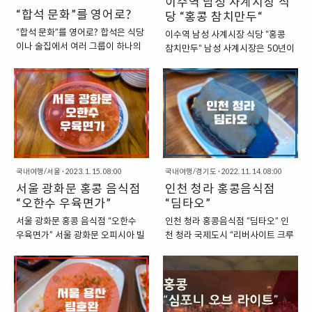
이수역 남성 사계시장 식
“합석 문화”를 영어로?
당 “홍콩 참치만두“
“합석 문화”를 영어로? 합석은 식당
이수역 남성 사계시장 식당 “홍콩
이나 술집에서 여러 그룹이 하나의
참치만두“ 남성 사계시장은 50년이
테이블을 함께 사용하는 문화를 의
넘는 역사를 간직하고 있는 이수역
미합니다. 이는 공간이 제한된 곳에
인근의 전통시장이다. 지하철 4호
서 일반적으로 볼 수 있는 관행입니
선, 7호선이 통과하는 이수역에서
다. 우리나라에서는 술집을 제외한
그리 멀지 않은 곳에 자리하고 있어
일반적인 식당에서는 이러한 문화
서 접근성이 좋은 곳이기도 하다. 남
를 거의 찾을 수 없지만, 홍콩에서는
성 사계시장은 공산품 위주의 상품
식당에서도 이러한 문화를 쉽게 찾
을 판매하는 봄 구역, 과일, 채소, 정
을 수 있습니다. “합석 문화의 영어
육 등의 식료품을 판매하는 여름 구
표현” 합석 문화에 대해서 영어로
국내여행/서울
·
2023. 1. 15. 08:00
국내여행/경기도
·
2022. 11. 14. 08:00
역, 간편한 먹거리들이 자리한 가을
표현해보면 아래와 같이 쓸 수 있습
서울 광화문 홍콩 음식점
인천 청라 홍콩음식점
구역, 따뜻한 육수를 맛볼 수 있는
니다. 1. Table Sharing: 테이블 공
“오한수 우육면가”
먹자골목 겨울 구역까지 사계절을
“딤타오”
유 = 합석 문화 합석 문화를 설명할
테마로 한 시장이다. 이러한 사계절
서울 광화문 홍콩 음식점 “오한수
인천 청라 홍콩음식점 “딤타오” 인
때 가장 적절한 영어 표현입니다. 이
을 테마로 하여 “남성 사계시장”이
우육면가” 서울 광화문 오피시아 빌
천 청라 국제도시 “리버사이트 크루
표현은 여러 그룹이 같은 테이블을
라는 이름이 붙었다. “남성 사계시
딩 지하상가에서는 다양한 식당을
즈몰”에서는 다양한 식당을 찾아볼
공유하는 문화를 나타냅니다.“In
장 식당, 홍콩 참치만두” 홍콩 참치
찾을 수 있다. 광화문에서 근무하는
수 있다. 아직은 입주가 끝나지 않은
some cultures, table sharing is a
만두는 “남성 사계시장”에서 찾을
직장인들의 점심식사를 책임지고
곳이 제법 있어서 공실이 있기도 하
common practice in busy res..
수 있는 조그마한 식당이다. 가게 이
있는 여러 장소 중의 한 곳이라고 할
지만, 분위기 있는 곳이 제법 있다.
름부터 “홍콩 참치만두”로 어떤 메
수 있는 곳이다. ”서울 광화문 오피
이번에 방문한 딤타오 역시도 이곳