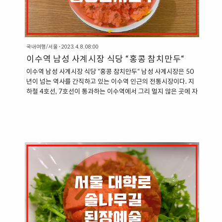
국내여행/서울
·
2023. 4. 8. 08:00
이수역 남성 사계시장 식당 “홍콩 참치만두“
이수역 남성 사계시장 식당 “홍콩 참치만두“ 남성 사계시장은 50
년이 넘는 역사를 간직하고 있는 이수역 인근의 전통시장이다. 지
하철 4호선, 7호선이 통과하는 이수역에서 그리 멀지 않은 곳에 자
리하고 있어서 접근성이 좋은 곳이기도 하다. 남성 사계시장은 공
산품 위주의 상품을 판매하는 봄 구역, 과일, 채소, 정육 등의 식료
품을 판매하는 여름 구역, 간편한 먹거리들이 자리한 가을 구역, 따
뜻한 육수를 맛볼 수 있는 먹자골목 겨울 구역까지 사계절을 테마
로 한 시장이다. 이러한 사계절을 테마로 하여 “남성 사계시장”이
라는 이름이 붙었다. “남성 사계시장 식당, 홍콩 참치만두” 홍콩 참
치만두는 “남성 사계시장”에서 찾을 수 있는 조그마한 식당이다.
가게 이름부터 “홍콩 참치만두”로 어떤 메뉴를 주력으로 판매하
는..