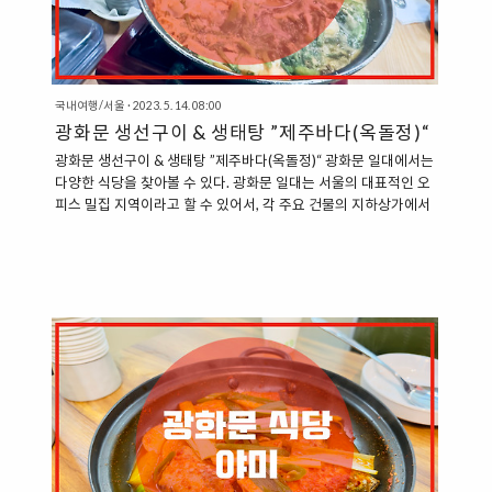
국내여행/서울
·
2023. 5. 14. 08:00
광화문 생선구이 & 생태탕 ”제주바다(옥돌정)“
광화문 생선구이 & 생태탕 ”제주바다(옥돌정)“ 광화문 일대에서는
다양한 식당을 찾아볼 수 있다. 광화문 일대는 서울의 대표적인 오
피스 밀집 지역이라고 할 수 있어서, 각 주요 건물의 지하상가에서
는 식당가들이 포진하고 있는 모습을 볼 수 있다. 특히, 도렴빌딩
지하에는 다양한 식당이 늘어서 있는 것을 볼 수 있는데, 무엇을 먹
어야 할지 고민이 되는 날에 무작정 방문해서 마음에 드는 식당을
방문하는 것도 방법이 된다. “광화문 도렴빌딩 지하상가, 제주바
다” 제주바다 역시도 도렴빌딩 지하상가에서 찾을 수 있는 식당이
다. 제주바다라는 이름답게, 다양한 생선구이, 혹은 탕을 맛볼 수
있는 곳이다. 제주바다에서는 제주도에서 공수해 온 옥돔, 고등어,
삼치 등을 오븐에서 구워서 내놓는 곳이다. 혹은 탕을 주문할 수..