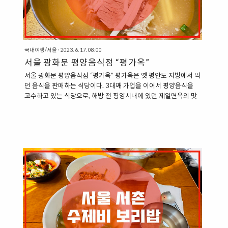
국내여행/서울
·
2023. 6. 17. 08:00
서울 광화문 평양음식점 “평가옥”
서울 광화문 평양음식점 “평가옥” 평가옥은 옛 평안도 지방에서 먹
던 음식을 판매하는 식당이다. 3대째 가업을 이어서 평양음식을
고수하고 있는 식당으로, 해방 전 평양시내에 있던 제일면옥의 맛
을 꾸준히 이어오고 있는 곳이다. 이제는 프랜차이즈 식당으로 운
영이 되고 있어서 서울 곳곳에서 만나볼 수 있다. 대표적인 음식으
로는 평양냉면, 어복쟁반과 같은 음식이다. “서울 광화문 로얄빌
딩, 평가옥 광화문점“ 평가옥은 광화문 일대에서도 찾을 수 있다.
여러 식당이 몰려 있는 광화문 1번 출구 바로 맞은편에 있는 건물
인 “로얄빌딩”에서 찾을 수 있다. 로얄빌딩 지하상가로 내려가는
계단에서 바로 보이는 건물로, 찾기도 쉽다. 평가옥 광화문점은 규
모도 제법 넓은 편이다. 창가의 홀에도 자리가 마련되어 있고, 조그
마한 룸..