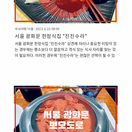
국내여행/서울
·
2023. 6. 22. 08:00
서울 광화문 한정식집 “진진수라”
서울 광화문 한정식집 “진진수라” 상견례 자리나 중요한 미팅이 있
는 경우에는 평소보다 더 깔끔하고 격식 있는 식사 자리를 찾는 것
이 필요하다. 이러한 경우에 ”진진수라“는 괜찮은 선택이 될 수 있
기도 하다. 진진수라는 철저하게 비즈니스 미팅이나, 상견례와 같
은 중요한 미팅 장소를 위해서 마련되어 있는 식당이다. 덕분에 식
당에서 홀로 이루어진 자리는 하나도 찾을 수 없고, 모두 독립되어
있는 객실로 이루어져 있다. ”진진수라의 어원“ 진진수라는 ”진
진“과 ”수라“를 합쳐서 만든 이름이다. 진진과 수라는 아래와 같은
뜻으로 쓰인다. ”진진“ 입에 착 달라붙을 정도로 맛이 좋다. 물건 따
위가 풍성하게 많다. 재미 따위가 매우 있다. “수라” 궁중에서 임금
에게 올리는 진지를 높여 이르는 말 위와 같은 두 단어를..