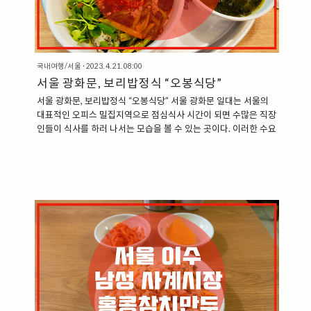
국내여행/서울
·
2023. 4. 21. 08:00
서울 광화문, 보리밥정식 “오봉식당”
서울 광화문, 보리밥정식 “오봉식당” 서울 광화문 일대는 서울의
대표적인 오피스 밀집지역으로 점심식사 시간이 되면 수많은 직장
인들이 식사를 하러 나서는 모습을 볼 수 있는 곳이다. 이러한 수요
를 감당하기 위해서 광화문 일대의 대형 건물 지하상가에서는 다
양한 식당을 찾을 수 있다. “광화문 로얄빌딩 지하상가, 오봉식당“
오봉식당은 광화문 로얄빌딩 지하상가에 자리를 잡고 있는 식당이
다. 로얄빌딩은 지하철 5호선 광화문역 1번 출구 맞은편에 있는 건
물로 접근성이 좋은 위치에 있다. 로얄빌딩 지하에서는 다양한 식
당을 찾을 수 있는데, 오봉식당도 그중의 하나다. ”보리밥정식 :
10,000원“ 오봉식당에서 판매하고 있는 메뉴는 단 하나뿐이다.
보리밥정식을 제공하고 있는데, 1인당 10,000원에 제공한다. 보
리밥..