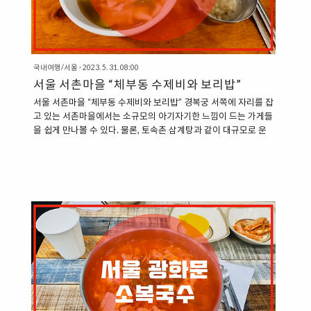
국내여행/서울
·
2023. 5. 31. 08:00
서울 서촌마을 “체부동 수제비와 보리밥”
서울 서촌마을 “체부동 수제비와 보리밥” 경복궁 서쪽에 자리를 잡
고 있는 서촌마을에서는 소규모의 아기자기한 느낌이 드는 가게들
을 쉽게 만나볼 수 있다. 물론, 토속촌 삼계탕과 같이 대규모로 운
영하는 식당도 만나볼 수 있기도 하다. 서촌마을의 유명 맛집인
”토속촌 삼계탕“에서 골목을 따라서 조금 더 북서쪽으로 걸어가면,
”체부동 수제비와 보리밥“이라는 식당을 찾을 수 있다. ”체부동 수
제비와 보리밥“ 체부동 수제비와 보리밥은 그 매장의 이름에서도
유추할 수 있듯이, 수제비와 보리밥과 같은 무겁지 않은 가벼운 메
뉴를 판매하는 토속 음식점이다. 한옥을 개조한 듯한 느낌의 작은
매장으로, 개량한옥 특유의 운치 있는 풍경을 자랑하는 식당이다.
규모가 크지 않은 편이라, 아기자기한 느낌이 감돌기도 한다. 식사
메뉴..