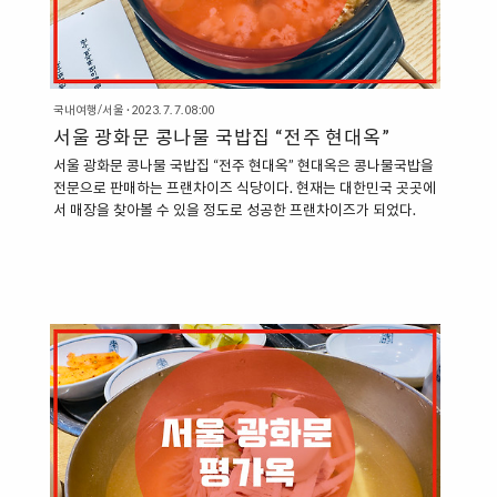
국내여행/서울
·
2023. 7. 7. 08:00
서울 광화문 콩나물 국밥집 “전주 현대옥”
서울 광화문 콩나물 국밥집 “전주 현대옥” 현대옥은 콩나물국밥을
전문으로 판매하는 프랜차이즈 식당이다. 현재는 대한민국 곳곳에
서 매장을 찾아볼 수 있을 정도로 성공한 프랜차이즈가 되었다.
1979년 전주 남부시장 양옥련 여사가 개업하였고, 2008년에는
양옥련 여사로부터 비법을 전수받고 특허청에 서비스표 등록을 한
후, 다음 해에 전라북조 전수지 완산구 중화산동에 본점을 오픈하
여 본격적으로 프랜차이즈 사업을 진행했다. 이후, 2020년 1월 기
준으로 전국에 146개의 매장을 오픈한 프랜차이즈 식당이 되었
다. “현대옥 콩나물국밥의 특징” 현대옥에서는 식전에 수란과 김을
제공한다. 국밥을 한 숟갈 떠서 그 위에다 김을 올려서 먹는 방향으
로 홍보를 하고 있다. 수란에도 콩나물과 육수를 함께 넣어서 비벼
서 먹으..