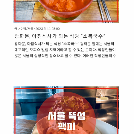
국내여행/서울
·
2023. 5. 11. 08:00
광화문, 아침식사가 되는 식당 “소복국수”
광화문, 아침식사가 되는 식당 “소복국수” 광화문 일대는 서울의
대표적인 오피스 밀집 지역이라고 할 수 있는 곳이다. 직장인들이
많은 서울의 상징적인 장소라고 할 수 있다. 이러한 직장인들의 수
요를 감당하기 위한 다양한 식당을 찾을 수 있는 곳이 광화문 일대
이기도 한데, 광화문 인근의 대형 건물 지하상가에서는 다양한 식
당이 자리를 잡고 있는 것을 볼 수 있다. “광화문 콩나물 국밥, 국숫
집, 소복국수” 소복국수 역시도 광화문 일대에서 찾을 수 있는 식
당이다. 다른 대부분의 식당들과 마찬가지로 지하상가에서 찾을
수 있는데, ”KB 국민은행“이 있는 건물인 대우빌딩 지하상가에서
찾을 수 있다. 소복국수는 그 이름에서 유추할 수 있듯이, ”국수“를
판매하는 식당인데, 국수뿐만 아니라, 우동, 국밥 등을 판매하..