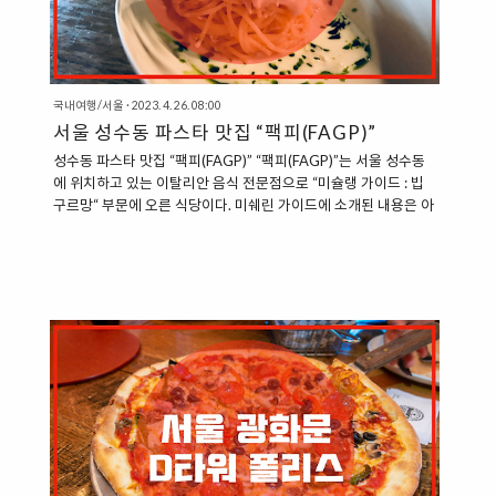
국내여행/서울
·
2023. 4. 26. 08:00
서울 성수동 파스타 맛집 “팩피(FAGP)”
성수동 파스타 맛집 “팩피(FAGP)” “팩피(FAGP)”는 서울 성수동
에 위치하고 있는 이탈리안 음식 전문점으로 “미슐랭 가이드 : 빕
구르망“ 부문에 오른 식당이다. 미쉐린 가이드에 소개된 내용은 아
래와 같다. 가족의 영향으로 어린 시절부터 자연스럽게 요리 인생
을 꿈꿔온 이종혁 셰프. 국내외에서 다양한 경험을 쌓은 그가 팩피
를 오픈하며 셰프로서 새롭게 출발했다. 이곳에선 대중적인 파스
타 장르를 자신만의 창의적인 감성으로 풀어낸 간결하면서도 개성
넘치는 메뉴를 선보인다. 오픈 주방에서 고객과 소통하며 요리하
는 순간이 무척이나 행복하다는 이 셰프. 팩피를 찾는 모든 고객이
편안하고 행복하게 식사를 즐길 수만 있다면 그걸로 만족한다는
그의 바람이 잘 투영된 공간이다. ”성수동 파스타 맛집, 팩피
(FAGP)..