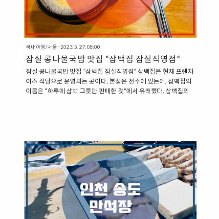
국내여행/서울
·
2023. 5. 27. 08:00
잠실 콩나물국밥 맛집 “삼백집 잠실직영점“
잠실 콩나물국밥 맛집 “삼백집 잠실직영점“ 삼백집은 현재 프랜차
이즈 식당으로 운영되는 곳이다. 본점은 전주에 있는데, 삼백집의
이름은 ”하루에 삼백 그릇만 판매한 것“에서 유래했다. 삼백집의
창업자 이봉순 할머니는 아무리 많은 손님들이 찾아와도 삼백 그
릇 이상은 팔지 않았다. 삼백 그릇이 다 팔리면 오전이라고 하더라
도 문을 닫았고, 이 소문이 나면서 많은 분들이 이 간판 없는 국밥
집을 ”삼백집“이라고 부르기 시작했다. ”허영만의 식객에도 소개
된 삼백집“ 삼백집의 본점은 1947년경 전주 본점 자리에서 시작
하여, 70년이 넘는 세월 동안 이어져 온 식당이다. 현재 전주 본점
대표인 조정래 대표의 할머니, 어머니의 대를 이어서 현재까지 이
어져 내려오고 있다. 삼백집은 허영만 화백의 식객에서도 등장하
는 전통있..