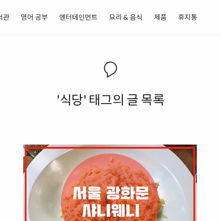
서관
영어 공부
엔터테인먼트
요리 & 음식
제품
휴지통
'식당' 태그의 글 목록