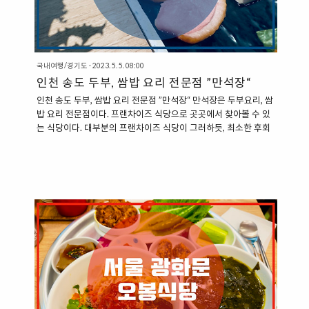
국내여행/경기도
·
2023. 5. 5. 08:00
인천 송도 두부, 쌈밥 요리 전문점 ”만석장“
인천 송도 두부, 쌈밥 요리 전문점 ”만석장“ 만석장은 두부요리, 쌈
밥 요리 전문점이다. 프랜차이즈 식당으로 곳곳에서 찾아볼 수 있
는 식당이다. 대부분의 프랜차이즈 식당이 그러하듯, 최소한 후회
없는 한 끼 식사를 할 수 있는 곳이다. ”인천 송도 트리플스트리트
맛집, 만석장“ 인천 송도의 트리플스트리트는 스트리트 형식의 복
합 쇼핑몰이다. 인천 송도 현대아웃렛에서 이어지는 복합쇼핑몰로
다양한 식당과 의류, 잡화점 등의 다양한 공간을 만나볼 수 있다.
만석장 역시도 트리플스트리트에서 찾을 수 있다. 만석장은 트리
플스트리트 지하에서 찾을 수 있는데, 트리플스트리트 C동 지하에
있다. 송도 현대아웃렛과 트리플스트리트는 지상으로 연결이 되어
있기도 하고, 지하로 연결이 되어 있기도 한데, 만석장을 방문하는
경우..