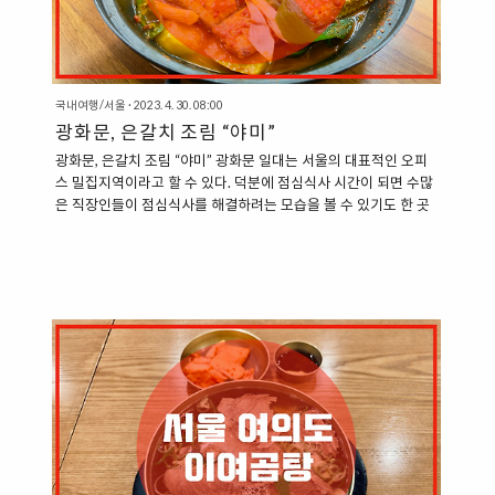
국내여행/서울
·
2023. 4. 30. 08:00
광화문, 은갈치 조림 “야미”
광화문, 은갈치 조림 “야미” 광화문 일대는 서울의 대표적인 오피
스 밀집지역이라고 할 수 있다. 덕분에 점심식사 시간이 되면 수많
은 직장인들이 점심식사를 해결하려는 모습을 볼 수 있기도 한 곳
이다. 광화문 일대에서는 대형 건물의 지하상가에서 식당을 찾아
볼 수 있다. 세종빌딩 지하상가에서도 식당을 종종 찾을 수 있는데,
매일 메뉴가 바뀌는 백반집에서부터, 다양한 식당을 찾을 수 있다.
“서울 광화문 세종빌딩 지하상가 식당, 야미” “야미” 역시도 광화
문 세종빌딩 지하상가에 있는 식당이다. 일반적으로 야미는
“Yummy”라고 쓰는데, 여기에서는 “Yammy”로 쓰고 있다. 이곳에
서 제공하는 주력 메뉴는 한식이다. 정갈한 한식을 제공하는데, 된
장찌개, 소고기 나물비빔밥, 은갈치 조림, 전통 육개장 등을 제공
한..