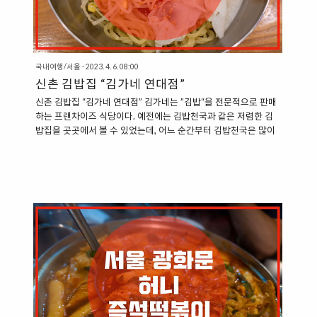
국내여행/서울
·
2023. 4. 6. 08:00
신촌 김밥집 “김가네 연대점”
신촌 김밥집 “김가네 연대점” 김가네는 ”김밥“을 전문적으로 판매
하는 프랜차이즈 식당이다. 예전에는 김밥천국과 같은 저렴한 김
밥집을 곳곳에서 볼 수 있었는데, 어느 순간부터 김밥천국은 많이
보이지 않고, 상대적으로 고가이면서, 조금 더 퀄리티가 있는 “김
가네”, “바르다 김선생“과 같은 김밥집이 들어서고 있는 분위기다.
서울의 주요 지역 중의 한 곳인 신촌에서도 ”김가네“를 찾을 수 있
는데, 신촌 연세대학교 교차로에서 그리 멀지 않은 곳에서 찾을 수
있다. “신촌 김밥집, 김가네 연대점” 김가네는 신촌 연세로 중심거
리에서 찾을 수 있다. 대로변에 자리를 잡고 있는 식당이기에 쉽게
찾을 수 있는 곳이다. 입구만 보면 매장이 제법 작을 것 같은 느낌
이 드는데, 막상 들어가보면 길쭉한 형태로 되어 있어서 제법..