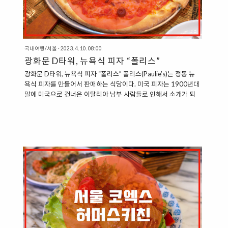
국내여행/서울
·
2023. 4. 10. 08:00
광화문 D타워, 뉴욕식 피자 “폴리스”
광화문 D타워, 뉴욕식 피자 “폴리스” 폴리스(Paulie’s)는 정통 뉴
욕식 피자를 만들어서 판매하는 식당이다. 미국 피자는 1900년대
말에 미국으로 건너온 이탈리아 남부 사람들로 인해서 소개가 되
었다. 시간이 지남에 따라서 도우가 얇아지고 좀 더 바삭해지고 쫄
깃해진 지금의 뉴욕 피자가 탄생했고, 미국, 특히 뉴욕식 피자를 우
리나라에서 판매하는 식당으로 자리 잡았다. “광화문 D타워에 입
점하고 있는 폴리스” 폴리스는 서울 광화문 D타워에서 찾을 수 있
다. D타워 2층에 자리하고 있는데, 에스컬레이터를 타고 올라간
뒤에 복도 끝에서 바로 찾을 수 있다. 폴리스는 그 콘셉트에 맞게
미국식 분위기를 물씬 풍긴다. 미국에 와 있지는 않지만, 서울 광화
문에서 미국의 분위기를 느껴볼 수 있다. 빈티지한 느낌이 ..