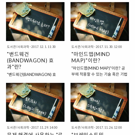
하면, 유사한 급의 제품을 소비하는
날 것이고, 나머지 80%의 부분은
드는 경우가 있습니다. 이러한 현상
다. 이는 바로 이탈리아의 경제학자
소비자 집단과 같아진다는 환상"을
가늘고 길게 나타날 것입니다. 그만
을 두고 경제학에서는 "스놉 효
"빌프레도 파레토"의 이름에서 따온
가리키는 말입니다. 쉽게 생각해서,
큼, 원인을 발생시키는 효과가 미미
과"라고 하는데요. 여기에서의 스놉
용어이지요. 이 용어를 경영학에 처
상류층이 어떤 ..
할 것이니 말이죠. 그래프에서 이렇
은 영어의 "SNOB"이라는 단어에서
음으로 사용한 사람은 "조셉 주
게 가늘고 길게 ..
나온 표현입니다. "스놉(SNOB) =
란"이라는 사람입니다. "파레토의
고상한 체하는 사람 / 우월 의식에
법칙이란 무엇일까?" 파레토의 법
빠져 있는 사람" 스놉이라는 말은
칙은 생각보다 간단합니다. 바로
우리말로는 "속물"정도로 옮겨볼 수
"80:20의 법칙"이라는 말로 간단하
도서관/사회과학
·
2017. 12. 1. 11:30
도서관/사회과학
·
2017. 11. 30. 12:00
있는 단어인데요. 상류사회를 동경
게 표현해볼 수 있는 법칙이지요. 이
"밴드웨건
"마인드맵(MIND
하고, 고상한 체하는 사람을 가리키
내용은 바로 "전체 결과의 80%가
(BANDWAGON) 효
MAP)"이란?
는 말이랍니다. 그래서, 우월의식에
전체 원인의 20%에서 일어나는 현
과"란?
"마인드맵(MIND MAP)"이란? 공
빠져있기도 하고, 잘난 체 하기도 하
상"을 가리키는 말인데요. 이러한
부에 적용할 수 있는 기술 혹은 기법
"밴드웨건(BANDWAGON) 효
는 사람을 가리키는 표현인 것이지
파레토 법칙의 예로는 "20%의 백
으로는 "마인드맵(MIND MAP)"이
과"란? 밴드웨건(BANDWAGON)
요. 그래서, 이렇게 어떤 재화나 상
화점 고객이 80% 매출액에 해당하
라는 것이 있습니다. 자신이 여태까
이라는 영어 단어가 있습니다. 밴드
품의 소비가 증가해서 많은 사람들
는 만큼의 소비를 일으키는 것"을
지 배웠던 내용을 바탕으로 마치 지
웨건은 축제 등에서 벌어지는 행렬
이 그것을 보유하거나 누리게 되면,
예로 들 수 있습니다. "파레토 법칙
도를 그리듯이, 백지에 하나씩 그 내
의 가장 앞에서 밴드를 태우고 행렬
그것에 대한 소비..
의 다양한 예들..." 이러한 ..
용을 채워나가는 기법을 가리키지
을 이끌며 흥을 돋우는 역할을 하는
요. 이것저것 적어두면서, 유사한 것
마차나 자동차를 가리킵니다. 이는
은 유사한 것끼리 모아서 가지를 쳐
19세기 말 미국에서 선거에 밴드웨
나가면서 마치 "나뭇가지"가 뻗어나
건을 동원하면서 사람들의 관심을
도서관/사회과학
·
2017. 11. 29. 14:00
도서관/사회과학
·
2017. 11. 26. 12:00
가듯이 생각의 꼬리를 이어나가는
끄는 데 성공했고, 그로 인해서 20
문제 해결에 사용하는 "로
"브레인스토밍
기법이지요. "마인드맵은 누가 만들
세기 이후부터는 선거 유세 현장에