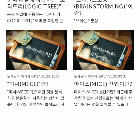
직트리(LOGIC TREE)"
었을까?" 이러한 마인드맵의 이론
(BRAINSTORMING)"이
서 밴드웨건을 타고 유세를 하는 것
은 영국의 전직 언론인인 토니 부잔
이 일반적인 것이 되었다고 하지요.
란?
문제 해결에 사용하는 "로직트리
이 주장했다고 합니다. 그는 성공의
이러한 밴드웨건의 특징에서 나온
(LOGIC TREE)" 어떠한 복잡한 문
"브레인스토밍
비결로 기록하는 습관을 가지는 것
용어가 있습니다. 정치학과 경제학
제를 풀어내기 위해서 순차적으로
(BRAINSTORMING)"이란? 창의적
의 중요성에 대해서 역설했는데요.
에서 사용하는 용어로 "밴드웨건 효
적절한 방법을 찾아내는 데 사용하
인 아이디어를 얻기 위한 기법으로
그로 인해서, 이 이론은 한 때 유럽
과"라는 용어이지요. "밴드웨건 효
는 기법이 있습니다. 바로 "로직트
"브레인스토밍
에서 선풍적인 인기를 끌기도 했습
과란?" 밴드웨건 효과는 정치학과
리(LOGIC TREE)"라고 불리는 기
(BRAINSTORMING)"이라는 기법
니다. 기록의 중요성을 역설한 이유
경제학에서 사용하는데, 두 분야에
술인데요. 원인과 결과(해결책)로
이 있습니다. 이 단어는 뇌를 의미하
는 간단했는데요. 바로 기록..
서 사용하는 용어의 의미가 조금 다
이어지는 과정이 마치 나뭇가지가
는 "BRAIN"이라는 단어와 "폭풍"을
르긴 합니다. 한 번 나누어서 정리
뻗어나가는 것과 유사하게 생겼다
가리키는 "STORM"이 조합이 되어
를..
고 하여 붙은 이름이지요. "로직트
서 만들어진 단어인데요. 마치 머리
리 = 원인과 해결책을 찾는 데 사용
도서관/사회과학
·
2017. 11. 25. 13:00
도서관/사회과학
·
2017. 11. 22. 03:30
속에 폭풍이 몰아치듯이, 다양한 신
하는 사고기술" 로직트리를 쉽게 생
"미씨(MECE)"란?
마이스(MICE) 산업이란?
선한 아이디어가 샘솟는 것에서 유
각해보면, 문제를 해결하기 위해서
래한 표현이랍니다. "브레인스토밍
"미씨(MECE)"란? 어떤 것을 분석
마이스(MICE) 산업이란? 최근에 주
원인과 해결책을 정리해나가면서
= 집단적 창의적 발상기법" 브레인
하고 분류할 때 사용하는 법칙이 있
목받고 있는 산업으로는 "마이스 산
정답을 찾는 사고기술이라고 할 수
스토밍은 집단적 창의적 발상 기법
습니다. 거의 기본적인 법칙으로 사
업"이라는 것을 들어볼 수 있습니
있을 것입니다. 로직트리를 활용해
이라고 하는데요. 바로 집단에 소속
용하고 있는 것이 바로 "MECE"라
다. 우리말로는 마이스 산업이라고
서 사고를 정리하게 되면, 복잡해 보
된 사람들이 참신한 다양한 아이디
는 법칙인데요. 이것을 간단히 설명
하는 이것은 사실 영어의 "MICE"에
이는 문제도 단순화시켜서 해결할
어를 자연스럽게 개진할 수 있도록
하면, "중복과 누락을 방지하는 도
서 따왔습니다. "MICE"는 여기에서
수 있는 것이지요. 방식은 간단합니
하는 회의 환경 속에서, 특정한 문제
구"라고 할 수 있습니다. 다른 말로
는 "쥐의 복수형"을 뜻하는 것이 아
다. "원인"과 "해결책"이 되는 내용
에 대한 해답을 찾고자 노력하는 것
는 "겹치지 않으면서 빠짐없이 나눈
니라, 아래의 4가지 단어의 머릿글
을 이어나가면서 특정한 문제의 해..
을 가리킵니다. "알렉스 오스본