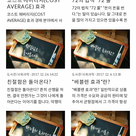
코스트 에버리지(COST
72의 법칙 "72 룰"
심리학 연구 결과가 있습니다. 바로
AVERAGE) 효과
한 투표 등을 하도록 유도하지요. 그
72의 법칙 "72 룰" "돈이 돈을 번
"승자효과(WINNER EFFECT)"라
러고 나서, 자신들이 진짜로 전하고
다."는 말이 있습니다. 말 그대로 돈
코스트 에버리지(COST
고 불리는 개념이지요. "승자효과,
싶어 하는 "기부에 관한 내용"을 전
을 많이 가지고 있으면 있을수록 돈
AVERAGE) 효과 경제 분야에서 사
성공한 사람이 성공한다." 조그마한
달합니다. 그리고 이렇게 후원금을
을 더욱더 쉽게 번다는 내용을 담고
용하는 용어 중에는 "코스트 에버리
성공이라도 한 번 해본 사람이 다음
받기 전에 이런 말을 곁들이지요.
있는 간단한 말이지요. 실제로도 그
지(COST AVERAGE) 효과"라는
에 더 큰 성공을 거머쥘 가능성이 높
"커피 한잔 정도만 기부하셔도 됩니
렇습니다. 돈이 돈을 버는 구조가 바
말이 있습니다. 이렇게 영어를 섞어
다는 내용을 담은 심리학 용어라고
다." "설득의 심리학 저자인 "로버트
로 우리가 현재 살고 있는 자본주의
서 사용하니 뭔가 대단하고 거창한
할 수 있습니다. 이러한 개념은 영국
치알디니"의 심리학 실험" "설득의
사회인 것이지요. 특히 이는 "복리
이야기처럼 보이지만, 실제로는 그
트..
심리학"이라는..
이율"때문에 발생하는 현상이라고
다지 복잡하지 않은 간단한 내용을
할 수 있습니다. 돈을 은행에 넣어두
담고 있는 용어이지요. "주식 혹은
면, 몇 퍼센트의 이자율로 돈이 조금
적립식 펀드 투자 시 알아두면 좋은
씩 불어나는 현상을 볼 수 있기 때문
내용" 이 용어는 특히, 적립식 펀드
도서관/사회과학
·
2017. 12. 26. 14:22
도서관/사회과학
·
2017. 12. 6. 13:30
이지요. 하지만, 이자율이 몇%라고
에서 자주 사용되는 용어라고 할 수
친절함은 돌아온다?
"베블렌 효과"란?
하는 것을 물론 계산을 할 수는 있지
있습니다. 그런데, 적립식 펀드 역시
친절함은 돌아온다? 흔히 선행을 하
"베블렌 효과"란? 일반적으로 상품
만 빠르게 계산을 하기는 다소 힘들
도 결국, 투자금액으로 주식을 구매
면, 결국 언젠가는 그것이 나에게 돌
의 가격은 수요와 공급의 원리에 맞
것입니다. 우리 모두 수학자가 아니
하는 것이니 본인이 직접 주식을 구
아온다는 이야기를 합니다. 악행의
추어서 균형점에서 그 가격이 형성
라면 말이죠. "복리 이자를 간단하
매하는 경우에도 사용할 수 있는 방
경우에도 마찬가지고요. 그래서 결
이 됩니다. 거의 대부분의 가격이 이
게 계산할 수 있는 72의 법칙" 그래
식이라고 할 수 있는 것이지요. "주
국 세상은 돌고 돈다고 할 수 있는데
지점에서 형성이 되고 있는데요. 하
서 복리 이자를 간단하게 계산하는
식의 물타기와 상당히 닮아있는 코
요. 이러한 내용을 가지고 실험을 한
지만, 이러한 원칙에서 상당히 벗어
방식이 있습니다. 경제학에서 다루
스트 에버리지 효과" 사실, 이 내용
내용이 있습니다. 바로 "친절함"과
나는 경우도 현실에서는 존재합니
는 용..
은 주식에서 사용하는 "물타기"라는
"불친절함"에 반응하는 사람들의 모
다. 현실이 항상 이론과 함께 맞아떨
용어와 상당히 닮아있는..