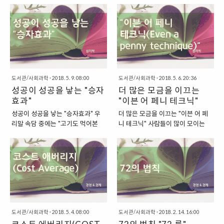
효과”인데요. 노시보는 “당신을 해
로 일어나는 현상을 가리키는 용어
지요. 말 그대로 “승자의 저주”라는
다는 내용을 담은 실험을 쉽게 찾아
칠 것이다.”라는 의미의 라틴어입니
로 "피그말리온 효과"라고 하는데
의미를 담고 있는 표현인데요. 이 경
볼 수 있었습니다. 사람들은 이미 기
다. “아무 작용이 없는 물질에 부정
요. 특히 교육심리학에서는 심리적
제 용어는 어떤 경우에 사용되는 것
존에 자신들이 가지고 있는 정보를
적으로 반응하는 효과, 노시보 효
행동의 하나로 "교사의 기대에 따라
이며, 어떤 의미로 사용되는 표현인
조합해서, 어떤 사람을 미리 판단하
과” 노시보 효과는 이렇..
서 학습자의 성적이 향상되는 것..
지 한 번 살펴보도록 하겠습니다.
는 경향을 가지고 있지요. 이것은 좋
“승자의 저주란 무엇인가?” 승자의
은 것도 아니고, 나쁜 것도 아닌 것
저주란 “경쟁에서는 이겼으나, 경쟁
같습니다. 어쩌면 사람들이 가지고
과정이나 그 이후에 과도한 비용이
있는 기본적인 상식과 본능이라고
도서관/사회과학
·
2018. 5. 9. 08:00
도서관/사회과학
·
2018. 5. 6. 20:36
나 대가를 치르는 바람에 엄청난 후
볼 수 있을 것이니까요. “과거 논란
성공이 성공을 낳는 "승자
더 많은 모금을 이끄는
유증에 시달리는 현상을 가리키는
을 낳았던, 인간의 두 얼굴 옷차림에
효과"
"이븐 어 페니 테크닉"
표현입니다. 결국, 승리했으나, 그
관한 실험” 이렇게 옷차림으로 다른
성공이 성공을 낳는 "승자효과" 우
더 많은 모금을 이끄는 "이븐 어 페
승리를 위해서 출혈이 너무 큰 경우
누군가를 평가하는 내용에 관한 유
리말 속담 중에는 "고기도 먹어본
니 테크닉" 사람들이 많이 모이는
를 가리키는 표현인 것이지요. 그래
명한 실험으로는 과거 “EBS”에서
사람이 먹는다."라는 말이 있습니다.
도심 속의 거리를 걷다 보면, "거리
서 이와 비슷한 개념으로는 “피로스
제작했던 심리 다큐멘터리 “인간의
바로, 고기를 많이 먹어본 사람이 고
모금 활동"을 하는 분들을 제법 쉽
의 승리”를 찾을 수 있기도 합니다.
두 얼굴”에서 등장한 “안항진 씨”의
기를 잘 먹는다는 말로 직관적으로
게 만나볼 수 있습니다. 요즘에는 워
“승자의 저주, 그 표현의 유래는?”
실험이 아닐까 합니다. 당시 실험에
해석을 해볼 수 있는 말이지만, 꼭
낙에 많은 자선단체들이 있어서, 다
이 표현이 ..
서는 피실험자인 안항진 씨를 두고,
고기를 먹는 것뿐만 아니라 다른 분
양한 NGO에서 활동하고 있는 분들
한 번은 후줄근한 옷차..
야에도 적용할 수 있는 표현이라고
을 쉽게 만나볼 수 있는 것이지요.
할 수 있습니다. 무언가를 많이 해본
이들의 모금 행태를 살펴보면, 어느
사람이 그것을 잘 한다는 내용을 담
정도의 공통점이 있습니다. 처음에
도서관/사회과학
·
2018. 5. 4. 08:00
도서관/사회과학
·
2018. 2. 14. 16:00
은 이야기라고 할 수 있는 것이지요.
는 지나가는 사람들의 관심을 끌기
그리고 여기에 이와 비슷한 개념의
위해서 가벼운 질문을 하면서, 사소