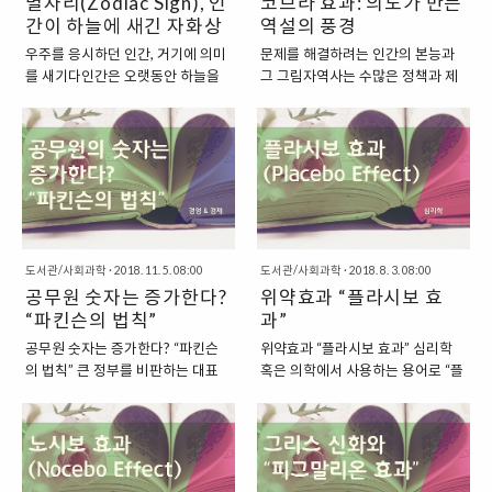
별자리(Zodiac Sign), 인
코브라 효과: 의도가 만든
간이 하늘에 새긴 자화상
역설의 풍경
우주를 응시하던 인간, 거기에 의미
문제를 해결하려는 인간의 본능과
를 새기다인간은 오랫동안 하늘을
그 그림자역사는 수많은 정책과 제
올려다보며 살아왔다. 바람의 방향
도, 그리고 그로부터 파생된 의도치
을 느끼고, 계절의 흐름을 감지하고,
않은 결과들로 가득하다. 어떤 제도
씨앗을 뿌릴 시기를 가늠하기 위해
는 문제를 해결하려는 진심 어린 의
서였다. 그러나 그보다 훨씬 더 오래
도로 시작되지만, 시간이 지나면서
전부터, 인간은 밤하늘에서 자신의
오히려 그 문제를 더욱 복잡하고 심
삶과 감정, 운명과 성격의 조각들을
각하게 만드는 경우가 생기곤 한다.
찾으려 했다. 별들은 단지 빛나는 돌
이런 현상은 인간 사회에서 반복적
덩이가 아니었다. 그것은 신들의 말
으로 나타났고, 그 가운데 특히 흥미
도서관/사회과학
·
2018. 11. 5. 08:00
도서관/사회과학
·
2018. 8. 3. 08:00
씀이었고, 우주의 숨결이었으며, 한
로운 이름 하나가 등장한다. 바로
공무원 숫자는 증가한다?
위약효과 “플라시보 효
개인의 내면을 비추는 거대한 거울
‘코브라 효과’라는 것이다. 이 용어
이기도 했다. 그렇게 인간은 황도라
“파킨슨의 법칙”
는 단순한 일화를 넘어서, 현대 사회
과”
는 개념을 만들어냈다. 황도란 지구
에서 인센티브 설계의 중요성과 그
공무원 숫자는 증가한다? “파킨슨
위약효과 “플라시보 효과” 심리학
에서 보았을 때 태양이 일 년 동안
위험성을 극명하게 보여주는 개념
의 법칙” 큰 정부를 비판하는 대표
혹은 의학에서 사용하는 용어로 “플
지나가는 길, 즉 태양의 궤도를 의미
으로 자리 잡았다. 코브라 효과란,
적인 주장이 있습니다. 바로 영국의
라시보 효과(PLACEBO
한다. 그리고 그 궤도를 기준으로 하
어떤 문제를 해결하기 위해 도입한
행정학자 파킨슨(CYRIL
EFFECT)”라는 용어가 있습니다. 우
늘을 열두 구역으로 나눈 것이 우리
조치나 정책이 오히려 그 문제를 더
NORTHCOTE PARKINSON)이
리말로는 “위약효과” 혹은 “가짜약
가 흔히 말하는 12개의 별자리, 또
욱 악화시키는 현상을 의미한다. 즉,
1957년에 주장한 법칙인데요. 일
효과”로 번역이 되는 말이지요. 이
는 황도 12궁이다. 각각의 별자리는
문제를 해결하려고 한 행동이 되려
반적으로 우리가 파킨슨의 법칙이
표현은 “라틴어”에서 왔는데요. “플