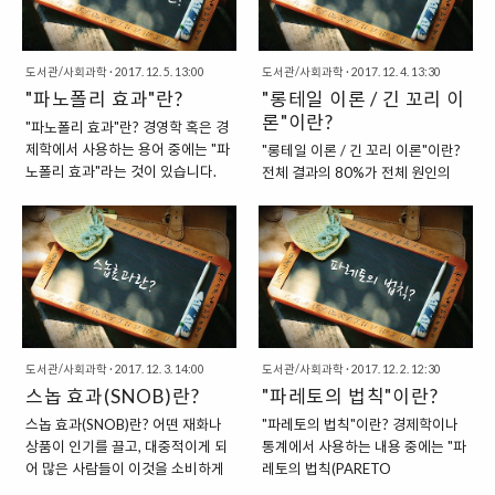
습을 보여주는 실험인 것이지요.
어지는 것은 아니니 말이죠. 어떤 특
"친절함과 불친절함에 반응하는 손
정한 상품의 경우에는 가격이 낮을
님들의 태도" 이 실험에서 다루고
때보다 가격이 비쌀 때 오히려 더 많
있는 내용은 간단합니다. 바로 친절
도서관/사회과학
·
2017. 12. 5. 13:00
이 팔리기도 합니다. 정말 아이러니
도서관/사회과학
·
2017. 12. 4. 13:30
한 점원이 실수를 저질렀을 때와 불
"파노폴리 효과"란?
한 현상인데, 실제로 이런 일이 벌어
"롱테일 이론 / 긴 꼬리 이
친절한 점원이 실수를 저질렀을 때,
지기도 하지요. 다이아몬드와 같은
론"이란?
"파노폴리 효과"란? 경영학 혹은 경
손님들의 반응을 살펴보는 실험이
보석류는 오히려, 가격이 더 높아질
제학에서 사용하는 용어 중에는 "파
"롱테일 이론 / 긴 꼬리 이론"이란?
지요. 실험의 방법은 간단합니다. 카
수록 소비가 더 증가하기도 하는 것
노폴리 효과"라는 것이 있습니다.
전체 결과의 80%가 전체 원인의
페 매장에서 점원이 손님들에게 거
이지요. "베블렌 효과란 무엇일까?"
상당히 생소한 말이라고 할 수 있는
20%에서 일어나는 현상을 가리키
스름돈을 더 많이 거슬러줍니다. 그
이렇게, 일반적으로 가격이 시장에
데요. 파노폴리 효과는 "EFFECT
는 "파레토의 법칙"이 있습니다. 하
러고 나서 손님들의 반응을 관찰하
서 형성되는 것이 아니라, 특정한 상
DE PANOPLIE"라는 말로, 프랑스
지만, 같은 것을 보고도, 이렇게 다
는 것이지요. 하지만 여기에 다른 점
품의 경우에는 가격이 상승하는데
어에서 나온 말입니다. 파노폴리는
른 시각으로 접근을 하기도 하는데
이 있습니다. 바로 한 그룹에게..
도 오히려 수요가 증가하는 ..
프랑스어로 "집합"이라는 의미를 가
요. 파레토의 법칙은 이렇게 원인을
진 단어인데요. 프랑스의 철학자인
일으키는 20%의 소수에 집중하는
"장 보드리아르"가 사회학의 입장에
내용이라고 한다면, 롱테일 이론은
서 "명품이 현대 사회를 다시 계급
그 반대로 나머지 80%에 집중하는
사회로 나누고 있다."며 비판하는 내
도서관/사회과학
·
2017. 12. 3. 14:00
이론이라고 할 수 있을 것입니다.
도서관/사회과학
·
2017. 12. 2. 12:30
용으로 쓴 용어라고 합니다. "파노
스놉 효과(SNOB)란?
"롱테일 이론이란?" 롱테일 이론은
"파레토의 법칙"이란?
폴리 효과란 무엇일까?" 그렇다면,
우리말로는 "긴 꼬리"이론이라고 옮
스놉 효과(SNOB)란? 어떤 재화나
"파레토의 법칙"이란? 경제학이나
이러한 파노폴리 효과가 담고 있는
겨볼 수 있을 텐데요. 파레토의 법칙
상품이 인기를 끌고, 대중적이게 되
통계에서 사용하는 내용 중에는 "파
내용이 무엇일까요? 생각보다 간단
을 가지고 그래프를 그려보면, 20%
어 많은 사람들이 이것을 소비하게
레토의 법칙(PARETO
한 내용인데요. "특정 제품을 소비
에 속하는 부분은 아주 진하게 나타
되면, 오히려 그 상품의 수요가 줄어
PRINCIPLE)"이라는 것이 있습니