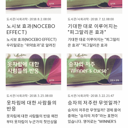
태양이 그 구역을 ..
그 문제의 불씨를 더 키워버..
라고 부르는 내용이랍니다. “3가지
라시보”는 라틴어로 “내가 기쁘게
의 원칙을 담고 있는 파킨슨의 원
해주지”라는 의미를 가졌다고 합니
칙” 파킨슨의 원칙은 사회, 생태학
다. 14세기 즈음에는 죽은 사람들을
적 법칙으로 3가지의 법칙을 주장
도서관/사회과학
·
2018. 8. 2. 08:00
위한 저녁 기도로 사용되기도 했다
도서관/사회과학
·
2018. 7. 12. 08:00
했습니다. 각각의 주장은 아래와 같
노시보 효과(NOCEBO
고 하지요. 이러한 플라시보 효과의
기대한 대로 이루어지는
았지요. 제1의 법칙 : 관리자의 수는
반대말이 있기도 한데요. 바로 “노
EFFECT)
"피그말리온 효과"
해야 할 일의 경중이나 유무에 구애
시보 효과”입니다. 이는 이전에 살
노시보 효과(NOCEBO EFFECT)
기대한 대로 이루어지는 "피그말리
됨이 없이 일정한 비율로 증가한다.
펴본 바 있으니, 아래의 링크로 대체
우리말로는 “위약효과”로 알려진
온 효과" "피그말리온 효과
제2의 법칙 : 가계서나 재정에서나
하도록 하지요. 2018/08/02 - 노
“플라시보 효과(PACEBO
(PYGMALION EFFECT)"라는 말
돈은 들어온 만큼 나간다. 제3의 법
시보 효과(NOCEBO EFFECT) “효
EFFECT)”는 비교적 흔히 들어봤을
을 곳곳에서 흔히 들어볼 수 있습니
칙 : 확대는 복잡화를 뜻하고, 복잡
과가 없는 약을 먹었는데도, 병이 낫
것입니다. 플라시보 효과를 간단하
다. 주로 심리학 분야에서 많이 들어
화는 노후의 조짐이다. 이러한 3가
는 상황을 가리키는 플라시보 효과”
게 이야기해보면, “가짜 약을 먹고
볼 수 있는 심리학 이론 중의 하나입
지의 원칙을 주장했는데요. 그중에
플라시보 효과는 의학과 심리학에
좋아지는 현상”을 가리키는데요. 꼭
니다. 피그말리온 효과를 쉽게 이야
서도 가장 유명한 원칙이 바로 ..
서 사용되는..
의학적인 부분에 국한시키는 것뿐
기해보면 "무언가에 대한 사람의 믿
만 아니라, “단순한 믿음이나, 긍정
음이나, 기대, 예측이 실제로 일어나
적인 생각”으로도 치료 효과를 거두
는 경향"을 가리키는 이론인데요.
도서관/사회과학
·
2018. 5. 25. 08:00
도서관/사회과학
·
2018. 5. 22. 21:47
는 현상을 가리킨답니다. “플라시보
1964년 미국의 교육심리학자 로버
옷차림에 대한 사람들의
승자의 저주란 무엇일까?
효과에 반대되는, 노시보 효과
트 로젠탈에 의해서 실험되기도 했
(NOCEBO EFFECT)” 플라시보 효
반응
습니다. "무언가에 대한 어떤 사람
승자의 저주란 무엇일까? 경제 용어
과가 이렇게 “긍정적인 효과”를 가
의 믿음이나, 기대, 예측이 실제로
중에는 “승자의 저주”라는 표현이
옷차림에 대한 사람들의 반응 예전
져오는 것이라면, 그에 반대되는 개
일어나는 현상" 이렇게, 어떤 대상
있습니다. 영어로는 “WINNER’S
부터 옷차림이 누군가의 첫인상을
념이 있기도 합니다. 바로 “노시보
에 대한 믿음이나 기대, 예측이 실제
CURSE”라는 말로 사용되는 표현이
결정하는데 중요한 요소로 작용한