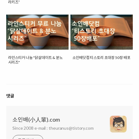
라키즈”
라인스티커 나눔 "닭살데이트 & 분노
소인배닷컴 티스토리 초대장 50장 배포
시리즈"
댓글
소인배(小人輩).com
Since 2008 e-mail : theuranus@tistory.com