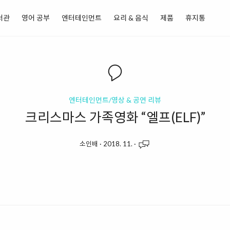
서관
영어 공부
엔터테인먼트
요리 & 음식
제품
휴지통
엔터테인먼트/영상 & 공연 리뷰
크리스마스 가족영화 “엘프(ELF)”
소인배
·
2018. 11.
·