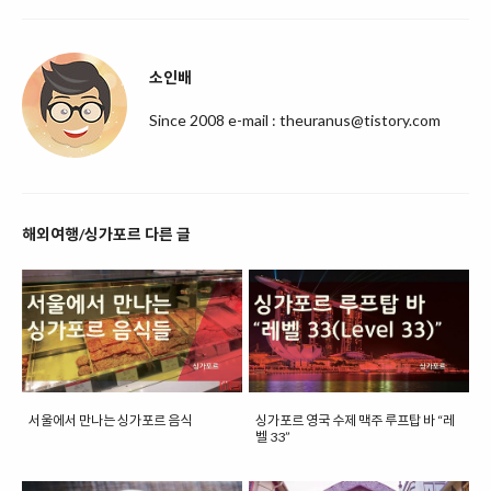
소인배
Since 2008 e-mail : theuranus@tistory.com
해외여행/싱가포르 다른 글
서울에서 만나는 싱가포르 음식
싱가포르 영국 수제 맥주 루프탑 바 “레
벨 33”