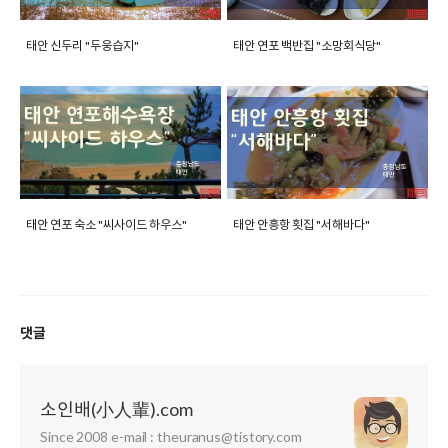
태안 신두리 "두웅습지"
태안 연포 백반집 "소망회식당"
태안 연포 숙소 "씨사이드 하우스"
태안 안흥항 횟집 "서해바다"
댓글
소인배(小人輩).com
Since 2008 e-mail : theuranus@tistory.com