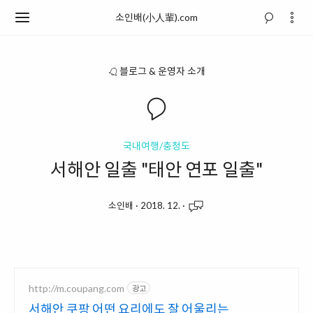
소인배(小人輩).com
블로그 & 운영자 소개
국내여행/충청도
서해안 일출 "태안 연포 일출"
소인배
·
2018. 12.
·
http://m.coupang.com
광고
서해안 쿠팡 어떤 요리에도 잘 어울리는