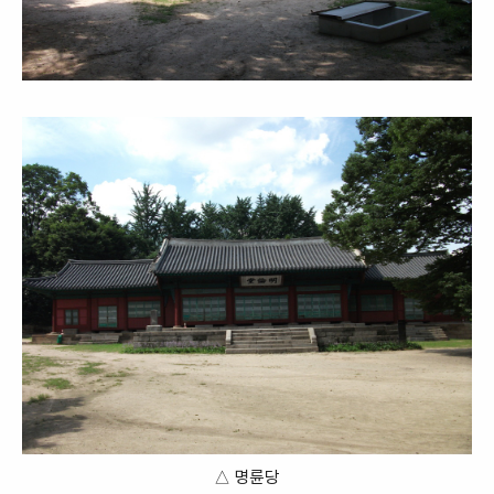
△ 명륜당