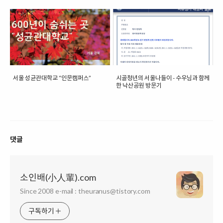
서울 성균관대학교 “인문캠퍼스”
시골청년의 서울나들이 - 수우님과 함께
한 낙산공원 방문기
댓글
소인배(小人輩).com
Since 2008 e-mail : theuranus@tistory.com
구독하기