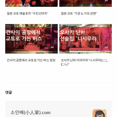
일본 교토 예술포차 “수진신마치”
일본 교토 “기온 & 가모 강변”
간사이 공항에서 교토로 가는 버스 정보
오사카 난바 이자카야 “니시무라(にし
むら)”
댓글
소인배(小人輩).com