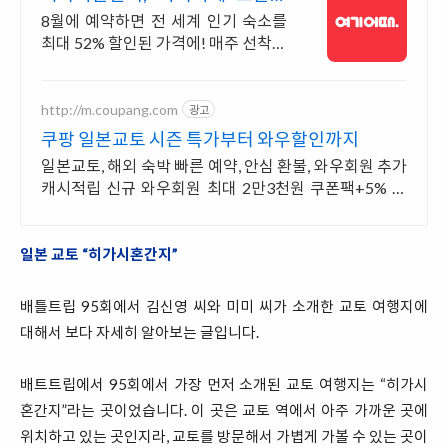
숙소 최대 81% 할인
8월에 예약하면 전 세계 인기 숙소를
최대 52% 할인된 가격에! 매주 선착순
30% 오픈런 할인까지, 지금 최저가로
숙소 예약하기
http://m.coupang.com
광고
쿠팡 일본교토 시즌 특가부터 와우할인까지
일본교토, 해외 숙박 빠른 예약, 안심 환불, 와우회원 추가
캐시적립 신규 와우회원 최대 2만3천원 쿠폰팩+5% 추
가적립 혜택! 여행도 이제 쿠팡에서!
일본 교토 “히가시혼간지”
배틀트립 95회에서 김신영 씨와 미미 씨가 소개한 교토 여행지에
대해서 보다 자세히 알아보는 글입니다.
배트트립에서 95회에서 가장 먼저 소개된 교토 여행지는 “히가시
혼간지”라는 곳이었습니다. 이 곳은 교토 역에서 아주 가까운 곳에
위치하고 있는 곳인지라, 교토를 방문해서 가볍게 가볼 수 있는 곳이