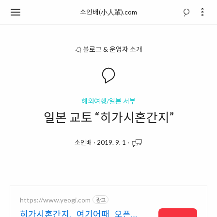
소인배(小人輩).com
블로그 & 운영자 소개
해외여행/일본 서부
일본 교토 “히가시혼간지”
소인배
·
2019. 9. 1
·
https://www.yeogi.com
광고
히가시혼간지, 여기어때 오픈런