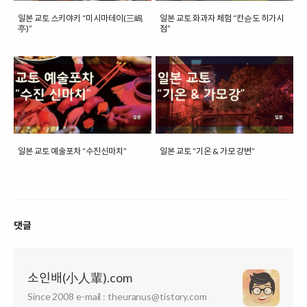
일본 교토 스키야키 “미시마테이(三嶋
일본 교토 화과자 체험 “칸슌도 히가시
亭)”
점”
일본 교토 예술포차 “수진신마치”
일본 교토 “기온 & 가모 강변”
댓글
소인배(小人輩).com
Since 2008 e-mail : theuranus@tistory.com