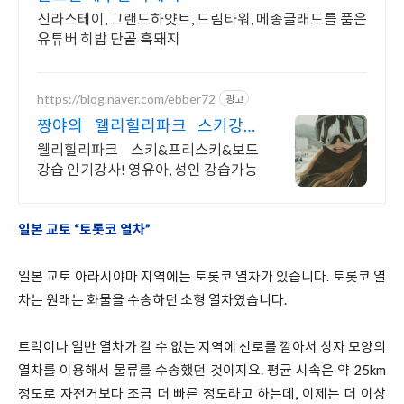
신라스테이, 그랜드하얏트, 드림타워, 메종글래드를 품은
유튜버 히밥 단골 흑돼지
https://blog.naver.com/ebber72
광고
짱야의 웰리힐리파크 스키강습
단계별 맞춤강습, 여강사
웰리힐리파크 스키&프리스키&보드
강습 인기강사! 영유아, 성인 강습가능
일본 교토 “토롯코 열차”
일본 교토 아라시야마 지역에는 토롯코 열차가 있습니다. 토롯코 열
차는 원래는 화물을 수송하던 소형 열차였습니다.
트럭이나 일반 열차가 갈 수 없는 지역에 선로를 깔아서 상자 모양의
열차를 이용해서 물류를 수송했던 것이지요. 평균 시속은 약 25km
정도로 자전거보다 조금 더 빠른 정도라고 하는데, 이제는 더 이상