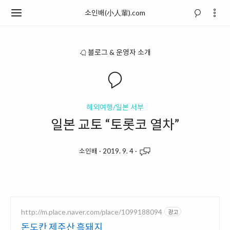
소인배(小人輩).com
블로그 & 운영자 소개
해외여행/일본 서부
일본 교토 “토롯코 열차”
소인배
·
2019. 9. 4
·
http://m.place.naver.com/place/1099188094
광고
돈도칸 제주산 흑돼지