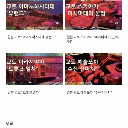
일본 교토 “아마노하시다테 뷰랜드”
일본 교토 스키야키 “미시마테이(三嶋
亭)”
일본 교토 “토롯코 열차”
일본 교토 예술포차 “수진신마치”
댓글