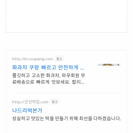
http://m.coupang.com
광고
화과자 쿠팡 빠르고 안전하게 받
아보세요
쫄깃하고 고소한 화과자, 와우회원 무
료배송으로 빠르게 맛보세요. 합리적
인 가격의 전통과자, 와우회원이라면
캐시적립까지!
http://군산떡집.com
광고
나드리떡본가
성실하고 맛있는 떡을 만들기 위해 최선을 다하겠습니다.