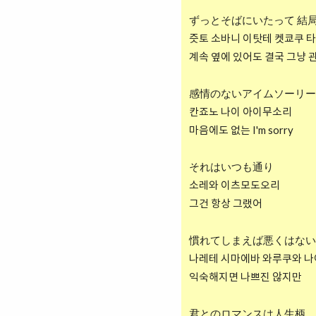
ずっとそばにいたって 結
즛토 소바니 이탓테 켓쿄쿠 
계속 옆에 있어도 결국 그냥 
感情のないアイムソーリー
칸죠노 나이 아이무소리
마음에도 없는 I'm sorry
それはいつも通り
소레와 이츠모도오리
그건 항상 그랬어
慣れてしまえば悪くはない
나레테 시마에바 와루쿠와 
익숙해지면 나쁘진 않지만
君とのロマンスは人生柄