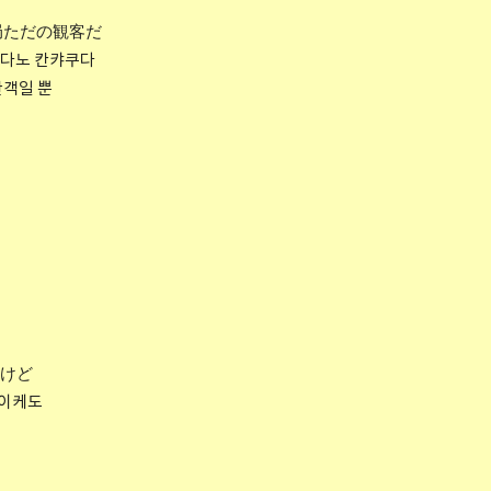
局ただの観客だ
타다노 칸캬쿠다
관객일 뿐
けど
나이케도