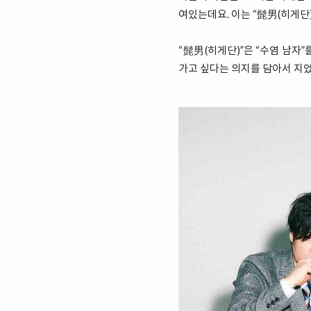
여있는데요. 이는 “髭男(히게단)”
“髭男(히게단)”은 “수염 남자
가고 싶다는 의지를 담아서 지