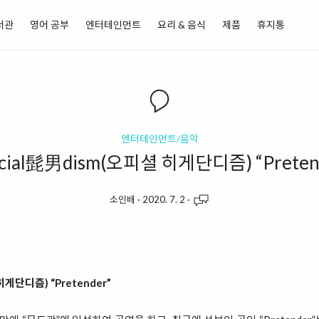
서관
영어 공부
엔터테인먼트
요리 & 음식
제품
휴지통
엔터테인먼트/음악
icial髭男dism(오피셜 히게단디즘) “Preten
소인배
·
2020. 7. 2
·
히게단디즘) “Pretender”