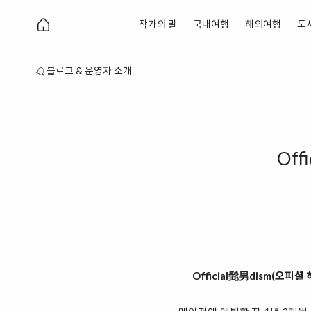
작가의 말
국내여행
해외여행
도
블로그 & 운영자 소개
Off
Official髭男dism(오피셜 