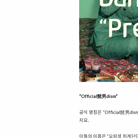
“Official髭男dism”
공식 명칭은 “Official髭男
지요.
이들의 이름은 “오피셜 히게단디