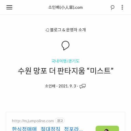
소인배(小人輩).com
블로그 & 운영자 소개
국내여행/경기도
수원 망포 더 판타지움 “미스트”
소인배
·
2021. 9. 3
·
http://m.jumpoline.com
광고
한식점매매 절대정직 점포라인