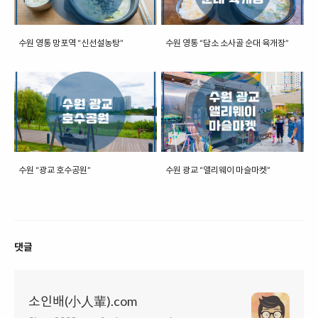
수원 영통 망포역 “신선설농탕”
수원 영통 “담소 소사골 순대 육개장”
수원 “광교 호수공원”
수원 광교 “앨리웨이 마슬마켓”
댓글
소인배(小人輩).com