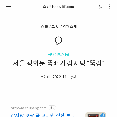
소인배(小人輩).com
블로그 & 운영자 소개
국내여행/서울
서울 광화문 뚝배기 감자탕 “뚝감”
소인배
·
2022. 11.
·
http://m.coupang.com
광고
감자탕 쿠팡 푹 고아낸 진한 보양