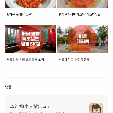
광화문 중식당 “뉴문”
광화문 가성비 파스타 “파스타부스”
서울 양평 “맥도날드 양평 SK점”
서울 대학로 “혜화동 풍경”
댓글
소인배(小人輩).com