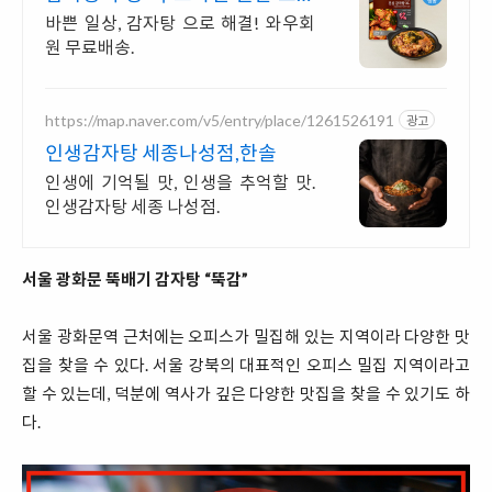
국물
바쁜 일상, 감자탕 으로 해결! 와우회
원 무료배송.
https://map.naver.com/v5/entry/place/1261526191
광고
인생감자탕 세종나성점,한솔
인생에 기억될 맛, 인생을 추억할 맛.
인생감자탕 세종 나성점.
서울 광화문 뚝배기 감자탕 “뚝감”
서울 광화문역 근처에는 오피스가 밀집해 있는 지역이라 다양한 맛
집을 찾을 수 있다. 서울 강북의 대표적인 오피스 밀집 지역이라고
할 수 있는데, 덕분에 역사가 깊은 다양한 맛집을 찾을 수 있기도 하
다.