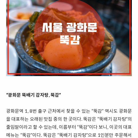
“광화문 뚝배기 감자탕, 뚝감”
광화문역 1, 8번 출구 근처에서 찾을 수 있는 “뚝감” 역시도 광화문
을 대표하는 오래된 맛집 중의 한 곳이다. 뚝감은 “뚝배기 감자탕”의
줄임말이라고 할 수 있는데, 이름부터 “뚝감”이다 보니, 이곳의 대표
메뉴는 “뚝감”이다. 뚝감은 “뚝배기 감자탕”으로 1인분만 주문해서