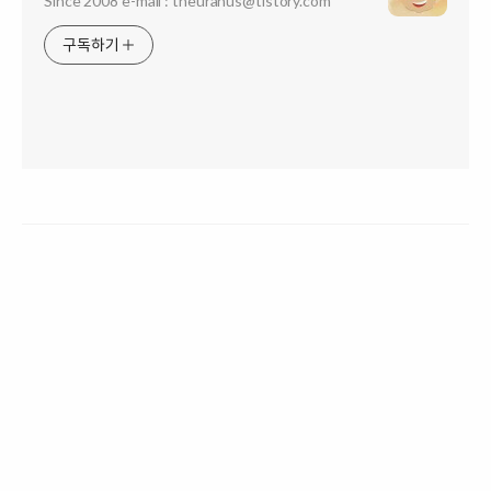
Since 2008 e-mail : theuranus@tistory.com
구독하기