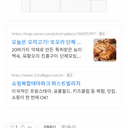
https://map.naver.com/p/entry/place/36091097
광고
오늘은 오리고기! 또오리 단체 모
임, 회식 룸완비
20여가지 약재로 만든 특허받은 능이
백숙, 유황오리 진흙구이 단체모임,회
식 가족모임, 환갑,칠순 24인 룸 완비.
유황오리진흙구이, 특허받은 능이백
숙
http://www.1stvillage.com/m
광고
쇼핑복합테마파크 퍼스트빌리지
이국적인 프랑스테마, 공룡월드, 키즈클럽 등 체험, 맛집,
쇼핑이 한 번에 OK!
1
구독하기