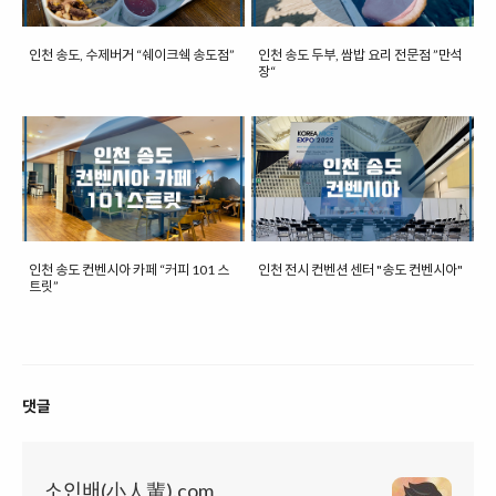
인천 송도, 수제버거 “쉐이크쉑 송도점”
인천 송도 두부, 쌈밥 요리 전문점 ”만석
장“
인천 송도 컨벤시아 카페 “커피 101 스
인천 전시 컨벤션 센터 "송도 컨벤시아"
트릿”
댓글
소인배(小人輩).com