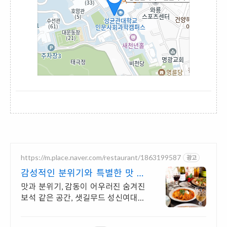
https://m.place.naver.com/restaurant/1863199587
광고
감성적인 분위기와 특별한 맛 데
이트를 위한 특별한 공간
맛과 분위기, 감동이 어우러진 숨겨진
보석 같은 공간, 샛길무드 성신여대점
예상치 못한 감동을 선사하는 성신여
대 양식 맛집