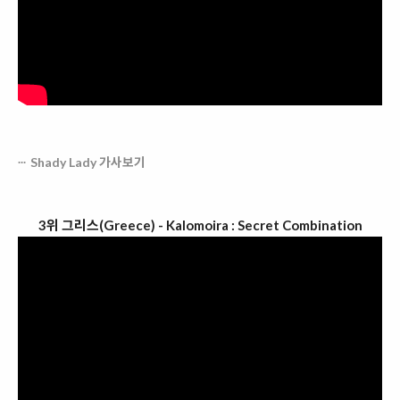
Shady Lady 가사보기
3위 그리스(Greece) - Kalomoira : Secret Combination