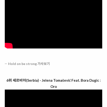
Hold on be strong 가사보기
6위 세르비아(Serbia) - Jelena Tomašević Feat. Bora Dugic :
Oro