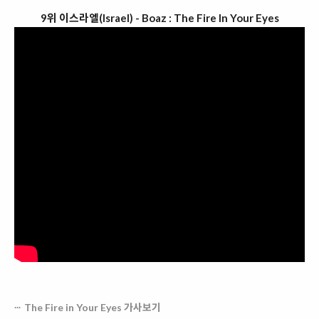
9위 이스라엘(Israel) - Boaz : The Fire In Your Eyes
The Fire in Your Eyes 가사보기