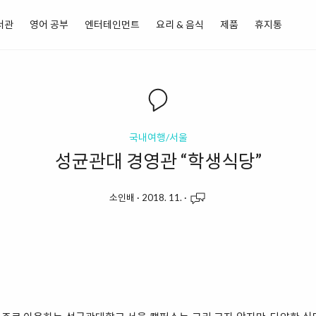
서관
영어 공부
엔터테인먼트
요리 & 음식
제품
휴지통
국내여행/서울
성균관대 경영관 “학생식당”
소인배
·
2018. 11.
·
”