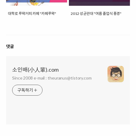
대학로 루왁커피 카페 "카페루왁"
2012 성균관대 "여름 졸업식 풍경"
댓글
소인배(小人輩).com
Since 2008 e-mail : theuranus@tistory.com
구독하기