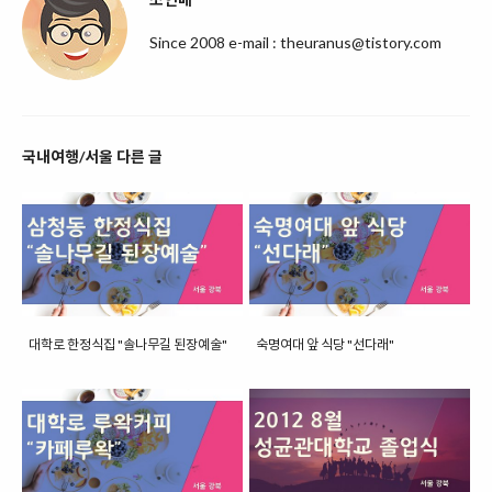
Since 2008 e-mail : theuranus@tistory.com
국내여행/서울 다른 글
대학로 한정식집 "솔나무길 된장예술"
숙명여대 앞 식당 "선다래"