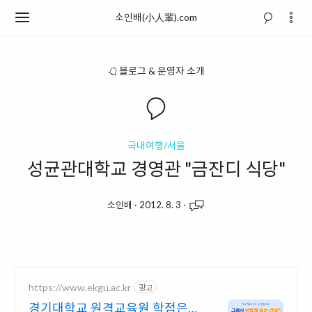
소인배(小人輩).com
블로그 & 운영자 소개
국내여행/서울
성균관대학교 경영관 "금잔디 식당"
소인배
·
2012. 8. 3
·
https://www.ekgu.ac.kr
광고
경기대학교 원격교육원 학점은행