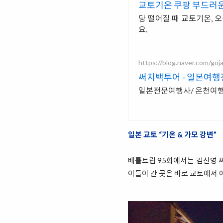
교토기온 쿠팡 부드러운
당 떨어질 때 교토기온, 
요.
https://blog.naver.com/goj
써치백투어 - 일본여
일본전문여행사/ 온천여행
일본 교토 “기온 & 가모 강변”
배틀트립 95회에서는 김신영 
이들이 간 곳은 바로 교토에서 