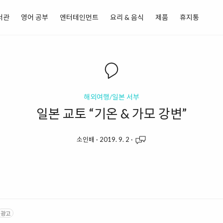
서관
영어 공부
엔터테인먼트
요리 & 음식
제품
휴지통
해외여행/일본 서부
일본 교토 “기온 & 가모 강변”
소인배
·
2019. 9. 2
·
광고