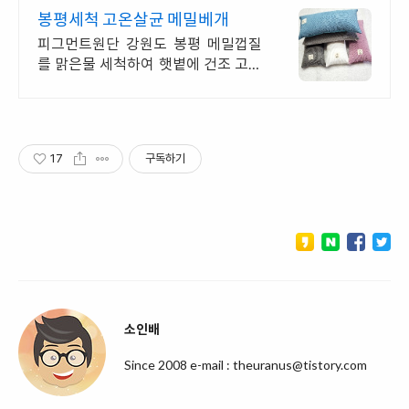
봉평세척 고온살균 메밀베개
피그먼트원단 강원도 봉평 메밀껍질
를 맑은물 세척하여 햇볕에 건조 고온
살균 비닐포장
17
구독하기
소인배
Since 2008 e-mail : theuranus@tistory.com