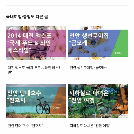
국내여행/충청도 다른 글
대전 엑스포 "국제 푸드 & 와인 페스티
천안 생선구이집 "금모래"
벌"
천안 단대 호수, “천호지”
지하철로 다녀온 “천안 여행”