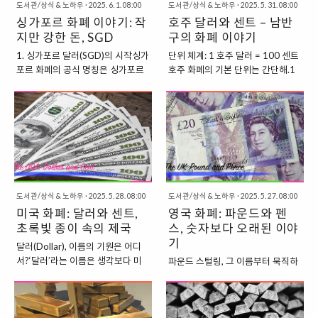
도서관/상식 & 노하우
·
2025. 6. 1. 08:00
도서관/상식 & 노하우
·
2025. 5. 31. 08:00
억양, 단어 선택, 표현 방식까지 전
고’, ‘표준적’이라고 여겨지는 발음
싱가포르 화폐 이야기: 작
호주 달러와 센트 – 남반
반적으로 다르기 때문에처음 들으
이야.BBC 뉴스 앵커들이 사용하는
지만 강한 돈, SGD
면 “영어 맞아?” 싶을 수도 있어. 2.
구의 화폐 이야기
그 발음, 바로 그거지. 이름부터 낯
싱글리시의 특징💬 1) 끝맺는 말
설지 않아? ‘Received’라니?여기서
1. 싱가포르 달러(SGD)의 시작싱가
단위 체계: 1 호주 달러 = 100 센트
“lah”, “leh”, “lor”싱글리시에서 가
말하는 ‘Received’는 ‘받아들여졌
포르 화폐의 공식 명칭은 싱가포르
호주 화폐의 기본 단위는 간단해.1
장 유명한 특징!문장 끝에 붙는 감
다’는 뜻이야.즉, 사회적으로 공인되
달러(Singapore Dollar),국제 표기
호주 달러(AUD) = 100 센트
탄사 같은 ‘Particle(조사)’들이
고, 교양 있는 사람들의 발음으로 인
는 SGD, 그리고 기호는 보통 S$ 또
(Cents)10진법 기반으로 되어 있어
야.Lah: 강조, 친근함 (예: Don’t
정받은 영어라는 말이지.근데 웃긴
는 $로 쓰여.말레이시아 링깃
서 계산도 간편하지.동전 구성:5센
worry, lah! = 걱정 ..
건, 이 발음은 특정 지역의 사투리가
(MYR)과 동일한 역사를 가지고 시
트 (5¢)10센트 (10¢)20센트
아니야.오히려 어느 지역에도 속하
작했지만,1965년 독립 이후 자국
(20¢)50센트 (50¢)1달러 ($1)2달
지 않는, 인공적..
화폐의 독자적인 길을 걷게
러 ($2)호주는 1센트와 2센트 동전
돼.1967년, 첫 싱가포르 달러가 발
은 1990년대 초에 폐지했어.지금
행됐고현재는 싱가포르 통화청
은 최종 가격에 따라 5센트 단위로
(Monetary Authority of
도서관/상식 & 노하우
·
2025. 5. 28. 08:00
반올림해서 현금 계산을 하지. 동전
도서관/상식 & 노하우
·
2025. 5. 27. 08:00
Singapore, MAS)에서모든 지폐와
미국 화폐: 달러와 센트,
의 뒷면엔 누가 있을까?호주 동전의
영국 화폐: 파운드와 펜
동전을 관리하고 있어. 2. 싱가포르
앞면은 전통적으로 영국 군주(엘리
초록빛 종이 속의 제국
스, 숫자보다 오래된 이야
지폐의 종류와 디자인싱가포르 지
자베스 2세 여왕)가 새겨져 있었고,
기
달러(Dollar), 이름의 기원은 어디
폐는 주로 ‘초대 대통령 유소프 이샤
현재는 찰스 3세 국왕의 초상이 반
서?‘달러’라는 이름은 생각보다 미
파운드 스털링, 그 이름부터 묵직하
크(Yusof bin Ishak)’의 초상이 그
영될 예정이야.하지만 뒷면은 정말
국적인 단어가 아니야.이 단어는 16
다우선 공식 명칭은 파운드 스털링
려진‘포트레이트 시리즈(Portrait
다양하고 아름다워.5센트 – 바늘두
세기 유럽의 ‘탈러(Thaler)’라는 은
(Pound Sterling)이야.'스털링
Series)’를 사용하고 있어.이 시리즈
더지 (Echidna)10센트 – 리라새
화에서 유래했어.탈러는 당시 보헤
(Sterling)'이란 단어는 중세 시대의
는 1999년부터 현재까지 이어지고
(Lyrebird)20센트 – 오리너구리
미아(지금의 체코) 지역에서 발행된