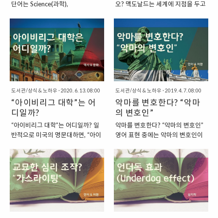
단어는 Science(과학),
오? 맥도날드는 세계에 지점을 두고
금 1그램과 같습니다”라는 명시적
나 은행이 보유하고 있는 실물 자산
Technology(기술),
있는 글로벌 기업입니다. 맥도날드
약속이지. 왜 하필 금이었을까?고대
이었지. 금이 아닌 은, 왜?고대부터
Engineering(공학),
는 영어로는 “MacDonal’s”로 쓰이
부터 금은 반짝이는 희소성, 부식되
은은 금과 함께 가장 널리 사용된 귀
Mathematics(수학)의 앞 글자를
고 불리고 있는데, 영어권 국가가 아
지 않는 특성, 그리고 물리적 안정성
금속이자 교환 수단이었어.하지만
따서 만들어진 용어다. 이 네 가지
닌 다른 국가에서는 다른 이름으로
때문에가장 신뢰받는 귀금속으로
금은 항상 귀하고 희귀했기 때문
분야는 현대 사회의 근간을 이루는
불리기도 합니다. 우리나라에서는
자리 잡았어.구하..
에,..
학문으로, 단순한 교과목을 넘어 세
원래 이름과 비슷하게 “맥도날드”라
계를 이해하고 문제를 해결하는 힘
고 사용하고 있지만, 일본에서는 이
을 길러주는 지식의 축으로 여겨진
와 다르게 “마쿠도나루도(マクドナ
다. 처음에는 각 과목이 독립적으로
도서관/상식 & 노하우
·
2020. 6. 13. 08:00
ルド)”로 쓰이고 있지요. 일본 맥도
도서관/상식 & 노하우
·
2019. 4. 7. 08:00
여겨졌지만, 점차 이들 분야가 서로
“아이비리그 대학”는 어
날드 이름은 이제 우리나라에 잘 알
악마를 변호한다? “악마
긴밀하게 연결되어 있다는 사실이
려져 있을 것이라고 생각합니다. 옛
디일까?
의 변호인”
인식되면서, 교육의 흐름도 바뀌기
날부터 크게 화제가 되었었으니까
“아이비리그 대학”는 어디일까? 일
악마를 변호한다? “악마의 변호인”
시작했다. 이제 STEM은 하나의 개
요. “중국 맥도날드의 이름은 무엇
반적으로 미국의 명문대하면, “아이
영어 표현 중에는 악마의 변호인이
념이자 철학으로 자리 잡았고, 21세
일까?” 그렇다면, 한중일 3국 중에
비리그(Ivy League)”를 떠올립니
라는 표현이 있습니다. 악마의 변호
기 인재상을 이야기할 때 빼놓을 수
서 한국 맥도날드의 이름과 일본 맥
다. 하지만, 아이비리그에 정확히 어
인이라는 말은 영어로는 “THE
없는 키워드가 되었다. 왜 STEM이
도날드의 이름을 알아보았는데요.
떤 대학들이 포진하고 있는지는 잘
DEVIL’S ADVOCATE”으로 사용하
중요한가STEM은 단지 공부를 잘
중국에서는 맥도날드를 어떻게 부
알지 못합니다. 이번에는 아이비리
고 있지요. 이번에는 이렇게 우리말
하기 위해 필요한 분야가 아니다. 이
르고 있을까요? 중국에서는 특별한
그 대학에 대해서 한 번 살펴보도록
개념에는 없는 개념이라고 할 수 있
과목들은 우리가 살아가는 세..
이름을 사용하고 있습니다. 이전까
하겠습니다. “아이비리그는 어디에
는 악마의 변호인이라는 표현에 대
지..
서 왔는가?” 아이비리그는 미국 역
해서 한 번 살펴보도록 하겠습니다.
사의 시발점인 북동부 뉴잉글랜드
“특정 사안에 대해서 회의적인 시각