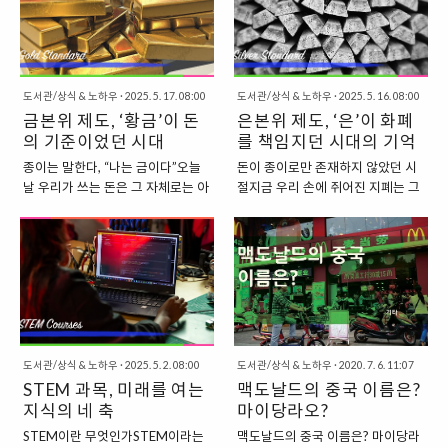
순도 높은 은화에서 유래한 말인데,
있지.💵 지..
(Platypus..
은화였고,그 단단하고 믿을 만한 가
이는 단순한 돈이 아니라 ‘진짜 가치
치로 인해 유럽 전역에서 널리 쓰였
있는 화폐’라는 의미를 담고 있어.화
지.영어권으로 들어오며 발음이 ‘탈
폐 기호는 우리에게도 익숙한£ (파
러’에서 ‘달러’로 바뀌었고,이후 미
운드 기호)인데,이건 라틴어 libra에
도서관/상식 & 노하우
·
2025. 5. 17. 08:00
도서관/상식 & 노하우
·
2025. 5. 16. 08:00
국 건국 시기, 새로운 나라의 화폐
서 유래했어.Libra는 원래 저울 혹
금본위 제도, ‘황금’이 돈
은본위 제도, ‘은’이 화폐
이름으로 채택되었어.그렇다 보니,
은 무게 단위(약 327g)를 의미했고,
달러는 사실상“우리도 세계적인 신
의 기준이었던 시대
를 책임지던 시대의 기억
고대 로마에서 은의 무게를 기준으
뢰를 가진 통화를 만들자”라는 바람
로 삼던 명칭이었지.즉, 파운드란 원
종이는 말한다, “나는 금이다”오늘
돈이 종이로만 존재하지 않았던 시
에서 시작된 이름이었던 셈이야. 1
래 ‘무게’의 개념에서 출발한 단위였
날 우리가 쓰는 돈은 그 자체로는 아
절지금 우리 손에 쥐어진 지폐는 그
달러 = 100센트미국의 화폐 단위
던 셈이야. 파운드와 펜스, 이 둘의
무런 가치가 없는 종이야.그럼에도
냥 종이 같아 보여도,사실 그 뒤에는
는 1달러 = 100센트(Cent)로아주
관계영국의 통화 체계는크게 파운
그 종이를 사람들은 기꺼이 받아들
늘 ‘가치의 약속’이 숨겨져 있어.그
단순한 10진법 구조야.1센트:
드(£)와 펜스(p),이 두 단위로 구성
이지.왜냐하면 정부가 그 가치에 대
런데 이 약속이 항상 같은 방식으로
Penny (1¢)5센트: Nickel (5¢)10
돼 있어.1파운드는 100펜스
해 약속하고,그 약속이 믿을 만하다
이뤄졌던 건 아니야.어떤 시절엔 금
센트: Dime (10¢)25..
(pence)야.쉽게 말하면, 우리가 아
고 생각하기 때문이야.그런데 옛날
이 그 역할을 했고,또 어떤 시절엔
는 원과 원의 100분의..
엔 이 약속이 금이라는 실물 자산 위
바로 ‘은(Silver)’이 그 중심에 있었
에 세워졌어.이게 바로 금본위 제도
지.은본위 제도(Silver Standard)는
(Gold Standard)야.이 제도에서는
간단히 말하면,나라가 발행하는 통
통화의 가치를 정부가 보유한 금의
도서관/상식 & 노하우
·
2025. 5. 2. 08:00
화의 가치를 은에 고정시키고,지폐
도서관/상식 & 노하우
·
2020. 7. 6. 11:07
양에 고정시켜.즉, 1달러, 1파운드,
STEM 과목, 미래를 여는
나 동전은 일정량의 은과 교환 가능
맥도날드의 중국 이름은?
1프랑은 언제든 일정량의 금과 교
하다는 약속 아래 통용되는 화폐제
지식의 네 축
마이당라오?
환이 가능하다는 전제 아래에서 발
도야.즉, 1단위의 돈은 일정 무게의
STEM이란 무엇인가STEM이라는
맥도날드의 중국 이름은? 마이당라
행된 거야.쉽게 말하면, “이 지폐는
은을 대표했고,그 은은 실제로 정부