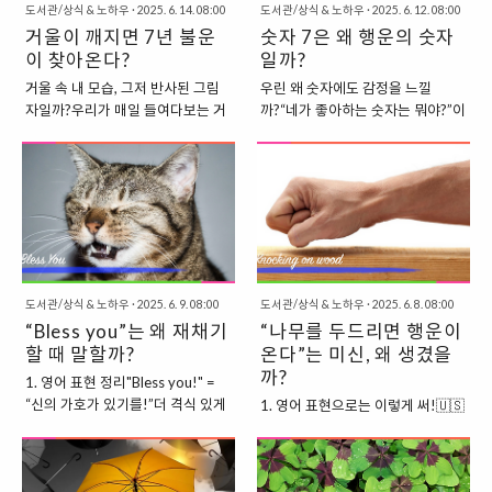
도서관/상식 & 노하우
·
2025. 6. 14. 08:00
도서관/상식 & 노하우
·
2025. 6. 12. 08:00
거울이 깨지면 7년 불운
숫자 7은 왜 행운의 숫자
이 찾아온다?
일까?
거울 속 내 모습, 그저 반사된 그림
우린 왜 숫자에도 감정을 느낄
자일까?우리가 매일 들여다보는 거
까?“네가 좋아하는 숫자는 뭐야?”이
울.단순히 외모를 점검하는 도구이
질문을 받았을 때, 꽤 많은 사람들이
기도 하지만,예로부터 사람들은 거
대답하는 숫자 하나. 바로 7.로또 당
울 속에는 ‘영혼’이 비친다고 믿어왔
첨 번호를 고를 때,비밀번호를 만들
어.그래서일까?거울이 깨지면 불운
때,게임에서 ‘럭키 세븐(Lucky 7)’
이 온다,게다가 그 불운은 무려 7년
보너스를 받을 때—이 숫자는 마치
이나 간다는 말까지 생겨났지.도대
운 좋은 기운을 몰고 오는 존재처럼
체 왜 이렇게까지 거울을 두려워했
여겨져.근데 가만 보면 신기하지 않
을까? 🪞 1. 왜 거울이 깨지면 불운
아?숫자는 그저 개념일 뿐인데,왜 7
도서관/상식 & 노하우
·
2025. 6. 9. 08:00
도서관/상식 & 노하우
·
2025. 6. 8. 08:00
하다고 믿었을까?📜 고대의 믿음고
만 특별히 사랑받고, “행운의 숫
“Bless you”는 왜 재채기
“나무를 두드리면 행운이
대 그리스와 로마에서는 거울에 사
자”로까지 불리게 됐을까?이번엔
람의 영혼이 담긴다고 여겼어.그래
할 때 말할까?
그 이유를 파헤쳐보자. 🧙‍♂️ 1. 고대
온다”는 미신, 왜 생겼을
서 거울이 깨진다는 건 영혼이 상처
부터 특별했던 숫자 77은 인류 역사
까?
1. 영어 표현 정리"Bless you!" =
를 입는 것,혹은 자신의 운명을 깨뜨
에서 아주 오랫동안 신비로운 숫자
“신의 가호가 있기를!”더 격식 있게
1. 영어 표현으로는 이렇게 써!🇺🇸
리는 일로 여겨졌지.즉, 단순한 유리
로 여겨졌어.고대 바빌로니아에서
는 "God bless you!"(두 표현은 사
미국식: Knock on wood🇬🇧 영국
조각이 아니라운명과 영혼이 맺는
는 태양, 달, 그리고 다섯 개의 ‘눈에
실상 같은 의미야)이 표현은 영어권
식: Touch wood예문으로 보면 이
신비한 연결고리로 본 거야.⏳ 2. 왜
보이는 행성’—총 7개의 천체가 하
사람들에게 하품보다 더 자연스럽
런 식이야:"I’ve never broken a
‘7년’ 동안 불운이 계속된다고 할
늘을 다스린다고 믿었고,이 믿음이