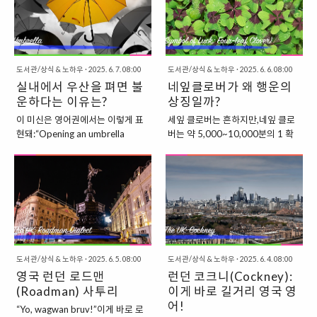
게 나오는 반응이야.심지어 요즘은
bone before — knock on
까?로마인들은 인간의 삶은 7년을
오늘날 일주일 7일제의 기원이 되
온라인으로 재채기 얘기만 해도누
wood!"(나 뼈 한 번도 안 부러져봤
주기로 변화한다고 믿었어.즉..
기도 ..
가 댓글로 "Bless you!" 달아줄 정
어 — 나무나 두드려야겠다!) 즉, 좋
도니까 😂 2. 기원 ❶ – 죽음을 피하
은 일이 계속되기를 바랄 때 혹은불
기 위한 보호 주문가장 유명한 유래
행한 일이 생기지 않길 기원할 때 쓰
는 바로 중세 유럽의 흑사병 시대
도서관/상식 & 노하우
·
2025. 6. 7. 08:00
도서관/상식 & 노하우
·
2025. 6. 6. 08:00
는 표현이지. 2. 기원 ❶ – 고대 켈트
(Plague) 에서 비롯된 것이야.6세기
실내에서 우산을 펴면 불
네잎클로버가 왜 행운의
족과 자연신 숭배이 미신의 가장 유
경, 교황 그레고리 1세(Pope
운하다는 이유는?
력한 기원 중 하나는 고대 켈트족
상징일까?
Gregory I) 는흑사병이 퍼질 때 재
(Celts) 의 믿음에서 시작돼.켈트족
이 미신은 영어권에서는 이렇게 표
세잎 클로버는 흔하지만,네잎 클로
채기는 죽음의 전조라고 믿었어.그
은 나무에 영혼이나 신이 깃들어 있
현돼:“Opening an umbrella
버는 약 5,000~10,000분의 1 확
당시 사람들은 이렇게 생각했지:“재
다고 믿었어.특히 떡갈나무, 너도밤
indoors brings bad luck.”(실내에
률로 발견된다고 해.그래서 “희귀하
채기를 한다 = 병이 몸에 침투했을
나무, 참나무 같은 신성한 나무에는
서 우산을 펴면 나쁜 운이 따른다)
니까 → 특별함 → 행운”이라고 보
가능성이 있다 = 영혼이 위험하
행운의 정령(Good spirits) 이 살고
도대체 왜 우산 하나 펼쳤다고 운이
는 게 가장 단순한 해석이야.하지만
다”그래서 누군가 재채기를 하면,
있다고 생각했지.그래서 나무를 두
나빠진다는 걸까? 1. 고대 이집트의
그걸 넘어서, 역사와 전통 속 의미까
즉시 "God bl..
드리는 행위는,정령에게 ..
태양 숭배와 관련이 미신의 뿌리는
지 들어보면 더 재밌어. 1. 고대 켈
고대 이집트까지 거슬러 올라가.고
트족의 전설에서 시작된 믿음네잎
대 이집트인들은 우산과 비슷한 파
클로버의 ‘행운’ 개념은 고대 아일랜
라솔(parasol) 을 사용했어.이건 비
드의 켈트족(Celts) 신앙과 깊은 관
도서관/상식 & 노하우
·
2025. 6. 5. 08:00
도서관/상식 & 노하우
·
2025. 6. 4. 08:00
를 막기 위한 용도가 아니라, 태양의
련이 있어.켈트족은 세잎클로버
영국 런던 로드맨
런던 코크니(Cockney):
신(Ra) 으로부터고귀한 사람을 보
(Shamrock) 를 신성한 식물로 여겼
호하기 위한 신성한 도구였지.그 파
(Roadman) 사투리
어.왜냐하면 그 모양이 삼위일체
이게 바로 길거리 영국 영
라솔은 보통 왕족이나 사제만 사용
(Trinity) —즉, 생명(Life), 죽음
어!
“Yo, wagwan bruv!”이게 바로 로