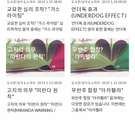
도서관/상식 & 노하우
·
2019. 1. 25. 08:00
도서관/상식 & 노하우
·
2019. 1. 24. 08:00
지역 내에 있는 여덟 개의 사랍대학
으로 비판하는 역할을 하는, 악마의
교묘한 심리 조작? "가스
언더독 효과
으로 구성된 스포츠 리그에서 출발
변호인” 악마의 변호인은 특정한 사
했습니다. 1870년에 이들 대학들
라이팅"
안에 대해서 회의적인 시각을 가지
(UNDERDOG EFFECT)
일부 간의 운동 경기 연맹이 구성되
고 회의에 참여하는 사람을 말합니
교묘한 심리 조작? "가스 라이팅" 심
언더독 효과(UNDERDOG
기 시작하여, 1930년에는 이들 대
다. 특정한 의견이나 아이디어를 검
리학적인 용어 중에는 "가스 라이팅
EFFECT) 영어 표현 중에는 언더독
학을 하나의 운동경기 연맹으로 묶
증하기 위해서 일부러 이렇게 회의
(GAS LIGHTING)"이라는 용어가
(UNDERDOG)이라는 표현이 있습
자는 협약이 맺어지게 되었습니다.
에서 한 사람을 “악마의 변호인”으
있습니다. 이 용어를 문자 그대로 옮
니다. 이 표현의 원래 의미는 "싸움
최초에는 학교 뿐만 아니라, 육사
로 지정해서 의견을 검증하기도 하
겨보면, "가스등을 켜는 것"이라고
에서 져서 바닥에 깔린 개"라는 의
(Army), 해사(Navy), 그리고 건국
는데요. 이 경우, 이러한 역할을 맡
볼 수 있는데요. 하지만, 이 용어는
미를 가지는 표현인데요. 그래서 패
이전에 설립되어 오랜 역사를 자랑
은 사람을 바로 “악마의 변호인,
가스등과는 크게 관련은 없답니다.
배자, 혹은 약자를 비유적으로 가리
하는 “럿거스 대학교,..
THE DEVIL’S ADVO..
단지, 이 표현이 "가스등(GAS
키는 표현입니다. 반대로 위에 올라
LIGHT)"라는 연극에서 유래했기
타서 누르고 있는 개는 "오버독
때문에, "가스 라이팅"이라고 칭하
(OVERDOG)" 혹은 "탑독(TOP
는 것이지요. "타인의 심리 혹은 상
도서관/상식 & 노하우
·
2019. 1. 23. 08:00
DOG)"이라고 불렀지요. 이렇게 강
도서관/상식 & 노하우
·
2019. 1. 22. 08:00
황을 교묘하게 조작해서 타인에 대
고지의 의무 "미란다 원
아지가 깔린 모습에서 나온 "언더
무반주 합창 "아카펠라"
한 지배력을 강화하는 행동" 가스
독"이라는 표현은 한 단계 더 나아
칙"
무반주 합창 "아카펠라" 음악에는
라이팅은 타인의 심리나 상황 등을
가서 "사회적인 약자"를 가리키는
다양한 장르가 있습니다. 이번에는
고지의 의무 "미란다 원칙" "미란다
교묘하게 조작해서 상대가 스스로
의미로 사용이 되기도 한답니다.
그중에서 "아카펠라
원칙(MIRANDA WARNING /
를 의심하도록 만들어서 타인에 대
"스포츠에서 쓰이는 언더독
(ACAPELLA)"라는 음악 장르에 대
MIRANDA RIGHT)"이라는 법률
한 지배력을 강화하게 만드는 행동
(UNDERDOG)" 그래서 스포츠 등
해서 한 번 살펴보도록 하겠습니다.
용어가 있습니다. 이는 미란다라는
을 가리키는데요. 다른 용어로는
에서도 이러한 용어가 그대로 쓰이
아카펠라의 어원은 "카펠라
이름의 한 사람을 재판하면서 생겨
"가스등 효과"라고도 칭하기도 합니
기도 합니다. 비유적인 의미로 쓰이
(CAPELLA)"에서 나온 것으로 추정
난 용어로, 범인을 인도하는 경우,