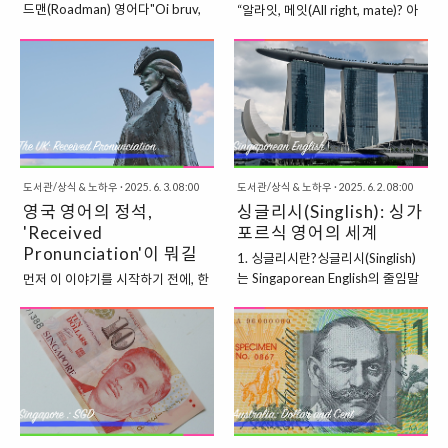
가능했고,신의 축복이 깃든 하늘(태
(Death), 환생(Rebirth) 을 상징한
드맨(Roadman) 영어다"Oi bruv,
“알라잇, 메잇(All right, mate)? 아
양)의 영역 아래서만 펼쳐야 했어.그
다고 믿었기 때문이지.그런데, 네잎
man’s tryna get bare p, innit!"처
브 아 커프 아 티(Have a cuppa
런데 그걸 실내에서 펼친다는 건?신
클로버는 자연스럽게 생기는 변형
음 듣고 “무슨 말이지?” 싶었지?근
tea)?”처음 들으면 “이거 무슨 말이
성한 보호를 모욕하거나, 신의 눈 밖
된 형태였고,그 드문 형태 때문에
데 이게 지금 런던 젊은이들 사이에
야?” 싶지만,이게 바로 코크니 억양
에 나는 행위로 여겨졌다는 거지.즉,
“초자연적인 보호력”과 “행운”을 주
서 가장 쿨한 언어 스타일이야.유튜
의 마력이야.1. Cockney는 어디서
“신의 보호를 받을 ..
는 식물로 여겨졌어.즉, 네잎..
브, 틱톡, 영드 속에서 점점 퍼지고
나온 말일까?Cockney(코크니) 는
있는,현대 런던 스트리트 슬랭 + 억
원래 런던 동쪽(East End of
양 + 태도의 조합.그게 바로
London) 출신의 노동자 계층을 가
“Roadman Talk”이야. 1. 로드맨
리키는 말이었어.19세기, 산업혁명
(Roadman)이라는 말, 대체 뭐야?
도서관/상식 & 노하우
·
2025. 6. 3. 08:00
도서관/상식 & 노하우
·
2025. 6. 2. 08:00
시기부터 도시의 '서민 언어'로 자리
Roadman 은 원래 런던 거리에서
영국 영어의 정석,
싱글리시(Singlish): 싱가
잡았고,지금은 런던 특유의 하위문
자주 어슬렁거리며 활동하는 청년
'Received
화 언어와 억양을 대표하지.근데 단
포르식 영어의 세계
을 의미해.특히 스트리트 패션, 힙합
순히 억양만이 아니야.단어, 문장 구
Pronunciation'이 뭐길
1. 싱글리시란?싱글리시(Singlish)
문화, 갱 관련 이야기, 그리고 자기
조, 은어까지 전부 달라서 거의 외계
래?
는 Singaporean English의 줄임말
먼저 이 이야기를 시작하기 전에, 한
동네의 ‘형’같은 이미지와 결합돼 있
어처럼 들릴 수도 있어. 2.
로,싱가포르에서 사용되는 일상적
가지 묻고 싶어."영국 영어" 하면 뭐
지.한국식으로 비유하자면…약간
Cockney 억양의 특징: RP랑은 완
인 영어의 변형이야.표준 영어
가 떠오르니?혹시 '해리 포터'의 덤
"건달 느낌+힙한 고딩+슬랭 마스
전 반대!✔️ T가 사라진다! (Glottal
(Standard English) 기반 위에말레
블도어 목소리? 아니면 셜록 홈즈처
터" 조합 느낌이라고 보면 돼.2...
Stop)Better → [Be'uh]Water →
이어, 중국어(주로 하카, 광둥어, 중
럼 딱 떨어지는 말투?그게 바로 우
[Waw'..
국어 방언), 타밀어 등다양한 언어가
리가 흔히 말하는 Received
섞여 탄생한 싱가포르만의 독특한
Pronunciation, 줄여서 RP
영어 표현 방식이지.이건 단순한 억
야.Received Pronunciation은 영
양이나 단어 차이만이 아니라,문법,
국 영어 중에서도 가장 ‘고급스럽