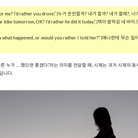
you or me? I’d rather you drove.” (누가 운전할까? 내가 할까? 네가 할래?
r your bike tomorrow, OK? I’d rather he did it today.” (잭이 말하
 Anna what happened, or would you rather I told her?” (애나한
다른 누가 … 했으면 좋겠다.”라는 의미를 전달할 때, 시제는 과거 시제의 
입니다.