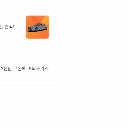
인 견적!
2만3천원 쿠폰팩+5% 추가적