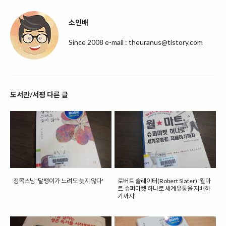
소인배
Since 2008 e-mail : theuranus@tistory.com
도서관/서평 다른 글
정목스님 '달팽이가 느려도 늦지 않다'
로버트 슬레이터(Robert Slater) '월마
트 슈퍼마켓 하나로 세계유통을 지배하
기까지'