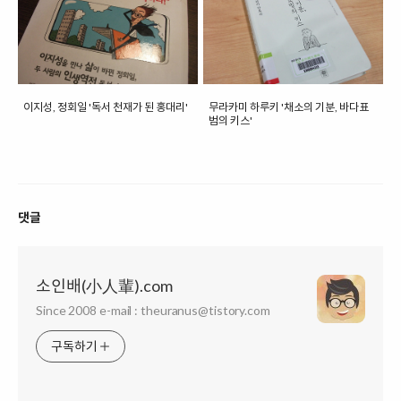
이지성, 정회일 '독서 천재가 된 홍대리'
무라카미 하루키 '채소의 기분, 바다표
범의 키스'
댓글
소인배(小人輩).com
Since 2008 e-mail : theuranus@tistory.com
구독하기