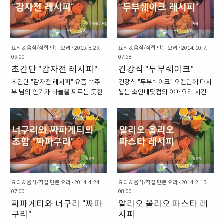
그리고 간짜장을 마무리하기 위해
만 방송에서는 돼지고기 대신에 소
단한 "어묵탕" 레시피가 되겠습니
"김치"와 "참치"를 이용해서 만들어
서 사용되는 "감자전분"은 없었던 ..
불고기용 소고기를 사용한 모습이
다. 펜션 같은 곳에서 머무르다 보
먹는 레시피인데요. 주된 재료는 김
었는데요. 저는 소고기가 없던 관계
면, 뭔가 해 먹어야 할 것 같은데...
치와 참치라고 할 수 있을 것인데 여
로 돼..
그렇다고 재료는 쉽게 구할 수도 없
기에다 우연히 냉장고에 있었던 "파
고, 조미료도 잘 구하기 어려운 난감
프리카"를 한번 첨부를 해봤습니다.
요리 & 음식/직접 만든 요리
·
2015. 6. 29.
요리 & 음식/직접 만든 요리
·
2014. 10. 7.
09:00
한 상황에 처할 수 있는데요. 그럴
07:58
그리고, 밥은 따로 짓기가 귀찮아서
초간단 "감자전 레시피"
때 이 방법을 활용하면 그래도 제법,
건강식 "두부쉐이크"
"햇반"을 이용했답니다. 이번에도
먹을만한 "어묵탕"을 만들어 낼 수
누구나 손쉽게 따라 할 수 있는 레시
초간단 "감자전 레시피" 요즘 백주
건강식 "두부쉐이크" 오랜만에 다시
있습니다. "초간단 어묵탕 만들기
피를 한번 알아볼까요? "재료부터
부 님의 인기가 하늘을 찌르는 듯한
뵙는 소인배닷컴의 야매요리 시간
재료부터..." 우선 간단한 어묵탕 만
한번 알아보도록 하겠습니다." 이번
모습입니다. 그래서 최근에는 저도
입니다. 이번에는 다소 생소한 음식
들기 재료부터 한번 살펴보도록 하
에도 재료부터 한번 알아보도록 하
거기에 자극을 받아서 다시 요리를
이지만 운동하는 사람들에게는 필
겠습니다. 원래의 기본적인 어묵탕
겠습니다. 우선 가장 중요한 것은
시작해보려고 하는데요. 이번에는
수인 영양소, 단백질이 많이 들어있
에는 멸치와 다시마를 이용해서 국
"김치"와 "참치"가 되겠습니다. 이
정말로 간단한 감자전 레시피에 관
는 "두부"를 이용해서 만들어먹는
물을 우려내는 것이 정석이라고 할
두 녀석들이 주된 재료가 될 것이니
한 이야기를 해보려고 합니다. 이미
천연 단백질 음료 쉐이크를 만드는
수 있겠지만, ..
말이죠. 그리고 여기에 "계란"과 "파
많은 분들이 알고 계시는 것이겠지
방법에 관한 포스팅을 할 예정입니
프리카"를 한번..
만, 이렇게 다시 한번 사진으로 정리
다. 운동을 하고 나서 단백질을 제대
를 해둔다면, 누군가에게는 도움이
로 섭취하지 않으면 아무래도 근육
될 수 있을 것이니 말이죠. 준비물은
의 발달이 더뎌지기도 하고, 운동하
요리 & 음식/직접 만든 요리
·
2014. 4. 24.
요리 & 음식/직접 만든 요리
·
2014. 2. 13.
간단합니다. 정말로 다 필요 없고 감
느라 힘을 쓰고 나면 자연스럽게 허
07:00
08:00
자 하나만 있으면 됩니다. 감자 외에
기가 지기 마련입니다. 이럴 때, 딱
짜파게티와 너구리 "짜파
알리오 올리오 파스타 레
더 필요한 게 있다면, 식용유와 같은
히 무엇을 먹어야 할지 고민이 많이
구리"
시피
기름, 그리고..."조리도구"들이 필요
되는 편인데요. 이번에는 그런 고민