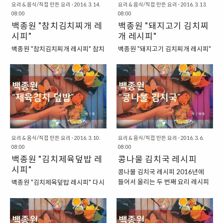
요리 & 음식/직접 만든 요리
·
2016. 3. 14.
요리 & 음식/직접 만든 요리
·
2016. 3. 13.
08:00
08:00
백종원 "참치김치찌개 레
백종원 "돼지고기 김치찌
시피"
개 레시피"
백종원 "참치김치찌개 레시피" 참치
백종원 "돼지고기 김치찌개 레시피"
김치찌개 역시도 예전에 아주 간단
예전에도 한번 소개를 해드린 적이
한 방법을 소개해드렸던 적이 있습
있는 백종원 선생님 스타일의 김치
니다. 아무런 재료도 없을 때 만들어
찌개 레시피입니다. 그런데 방송에
먹기에 좋은 간단한 레시피였다고
서 공개한 내용과 책에서 공개한 내
할 수 있을 것인데요. 이번에는 백종
용이 조금 달라서 이렇게 다시 한번
원 선생님 방식의 참치김치찌개를
만들어 보고 있답니다. 이번에는
한번 알아보도록 하겠습니다. 이것
"백종원이 추천하는 집밥 메뉴
역시도 바로 이전에 소개해드린 백
52"라는 책에 소개된 방식을 따라
종원 선생님의 "돼지고기 김치찌
서 한번 해보았습니다. 완전히 따라
요리 & 음식/직접 만든 요리
·
2016. 3. 10.
요리 & 음식/직접 만든 요리
·
2016. 3. 6.
08:00
08:00
개"와는 크게 차이가 없는 모습이라
하지는 않았지만 큰 틀은 비슷하다
백종원 "김치제육덮밥 레
콩나물 김치국 레시피
고 할 수 있을 것인데요. 메인 메뉴
고 할 수 있을 것 같습니다. "우선 이
가 "돼지고기"에서 "참치"로 바뀐
시피"
번에도 재료들을 먼저 한번 알아보
콩나물 김치국 레시피 2016년에
정도라고 할까요? "이번에도 먼저
도록 하겠습니다." 이번에도 가장 먼
들어서 올리는 두 번째 요리 레시피
백종원 "김치제육덮밥 레시피" 다시
재료들을 살펴보도록 하겠습니다."
저 중요한 것은 재료들을 살펴보는
입니다. 이번에도 계속해서 "김
시작하는 소인배닷컴의 레시피 프
"재료들" 주재료 : 김치 150g / 참치
것일 것입니다. 재료는 대표적인 재
치"를 가지고 할 수 있는 요리를 하
로젝트 3번째입니다. 이번에도 역
75g(1/2캔) 부재료 : 두부 100g /
료는 김치와 돼지고기가 될 수 있을
나씩 해보고 있답니다. 제가 두 번째
시나 주재료는 김치를 활용한 메뉴
양파 100g / 대파 30g / 풋고추
것인데요. 여기에 양파와 대파, 두부
로 꼽아본 레시피는 바로 시원하게
입니다. 이번에는 김치와 돼지고기