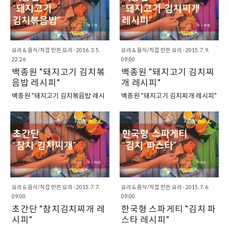
10g 양념 : 다진 마늘 1숟가락 / 고
정도를 추가로 넣어준 모습이라고
한 끼를 먹을 수 있는 "콩나물김치
를 이용해서 덮밥을 한번 만들어 보
춧가루 2숟가락 /국간장 2숟가락..
할 수 있을 것 같습니다. "재료들" 주
국" 레시피가 되겠습니다. 일단 여
았습니다. 이름하여, 김치제육덮밥
재료 : 김치 150g ..
기에서는 밥을 국에 넣어서 끓이지
이라는 이름을 붙여줄 수 있는 메뉴
는 않았는데요. 이 레시피를 그대로
인데요. 프라이팬 위에서 고기와 김
가지고 가서 여기에서 나중에 밥만
치를 볶을 줄 안다면 거의 누구나 할
요리 & 음식/직접 만든 요리
·
2016. 3. 5.
요리 & 음식/직접 만든 요리
·
2015. 7. 9.
넣고 끓이면, "김치 콩나물국밥"이
수 있을 정도로 손쉬운 메뉴랍니다.
22:26
09:00
된답니다. 그래서 어쩌면 나중에
한번 시작해보도록 하겠습니다. "우
백종원 "돼지고기 김치볶
백종원 "돼지고기 김치찌
"김치 콩나물국밥"이라는 레시피로
선 재료들을 살펴보도록 하겠습니
음밥 레시피"
개 레시피"
재탕을 해먹을 수도 있겠다는 생각
다." 이번에도 먼저 재료들을 살펴보
백종원 "돼지고기 김치볶음밥 레시
백종원 "돼지고기 김치찌개 레시피"
을 벌써부터 하고 있기도 하답니다.
도록 하겠습니다. 우선 가장 기본적
피" 안녕하세요. 소인배닷컴입니다.
집밥 백선생 2회에서 공개되었던
"재료를 한번 살펴보도록 하겠습니
으로 김치가 들어가고요. 제육덮밥
오랜만에 이렇게 요리 레시피로 다
백종원 선생님의 레시피를 한번 따
다." 이번에도 우선 재료를 한번 살
이니 돼지고기를 준비했습니다. 여
시 찾아왔습니다. 아무래도 이제는
라 해 봤습니다. 아주 기본적인 돼지
펴보도록 하겠습니다. 콩나물 김칫
기에서는 삼겹살을 준비했답니다.
뭔가 한 가지 주제에 좀 집중적으로
고기 김치찌개를 제자들 교육을 위
국을 만드는데 드는 재료는 상당히
그리고 마지막으로 양파와 상추를
파고들어야 할 것 같은데, 일단 당분
해서 보여주는 모습이었는데요. 여
간단합니다. 우선 김치는 기본적으
준비했는데요 상추는 어차피 데코
간은 "요리" 분야에 다시 한번 집중
기에 매장의 비법이 담겨있다는 그
로..
레이션을 위해서 넣은 것이라고 할
을 좀 해보려고 합니다. 그래서 오랜
런 충격적인 진실이 담기기도 했습
까요? 있으면 좋..
만에 마트에 다녀와서 요리 도구를
니다. 그럼 백종원 선생님의 레시피
새롭게 사기도 하고, 요리 재료도 사
를 따라서 한번 김치찌개를 만들어
요리 & 음식/직접 만든 요리
·
2015. 7. 7.
요리 & 음식/직접 만든 요리
·
2015. 7. 6.
09:00
09:00
왔지요. 일단 당분간은 김치로 할 수
보도록 할까요? "재료들을 먼저 한
초간단 "참치김치찌개 레
한국형 스파게티 "김치 파
있는 요리들에 주목을 하려고 합니
번 살펴보도록 하겠습니다." 이번에
다. 김치를 활용하는 것이 가장 간단
시피"
도 우선 이번에 사용되는 재료들을
스타 레시피"
하면서도 유용한 레시피라고 할 수
먼저 살펴보도록 하겠습니다. 방송