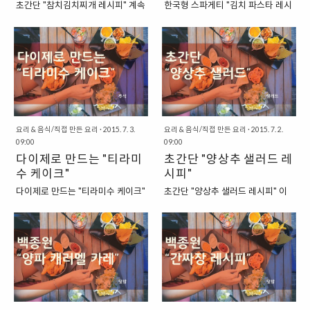
초간단 "참치김치찌개 레시피" 계속
한국형 스파게티 "김치 파스타 레시
있지요. "이번에 도전한 메뉴는 백
에서는 돼지고기 목살을 사용하는
해서 업데이트되고 있는 초간단 레
피" 이번에는 한국형 스파게티 레시
종원의 김치볶음밥 레시피가 되겠
모습이었는데, 저는 보다 조금 더 구
시피 시리즈입니다. 이번에는 우리
피를 한 번 살펴보도록 하지요. 알리
습니다." 첫 번째로 도전한 메뉴는
하기 쉬운 삼겹살로 구했습니다. 그
가 흔히 만들어 먹는 "참치"를 이용
오 올리오에서 영감을 얻어서 만든
"김치볶음밥"입니다. 일단 가장 먼
것도 냉장도 아닌 냉동으로 말이죠.
한 김치찌개를 만들어 보았습니다.
한국형 파스타, 그 이름도 정말 생소
저 만들어 볼 수 있는 손쉽지만 귀찮
저렴함의 극치를 보여주고 있답니
굳이 이름을 붙여보자면, "참치김치
한 "김치 파스타"가 되겠습니다. 김
은 메뉴이지요. 백종원 선생님의 김
다. "재료들" 주재료 : 돼지고기 / 김
찌개"정도가 되겠지요. 간단한 레시
치를 이용해서 파스타를 만든다는
치볶음밥 레시피 중에..
치 (김치는 돼지고기의 3배) 부재
피를 추구하는 버전이기에 이번에
생각을 대부분의 사람들이 잘 하지
료..
도 최소한의 재료를 활용하는 것으
못할 것 같은데요. 파스타면에 김치
로 하겠습니다. 혼자서 만들어 먹기
를 조합하면 의외로 괜찮은 퓨전 요
요리 & 음식/직접 만든 요리
·
2015. 7. 3.
요리 & 음식/직접 만든 요리
·
2015. 7. 2.
에 정말 편할 정도의 레시피이지요.
09:00
리를 만들 수 있다는 사실! 이왕이
09:00
"참치김치찌개의 재료를 먼저 살펴
다이제로 만드는 "티라미
면 "데코레이션"도 좀 잘했으면 좋
초간단 "양상추 샐러드 레
보도록 합시다." 우선 먼저 참치김치
았을 텐데, 저는 전문 셰프는 아니
수 케이크"
시피"
찌개의 재료를 먼저 살펴보도록 합
고, "집밥" 스타일에 가까운 요리이
다이제로 만드는 "티라미수 케이크"
초간단 "양상추 샐러드 레시피" 이
시다. 참치캔 하나, 그리고 참치캔보
기에 조금은 아쉽기도 합니다. "알
이번에는 우연히 친구들과 함께 만
번에는 아주 간단한 "양상추 샐러
다 조금 더 많은 정도의 김치 그리고
리오 올리오에서 영감을 얻어서 만
들게 된 "티라미수" 케이크 레시피
드" 레시피를 살펴보도록 하겠습니
파가 되겠습니다. 여기에서 마늘과
든 한국형 파스타, 김치 파스타의 재
를 올려보려고 합니다. 정확히는 레
다. 들어가는 재료는 간단하고 저렴
양파 정도를 더 넣어도 좋긴 하겠지
료들" 먼저 김치 파스타에 들어갈
시피라고 하기보다는 만드는 과정
하지만, 그래도 만들어서 먹어보면
만, 최대한 간단하게 하기 위해서 다
재료들부터 한번 살펴보도록 하겠
을 소개하는 모습이라고 하는 것이
은근히 맛있는 샐러드라고 할 수 있
른 것들은 모두 배제하도록 하겠습
습니다. 알리오 올리오 파스타만큼
더 정확하다고 할 수 있겠군요. 이번
을 듯합니다. 이번에도 우선 재료부
니다. "재료들" 주재료 : 김치 ..
그 재료가 상당히 간단하고 단순..
티라미수 케이크 역시도, 우리가 흔
터 한번 알아보도록 하겠습니다.
히 주변에서 구할 수 있는 재료들을
"양상추 샐러드 재료들을 알아보