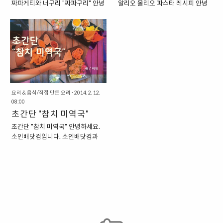
짜파게티와 너구리 "짜파구리" 안녕
알리오 올리오 파스타 레시피 안녕
하겠네요. 천천히 한번 알아보도록
을 나름 해결해 줄 수 있는 그런 음
하세요. 오랜만에 뵙는 소인배닷컴
하세요. 소인배닷컴입니다. 최근 들
하겠습니다. "누구나 손쉽게 만들
식에 관한 이야기라고 할 수 있겠습
의 야매요리 시간입니다. 이번에 만
어서 강제로 집에서 무언가를 만들
수 있는 초간단 감자전 준비물" 정
니다. "준비물 : 콩 두부, 우유, 요구
들어 볼 야매요리는 바로, 이미 많은
어서 먹어야 하는 상황에 처하다 보
말 요리 초보들도 누구나 손쉽게 할
르트, 계란, 바나나" 준비물은 간단
사람들이 익히 들어서 알고 있는 바
니, 자연스럽게 간단한 몇 가지 음식
수 있는 초간단 감자전, 준비물을 한
합니다. 우리가 평소에 마트에서도
로 "짜파구리"입니다. 짜파게티와
을 만들어보는 시간을 가져보게 되
번 알아볼까요..
손쉽게 구입할 수 있는 그..
너구리의 조합으로 매콤한 짜파게
는 듯합니다. 사실, 예전에도 "알리
티를 만들어 먹을 수 있다고 하는데
오 올리오 파스타"를 만드는 방법에
요. 이미 유행은 많이 지나버린 지
대해서 간략하게 포스팅을 했던 적
오래지만, 저도 한번 이렇게 시도를
이 있긴 합니다. 하지만, 당시 사용
요리 & 음식/직접 만든 요리
·
2014. 2. 12.
해보았습니다. "준비물 : 짜파게티
08:00
하던 카메라가 너무 좋지 않았던 관
와 너구리 매운맛" 준비물은 상당히
초간단 "참치 미역국"
계로 이렇게 다시 포스팅을 작성해
간단합니다. 짜파게티와 너구리 매
서 발행하는 모습을 보여드리는데
초간단 "참치 미역국" 안녕하세요.
운맛, 단 두 가지만 있으면 됩니다.
요. 문장력부터 사진까지 예전보다
소인배닷컴입니다. 소인배닷컴과
다른 재료는 딱히 필요하지도 않지
는 훨씬 더 나아진 모습을 확인할 수
함께하는 "자취 야매요리" 시간이
요. 준비물 준비가 끝났으면 이제 본
있지 않을까 하네요. 하지만, 아쉬운
돌아왔습니다. 그 첫 번째 자취 야매
격적으로 물을 끓여보도록 합시다.
점이 있다면, 글과 사진의 질은 더
요리는 바로 "참치 미역국"입니다.
너구리 면과 짜파게티 면 두 개의 면
좋아지는데, "소인배닷컴" 블로그를
이미 소인배닷컴에서 한 차례 소개
을 모두 넣어야 하니 넉넉하게 물을
방문해주시는 분들은 점점 더 줄어
가 되어 있는 요리인데요. 아주 오래
넣어줍니다. 보통 라면 하나를 끓일
간다는 사실, 왜 그런지는 잘 모르겠
전에 포스팅을 하기도 했고, 당시 촬
때, 물을 2.5컵 정..
지만, 슬슬 네이버에서 외면을..
영을 한 다지털 카메라의 성능이 상
당히 좋지 않았던 관계로 이렇게 다