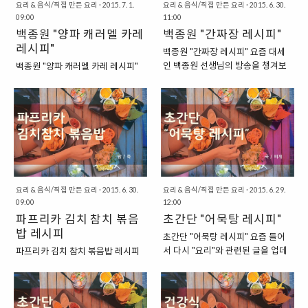
이용해서 만들어 보았습니다. 우리
자." 지금 소개하는 양상추 샐러드는
요리 & 음식/직접 만든 요리
·
2015. 7. 1.
요리 & 음식/직접 만든 요리
·
2015. 6. 30.
09:00
11:00
가 마트에서 흔히 볼 수 있는 과자
정말 기본이라고 할 수 있는 그러한
백종원 "양파 캐러멜 카레
백종원 "간짜장 레시피"
"다이제", "가나초콜릿", "블랙커피",
모습인지라, 여기에서 다른 것들을
"생크림", "계란", "마스카포네 치
레시피"
더 첨가해도 좋습니다. 키위와 같은
백종원 "간짜장 레시피" 요즘 대세
즈"를 이용해서 만든 것이니 말이에
과일을 첨가해도 좋고, 다른 과일을
인 백종원 선생님의 방송을 챙겨보
백종원 "양파 캐러멜 카레 레시피"
요. 위에 있는 것들 중에서 그나마
첨가해도 좋을 것입니다. 하지만, 여
고 있습니다. 특히 집밥 백선생이라
이번에는 집밥 백선생에서 소개가
구하기 어려운 것이 있다면, 마스카
기에서는 기본적인 재료로 만드는
는 프로그램은 요즘에는 일부러 챙
된 적이 있는 "백종원"씨 버전의 양
포네 치즈가 되겠는데요. 이 치즈를
것이니, 기본을 먼저 보여드리도록
겨서 보고 있는데요. 덕분에 거기서
파 캐러멜 카레를 한번 만들어 보았
구하기 힘들다면 그냥 "크림치즈"를
하겠습니다. 제가 사용한 재료는
많은 것들을 배우고 가는 듯합니다.
습니다. 기존에 우리가 알고 있는 카
이용해도 된답니다. "티라미수 케이
"양상추", "파프리카", "슬라이스 치
이번에는 "백종원" 선생님의 간짜장
레를 만드는 방법과는 달리 "양
크 만들기 재료를 알아보자." 이미
즈", "요거트"가 되겠는데요. 치즈도
레시피를 따라서 한번 만들어 보았
파"를 먼저 넣고 오래 볶아준다는
간략하게 재..
슬라이스 치즈 말고 여유..
습니다. 집밥 백선생에서 나온 레시
것이 상당히 신선한 충격으로 다가
피는 아니지만, 아마도 마이 리틀 텔
왔는데요. 저도 사실 방송을 보면서
레비전에서 나왔던 레시피인 듯한
저렇게 해도 되나 싶은 생각이 들었
요리 & 음식/직접 만든 요리
·
2015. 6. 30.
요리 & 음식/직접 만든 요리
·
2015. 6. 29.
데요. 방송에서는 "춘장"을 너무 오
는데 정말 해보니 맛있었습니다. 백
09:00
12:00
랫동안 볶아서 아스팔트처럼 만들
종원의 량파캐러멜 카레 레시피를
파프리카 김치 참치 볶음
초간단 "어묵탕 레시피"
어버리기도 했었지요. "우선 재료들
한번 보도록 하시죠. "이번에도 재
밥 레시피
초간단 "어묵탕 레시피" 요즘 들어
부터 한번 살펴보도록 할까요?" 우
료부터 알아보도록 합니다. 재료는
서 다시 "요리"와 관련된 글을 업데
파프리카 김치 참치 볶음밥 레시피
선 제가 사용한 재료부터 한번 살펴
간단합니다. 카레에 들어가는 재료
이트하고 있는 소인배닷컴입니다.
이번에는 우리가 흔히 집에서 만들
보도록 하겠습니다. 제가 사용한 재
들이 전부입니다." 재료는 간단합니
이번에는 어딘가로 놀러 갔을 때, 딱
어 먹을 수 있는 볶음밥 레시피를 한
료들은, 돼지고기 등심, 양파, 호박,
다. 일반 카레에 들어가는 재료를 그
히 무엇을 해 먹어야 할지 잘 모르겠
번 이야기해보도록 하겠습니다. 우
양배추에 춘장 정도가 되겠습니다.
대로 사용한다고 보면 됩니다. 하지
다 싶은 때 만들어 먹을 수 있는 간
리가 집에서 흔히 볼 수 있는 재료인