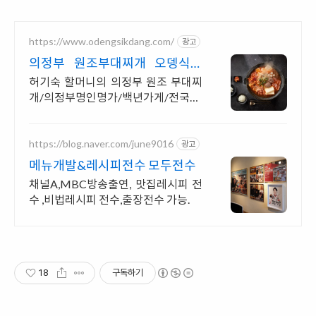
https://www.odengsikdang.com/
광고
의정부 원조부대찌개 오뎅식당
의정부 명인명가 제1호
허기숙 할머니의 의정부 원조 부대찌
개/의정부명인명가/백년가게/전국택
배가능 / 전국택배가능
https://blog.naver.com/june9016
광고
메뉴개발&레시피전수 모두전수
채널A,MBC방송출연, 맛집레시피 전
수 ,비법레시피 전수,출장전수 가능.
18
구독하기