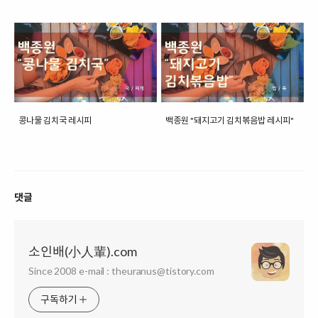
콩나물 김치국 레시피
백종원 "돼지고기 김치볶음밥 레시피"
댓글
소인배(小人輩).com
Since 2008 e-mail : theuranus@tistory.com
구독하기