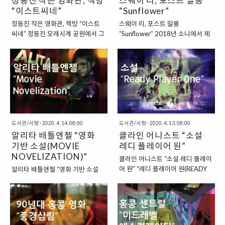
정동진 작은 영화관, 책방
스웨이 리, 포스트 말롱
다. “부산 국제영화제 거리 : BIFF 광
슬럼가로 전락했다. 하지만, 이후,
“이스트씨네”
“Sunflower”
장” 부산 국제영화제 거리는 남포동
용산역에 “아이파크몰”이 들어서면
정동진 작은 영화관, 책방 “이스트
스웨이 리, 포스트 말롱
에 있었던 메가박스를 중심으로 형
서, 용산의 이미지는 변화했다. “용
씨네” 정동진 모래시계 공원에서 그
“Sunflower” 2018년 소니에서 제
성되었다. 위에서도 언급했듯이 이
산역 아이파크몰, 그리고 용산 전자
리 멀지 않은 곳에서 개성이 가득한
작한 “스파이더맨” 애니메이션 영화
제는 더 이상 영화제가 열리지 않고
상가” 용산역이 있는 아이파크몰과
문화 공간을 찾을 수 있다. 횟집이
는 참신한 기획과 구성으로 호평을
있지만, 여전히 광장은 사람들로 붐
용산 전자상가는 상당히 가까운 곳
즐비한 거리 한쪽에 자리 잡고 있는
받았습니다. 기존의 스파이더맨 시
비는 편이다. 거리가 그리 길..
에 있다. 하지만, 분위기는 전혀 다
독립서점이면서 작은 영화관이라고
리즈를 보지 않았더라도 스토리 진
른 곳이 되었다. 용산역 인근은 깔끔
할 수 있는 이곳은 “이스트씨네”라
행에 크게 무리가 없고, 자체적으로
한 분위기로 이미지 반전..
는 곳이다. “작은 카페, 작은 영화관,
도 높은 완성도를 제공하는 영화로
작은 책방, 작은 숙소? 이스트씨네”
각광을 받았습니다. “스파이더맨 인
이스트씨네라는 공간을 한 단어로
투 더 스파이더 벌스에 수록되었던
정의하기는 쉽지 않은 곳이다. 작은
도서관/서평
·
2020. 4. 14. 08:00
곡, Sunflower” 특히, 영화에 삽입
도서관/서평
·
2020. 4. 13. 08:00
공간에서 여러 가지가 벌어지는 곳
알리타 배틀엔젤 “영화
되었던 곡은 지금까지도 사랑을 받
클라인 어니스트 “소설
이라고 할 수 있다. 우선, 작은 카페
고 있습니다. 곡은 “포스트 말롱
기반 소설(MOVIE
레디 플레이어 원”
라고도 칭할 수 있을 것 같은데, 이
(Post Malone)과 “스웨이(Swae
NOVELIZATION)”
클라인 어니스트 “소설 레디 플레이
곳에서는 아메리카노 등의 커피 메
Lee)”가 함께 참여했는데요. 2분 정
어 원” “레디 플레이어 원(READY
알리타 배틀엔젤 “영화 기반 소설
뉴를 판매하고 있기 때문이다. 가게
도의 짧은 곡임에도 불구하고, 영화
PLAYER ONE)”이라는 작품은
(MOVIE NOVELIZATION)” 비교
한쪽에는 스크린이 부착되어 있고,
스파이더맨 분위기와 잘 마채가 되
2018년에 영화로 제작되면서 큰
적 최근에 일본 만화를 기반으로 한
좌석이 마련되어 있는데, 여기에서
며, 마치 곡을 듣는 것만으로도 영화
인기를 끌었던 작품입니다. 대부분
영화가 제작되었습니다. “알리타 :
영화를 소규모로 볼 수 있을 것 같다
의 내용이 다시 떠오르는 듯한 느낌
의 영화가 그렇듯, 레디 플레이어 원
배틀엔젤(ALITA : BATTLE
는 생각이 들기도 한다. 그런 측면에
을 받을 수 있습니다. 특히, 스웨이
역시도 원작은 다른 포맷으로 만들
ANGEL)”이라는 제목의 작품이었
서는 이곳은..
리의 소..