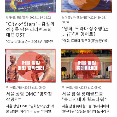
지역에 있는 동물인 포스두스라는..
찾는다. 이 곡은 그러한 희망..
팝 발라드로, 사랑에 대한 깊은 열정
기로, 마치 나비처럼 변해가는 자신
과 집착을 그린 가사로 주목받았다.
을 비유하며 새로운 시작을 향한 희
영화의 분위기와 잘 맞아떨어지는
망과 결단을 전한다. 러브홀릭스는
엔터테인먼트/음악
·
2025. 1. 19. 16:02
영어 공부/이걸 영어로?
·
2024. 10. 14.
이 곡은 매혹적이고 감각적인 특성
이 곡을 통해 삶에서 겪는 갈등과 변
08:00
“City of Stars” - 감성의
을 가지고 있으며, 듣는 이들에게 강
화를 다루며, 그 과정에서 찾을 수
“영화, 드라마 정주행(正
한 인상을 남긴다. 격렬하고 집착적
정수를 담은 라라랜드의
있는 힘과 희망을 노래한
走行)”을 영어로?
인 사랑의 감정 Love Me Like You
다. “Butterfly: 내면의 변화와 성장
대표 OST
Do의 가사는 격렬하고 집착적인 사
의 상징” “Butterfly”는 곡 제목처
“영화, 드라마 정주행(正走行)”을
"City of Stars"는 2016년 개봉된
랑의 감정을 표현하고 있다. 곡의 중
럼, 나비가 고치를 깨고 나오는 모습
영어로? “정주행(正走行)”은 “연재
영화 라라랜드의 사운드트랙 중 가
심에는 서로의 존재를 필수적으로
을 내면의 성장과 변화의 과정에 비
되는 글이나 만화 또는 드라마나 영
장 강렬하고 감동적인 곡으로, 영화
느끼는 관계가 그려진다. Love me
유한다. 가사에서는 변화의 아픔과
화 시리즈물 따위를 처음부터 끝까
의 분위기와 주제를 완벽하게 반영
like you do라는 구절은 사랑에 대
그로 인한 혼란을 묘사하면서도, 결
지 차례대로 보는 행위”를 의미합니
한다. 작곡가 저스틴 허위츠와 배우
한 탐닉적인 요구와 동시에, 사랑을
국 그 모든 과정이 자신을 더 강하게
다. 이러한 행위를 나타내는 영어 표
라이언 고슬링, 엠마 스톤이 함께 부
받으면서 자..
만들고, 새로운 자신을 발견하..
현들이 여러 가지 있습니다. 1.
른 이 곡은 로맨스와 꿈을 좇는 두
Binge-Watch = 정주행하
주인공의 감정을 고스란히 담아낸
다 “Binge-Watch”는 특정 TV 쇼나
다. 이 곡은 영화의 서정적이고 몽환
영화 시리즈를 한 번에 몰아서 보는
국내여행/서울
·
2023. 6. 21. 08:00
국내여행/서울
·
2023. 6. 15. 08:00
적인 특성을 대표하며, 사랑과 꿈,
행위를 의미합니다. “Binge”는 원래
서울 상암 DMC “영화창
서울 잠실 롯데월드몰
그리고 현실에서의 갈등을 동시에
“폭식하다”라는 의미를 가지고 있지
작공간”
“롯데시네마 월드타워“
표현하고 있다. “단순함 속에 숨어
만, 여기에 “Watch”를 붙여 “몰아보
있는 깊은 감동” “City of Stars”는
서울 상암 DMC “영화창작공간” 서
서울 잠실 롯데월드몰 “롯데시네마
다”라는 뜻으로 사용됩니다. “I
간결한 피아노 선율로 시작하며, 강
울 상암에 자리하고 있는 “디지털
월드타워“ 잠실은 롯데의 도시라고
have been very busy binge-
렬한 감정을 자극하기보다는 잔잔
미디어 시티(DMC)”에서는 “첨단산
할 수 있을 정도로 롯데와 관련된 다