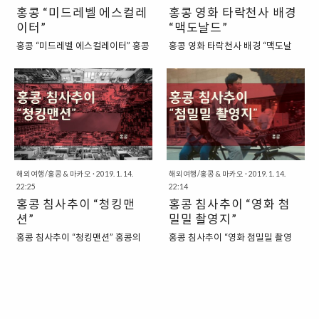
홍콩 “미드레벨 에스컬레
홍콩 영화 타락천사 배경
때그때 조판하는 수고를 덜기 위해
표적인 동물로 꼽습니다. 그래서 비
이터”
“맥도날드”
서 조판 양식을 미리 지정해놓은 것
유적으로 의심이 많고, 겁이 많은 사
을 가리키지요. 원래는 이렇게 "미
람을 꼬집어서 "치킨(CHICKEN)"이
홍콩 “미드레벨 에스컬레이터” 홍콩
홍콩 영화 타락천사 배경 “맥도날
리 세팅을 해놓은 조판"을 가리키는
라고 부르기도 하지요. 영어로는
을 가보지 않아도 홍콩을 떠올리면
드” 이번에도 계속해서 배틀트립 5
클리셰는 시대가 지나면서 그 의미
"YOU ARE SUCH A CHICKEN"이
생각나는 장소가 있습니다. 바로 야
회와 6회에서 소개된 “장소”를 보다
가 조금씩 바뀌기도 했습니다. 바로
라는 표현으로 사용되기도 하는데
외에 설치되어 있는 에스컬레이터
자세히 살펴보는 글입니다. 배틀트
"틀에 박힌 표현"이라는 의미로 확
요. 이는 상대방이 겁이 많은 겁쟁이
가 아닐까 하는데요. 홍콩을 대표하
립 5회와 6회에서는 홍석천 씨와 봉
장된 것이지요. "틀에 박힌 표현이
라는 것을 강조하는 표현이라고 할
는 장소라고 할 수도 있는 이 곳은
만대 감독이 “홍콩” 여행을 다녀오
라는 의미로 확장된 ..
..
홍콩 섬에 있는 에스컬레이터입니
는 장면이 그려졌습니다. 이들은, 홍
다. “세계에서 가장 긴 길이를 자랑
콩 영화의 배경이 된 장소를 방문해
하는 에스컬레이터” 이 에스컬레이
서 영화와 유사한 영상을 촬영했었
터의 이름은 “미드레벨 에스컬레이
는데요. 침사추이에서 길을 지나다
해외여행/홍콩 & 마카오
·
2019. 1. 14.
해외여행/홍콩 & 마카오
·
2019. 1. 14.
터”라고 하는데요. 이 에스컬레이터
22:25
가 영화 “타락천사”의 배경이 되는
22:14
는 세계에서 가장 긴 에스컬레이터
홍콩 침사추이 “청킹맨
맥도날드를 발견하게 됩니다. “영화
홍콩 침사추이 “영화 첨
라고 합니다. 총 길이는 800m로 퀸
타락천사의 배경이 되었던 침사추
션”
밀밀 촬영지”
즈 로드 센트럴에서 고급 주거 지역
이의 맥도날드” 그렇다면, 이들이
홍콩 침사추이 “청킹맨션” 홍콩의
홍콩 침사추이 “영화 첨밀밀 촬영
인 “미드레벨”까지 운행하는 에스컬
이렇게 발견했던, “타락천사”의 배
번화가 중의 한 곳인 침사추이에는
지” 홍콩의 양대 번화기로 “침사추
레이터라고 하지요. “항생 은행에서
경이 되는 맥도날드는 어디일까요?
“청킹맨션”이라는 건물이 있습니다.
이”와 “홍콩 센트럴”이 있습니다. 침
시작해서 빅토리아 파크 중턱까지
그 장소는 바로 “PEKING
이 곳은 1961년에 완공된 건물인
사추이는 구룡반도의 남쪽 끝에 있
이어지는 에스컬레이터” 이 에스컬
ROAD”와 “HANKOW ROAD”가
데요. 건물이 완공된 당시에는 홍콩
는 거리로, 홍콩 섬 맞은편에 있는
레이터는 항생 은행 근처에서부터
교차하는 지점에 있는 아디다스가
의 부유층들이 살던 고급 아파트였
곳입니다. 그래서, 이 곳에서 주로
시작해서 빅토리아 파크 중턱까지
있는 건물 지하 1층에 있는 “맥도날