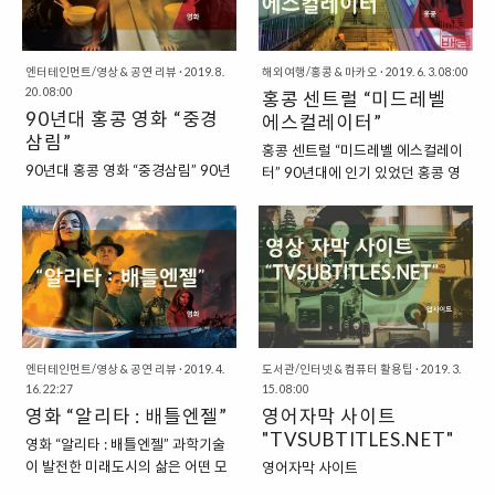
어졌었는데요. 이 작품의 원작은
는데요. 저도 오랜만에 극장에서 본
“소설”이었습니다. “스티븐 스필버
작품 중의 하나인데, 액션과 공상과
그의 영화로 탄생한 레디 플레이어
학의 상상력이 가미된 배경이 굉장
엔터테인먼트/영상 & 공연 리뷰
·
2019. 8.
해외여행/홍콩 & 마카오
·
2019. 6. 3. 08:00
원” 영화판의 “레디 플레이어 원”은
히 인상적인 작품이었습니다. “일본
20. 08:00
홍콩 센트럴 “미드레벨
영화의 거장, 스티븐 스필버그가 참
만화, 총몽(간무)를 영화로 만든 작
90년대 홍콩 영화 “중경
여하면서 대작으로 거듭났는데요.
에스컬레이터”
품” 알리타라는 영화는 일본 만화
삼림”
영화로서의 완성도는 좋았지만, 다
“총몽(간무)”라는 작품을 바탕으로
홍콩 센트럴 “미드레벨 에스컬레이
소 아쉬운 부분이 없지 않았습니다.
만들어진 작품입니다. 기본적으로
90년대 홍콩 영화 “중경삼림” 90년
터” 90년대에 인기 있었던 홍콩 영
영화라는 매체가 가지는 상영시간
영화에서 다루고 있는 내용과 배경
대까지만 하더라도 홍콩은 아시아
화에서 자주 등장하면서, 홍콩을 떠
이라는 압박에 의해서, 중간중간 곁
은 만화에서 다루고 있는 내용과 거
영화의 성지와도 같은 곳이었습니
올리면 자연스럽게 함께 떠오르는
가지가 되는 내용을 과감히 잘라버
의 완전히 일치한다고 할 수 있는데
다. 당시의 홍콩 영화계는 단순히 아
장소가 있습니다. 바로 홍콩 센트럴
리면서 스토리 전개에서는 다소 아
요. 영화에서 다룬 내용은 만화 “총
시아를 넘어서, 세계적인 영화로 발
에 있는 미드레벨 에스컬레이터이
쉬운 부분을 남겼던 것이지요. 영화
몽”의 1권에서 3권 정도의 분량에
돋움을 하기도 했는데요. 90년대의
지요. “홍콩에 있는 미드레벨 에스
레디 플레이어 원 : https..
해당합니다. 박사에 의해서 알리타
홍콩 영화 중에서 단연 손꼽히는 작
컬레이터” 홍콩은 산이 많은 곳인지
가 발견되고, 그..
품이 있습니다. 바로 “왕가위” 감독
라, 자연스럽게 경사진 언덕길을 많
의 작품으로 “중경삼림, 타락천
이 찾아볼 수 있습니다. 그래서 이렇
사”와 같은 작품이지요. “90년대 홍
엔터테인먼트/영상 & 공연 리뷰
·
2019. 4.
게 경사진 도로와 계단을 올라가다
도서관/인터넷 & 컴퓨터 활용팁
·
2019. 3.
콩 영화, 중경삼림(CHUNGKING
16. 22:27
15. 08:00
보면 힘이 들기도 하는데요. 이러한
EXPRESS)” 90년대 홍콩 영화의 대
영화 “알리타 : 배틀엔젤”
영어자막 사이트
문제를 해결하기 위해서 홍콩에서
표주자로는 중경삼림이라는 영화가
"TVSUBTITLES.NET"
는 간단하게 야외에 에스컬레이터
영화 “알리타 : 배틀엔젤” 과학기술
있습니다. 영어 제목으로는
를 설치하는 해결책을 제시했습니
이 발전한 미래도시의 삶은 어떤 모
영어자막 사이트
“CHUNGKING EXPRESS”으로 쓰
다. △ 미드레벨 에스컬레이터 시작
습일까요? 모든 사람이 살기 좋은
"TVSUBTITLES.NET" 해외 드라