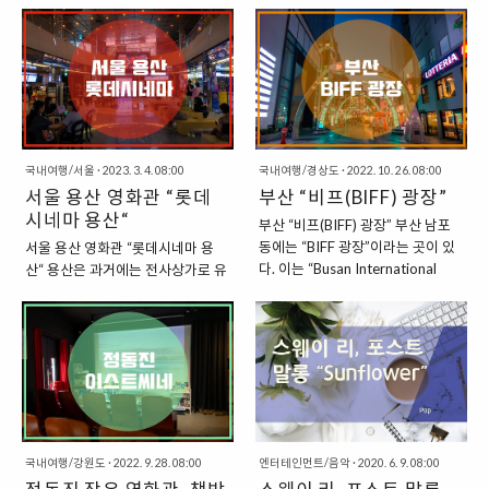
watching.” (나는 TV 프로그램 정
하게 흘러간다. 이 곡의 매력은 단순
업센터”라는 건물을 찾을 수 있다.
양한 사업을 찾아볼 수 있다. 롯데백
주행하느라 바빴다.)“I am hooked
한 멜로디 속에서 여운이 남는 감성
첨단산업센터에서는 한국국제문화
화점에서부터, 롯데월드, 롯데월드
on binge watching dramas.” (나
적 깊이에서 비롯된다. 저스틴 허위
교류진흥원을 비롯한 다양한 기관
몰, 롯데월드타워까지 롯데의 주요
는 드라마 몰아보기에..
츠의 작곡은 극적인 변화보다는 정
들이 입주하고 있다. 건물에서는
사업과 관련된 거의 모든 것을 찾아
서적 연결에 초점을 맞추고 있으며,
“영화창작공간”을 찾을 수 있기도
볼 수 있는 지역이다. 롯데그룹의 영
이..
한데, 영화창작공간은 감독전, 프로
화관인 ”롯데시네마“ 역시도 잠실
듀서존, 시나리오 작가존, 프로덕션
지역에서 찾을 수 있다. 이는 롯데월
오피스 등의 다양한 장소로 나뉜다.
국내여행/서울
·
2023. 3. 4. 08:00
드몰 5층에 자리하고 있으며, 롯데
국내여행/경상도
·
2022. 10. 26. 08:00
이 중에서 건물 2층에서는 ”감독
서울 용산 영화관 “롯데
시네마 영화관의 플래그십 스토어
부산 “비프(BIFF) 광장”
존”을 만나볼 수 있다. “상암 첨단산
이다. ”서울 잠실 롯데월드몰, 롯데
시네마 용산“
부산 “비프(BIFF) 광장” 부산 남포
업센터 : 영화창작공간” 영화창작공
시네마 월드타워“ 롯데시네마 월드
동에는 “BIFF 광장”이라는 곳이 있
서울 용산 영화관 “롯데시네마 용
간은 “DMC 첨단미디어센터 C동 2
타워는 플래그십 스토어로 21개관,
다. 이는 “Busan International
산“ 용산은 과거에는 전사상가로 유
층에서 찾을 수 있는데, 다양한 세미
4,276석을 보유한 대한민국 최대
Film Festival”의 약자로, 부산 국제
명한 곳이었지만, 이로 인해서 동시
나실과 작업 공간으로 이루어져 있
멀티플렉스 영화관이다. 이는 롯데
영화제와 관련이 있는 곳이다. 부산
에 악명을 떨친 곳이기도 하다. 소위
다. 주요 시설은 아래와 같다. 창작
월드타워의 저충부인 롯데월드몰
국제영화제는 1996년 처음으로 개
”용팔이“라고 불리는 상인들로 인해
실 (18실) 라운지 대, 소 세미나실
엔터테인먼트동 5층 - 10층 구역을
최되었는데, 부산국제영화제의 출
서, 필요하지 않은 물건을 강매하기
탕비실 감독존에 대한 공식적인 설
사용하고 있다. 2014년 롯데월드
범과 함께 생성된 영화 거리이다. 이
도 하고, 물건을 비싸게 판매하기도
명은 아래와 같다. “감독..
타워의 롯데월드몰 구역이 사용..
제는 부산 국제영화제가 남포동에
하면서, 국내 최대의 전자제품 시장
서 열리는 것이 아니라, 해운대와 센
이라는 명성과 더불어 악명을 동시
텀시티에서 열리고 있기는 하지만,
에 얻은 곳이다. 온라인 상거래의 시
국내여행/강원도
·
2022. 9. 28. 08:00
처음에는 이곳에서 열렸다고 해서
엔터테인먼트/음악
·
2020. 6. 9. 08:00
대가 도래하면서, 용산 전자상가는
상징적으로 자리를 잡고 있는 곳이
그 아성을 잃어갔고, 한동안 도시의