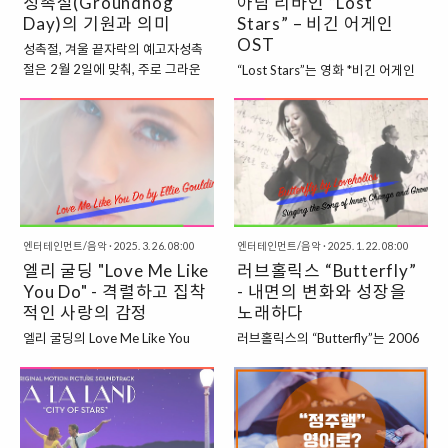
성촉절(Groundhog
아담 리바인 “Lost
Day)의 기원과 의미
Stars” – 비긴 어게인
OST
성촉절, 겨울 끝자락의 예고자성촉
절은 2월 2일에 맞춰, 주로 그라운
“Lost Stars”는 영화 *비긴 어게인
드 호그라는 동물이 겨울의 끝을 예
(Begin Again)*의 주요 OST 중 하
고하는 전통적인 날이야.이날, 그라
나로, 아담 리바인(Adam Levine)
운드 호그가 자신의 그림자를 보고
의 감미롭고 깊은 목소리가 돋보이
겨울의 끝을 예고한다는 믿음이 사
는 곡이다. 이 곡은 영화의 중요한
람들 사이에 자리잡고 있지.하지만
감정적 순간에 등장하며, 주인공들
이 전통의 기원을 살펴보면, 겨울을
이 각자의 꿈과 갈등을 직면하는 여
끝내고 새로운 시작을 알리는 희망
정을 표현하는 중요한 역할을 한
적인 메시지가 담겨 있어! 🌿 1. 성
다. 영화 속 의미 비긴 어게인에서
엔터테인먼트/음악
·
2025. 3. 26. 08:00
엔터테인먼트/음악
·
2025. 1. 22. 08:00
촉절의 역사: 기원과 변화성촉절의
“Lost Stars”는 그레타(키이라 나이
엘리 굴딩 "Love Me Like
러브홀릭스 “Butterfly”
전통은 독일에서 유래했어.독일에
틀리)와 댄(마크 러팔로)의 복잡한
서는 2월 2일을 성녀 브리지타의 날
You Do" - 격렬하고 집착
- 내면의 변화와 성장을
감정선과 개인적인 갈등을 상징하
로 기념하며, 이 날을 기준으로 겨울
적인 사랑의 감정
는 노래로 등장한다. 두 주인공은 음
노래하다
의 중간 시점을 지나며 봄이 다가오
악을 통해 서로를 이해하고 치유하
엘리 굴딩의 Love Me Like You
러브홀릭스의 “Butterfly”는 2006
는 시기를 예고했지.그리고 그라운
는 과정을 겪는데, 이 곡은 그들이
Do는 2015년 발매된 곡으로, 영화
년 발매된 앨범 The Loveholics에
드 호그(즉, 얼룩너구리)가 자신의
마주한 삶의 어려움과 그로 인해 상
50가지 그림자(50 Shades of
수록된 곡으로, 그들의 특유의 감성
그림자를 보면 겨울이 6주 더 지속
실된 꿈을 다룬다. 그레타와 댄은 현
Grey)의 사운드트랙으로 큰 인기를
적인 사운드와 섬세한 가사가 돋보
될 것이라는 믿음이 생기게 되었어.
실의 벽에 부딪히며 고군분투하지
끌었다. 이 곡은 굴딩의 감미롭고,
이는 작품이다. 이 곡은 한 사람의
이 믿음은 독일에서 프랑크푸르트
만, 음악을 통해 다시 시작할 희망을
때로는 강렬한 보컬을 중심으로 한
내면적인 변화와 성장을 그린 이야