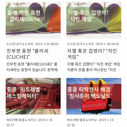
이는 작품이지요. 이 작품은 왕가위
지점 “세계 최장 길이의 에스컬레이
유토피아일까요, 아니면 그 반대의
마나 영화를 시청하는 경우에 "자
감독의 이름을 세계에 알리는 첫 작
터” 이 에스컬레이터는 세계에서 가
경우인 디스토피아일까요? 이러한
막"이 없으면 보기에 영 불편한 것
품이 되었습니다. 영화는 1995년
장 긴 길이를 자랑하는 에스컬레이
질문에 대한 내용은 누구도 쉽게 이
이 사실입니다. 그래서 영상은 있더
14회 홍콩 금상장영화제 작품상, 감
터라고 합니다. 총길이는 800m에
야기할 수 없을 것입니다. 미래에 다
라도 이러한 자막이 없으면 보기 힘
독상, 남우주연상, 편집상을 동시에
달하는데, 퀸즈 로드 센트럴에서 고
녀온 사람이 아직 없을 것이니까요.
들 텐데요. 이번에는 이렇게 영화나
수상했습니다...
급 주거지..
하지만, 이 영화에서는 미래도시의
TV 드라마의 자막을 공유하는 사이
모습을 이런 형태로 그려내고 있습
트에 대해서 한 번 살펴보도록 하겠
니다. “미래도시의 모습을 상상으로
습니다. "해외 드라마, 영화 자막을
도서관/상식 & 노하우
·
2019. 1. 20. 08:00
도서관/상식 & 노하우
·
2019. 1. 18. 08:00
그려내고 있는 알리타 배틀엔젤” 바
찾을 수 있는 사이트" 이렇게 드라
진부한 표현 "클리셰
자멸 혹은 겁쟁이? "치킨
로 비교적 최근에 영화로 제작된
마와 영화의 자막을 공유하는 사이
(CLICHE)"
게임"
“애니메이션 원작”의 영화, 알리타
트는 여러 곳이 있을 텐데요. 제가
진부한 표현 "클리셰(CLICHE)" 클
자멸 혹은 겁쟁이? "치킨 게임" 게임
배틀엔젤에서는 미래도시를 유토피
예전에 해외 드라마와 영화를 이용
리셰라는 표현이 있습니다. 문학에
이론의 모델 중의 하나로는 "치킨
아와 디스토피아가 공존하는 모습
해서 영어 공부를 할 때, 가장 유용
서 특히 자주 들어볼 수 있는 표현인
게임(CHICKEN GAME)"이라는 용
으로 그려놓고 있습니다. 공중 위에
하게 사용했던 사이트가 있습니다.
데요. 꼭 문학이 아니라도, 다른 곳
어가 있습니다. 우리말로 직역해보
세워진 도시 자렘과 그 아래에서 공
바로 "TVSUBTITLES.NET"이라는
에서도 들어볼 수 있는 표현이기도
면, 닭 게임이라는 말로 옮겨볼 수
중에 세워진 도시 “자렘”을 위해서
사이트였는데요. 이 사이트에서는
하답니다. 클리셰는 그 모습에서 볼
있는데요. 서양에서의 닭은 겁쟁이
살아가는 사람들이 있는 지상 도시
방대한 양의 자막 자료가 계속해서
수 있듯이 프랑스에서 온 표현입니
라는 의미를 가지기도 합니다. 그 이
의 모습을 동시에 그려내고 있지
업데이트가 되고 있음과 동시에 옛
다. 프랑스어로는 "Cliché"라고 쓴
유는 바로 주인이 모이를 주려고 해
요...
날 사이트임에도 불구하고 인터페
답니다. "인쇄 연판을 의미하는 클
도 가까이 다가오지 않고, 도망가려
이스..
리셰" 원래의 클리셰라는 단어는
고 하기 때문이지요. "겁이 많은 사
해외여행/홍콩 & 마카오
·
2019. 1. 15.
해외여행/홍콩 & 마카오
·
2019. 1. 14.
"인쇄 연판"을 의미하는 프랑스어입
람을 일컫는 치킨(CHICKEN)" 영어
12:17
22:32
니다. 많이 쓰이는 단어를 위해서 그
에서는 이렇게 "닭"을 겁이 많은 대