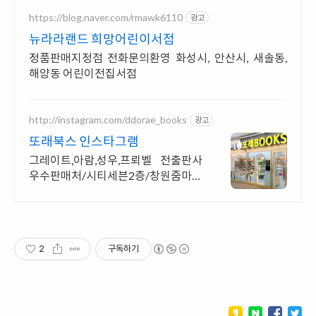
https://blog.naver.com/rmawk6110
광고
뉴라라랜드 희망어린이서점
정품판매지정점 전화문의환영 화성시, 안산시, 새솔동,
해양동 어린이전집서점
http://instagram.com/ddorae_books
광고
또래북스 인스타그램
그레이트,아람,성우,프뢰벨 전출판사
우수판매처/시티세븐2층/창원줌마협
력/제로페이/
2
구독하기