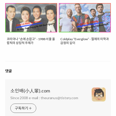
코리아나 “손에 손잡고” - 1988 서울 올
Coldplay “Everglow” - 절제의 미학과
림픽의 상징적 주제가
감정의 깊이
댓글
소인배(小人輩).com
Since 2008 e-mail : theuranus@tistory.com
구독하기