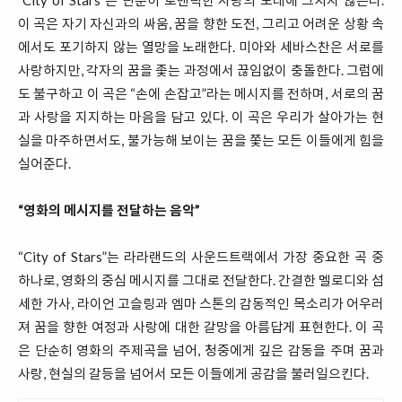
이 곡은 자기 자신과의 싸움, 꿈을 향한 도전, 그리고 어려운 상황 속
에서도 포기하지 않는 열망을 노래한다. 미아와 세바스찬은 서로를
사랑하지만, 각자의 꿈을 좇는 과정에서 끊임없이 충돌한다. 그럼에
도 불구하고 이 곡은 “손에 손잡고”라는 메시지를 전하며, 서로의 꿈
과 사랑을 지지하는 마음을 담고 있다. 이 곡은 우리가 살아가는 현
실을 마주하면서도, 불가능해 보이는 꿈을 쫓는 모든 이들에게 힘을
실어준다.
“영화의 메시지를 전달하는 음악”
“City of Stars”
는
라라랜드의
사운드트랙에서
가장
중요한
곡
중
하나로
,
영화의
중심
메시지를
그대로
전달한다
.
간결한
멜로디와
섬
세한
가사
,
라이언
고슬링과
엠마
스톤의
감동적인
목소리가
어우러
져
꿈을
향한
여정과
사랑에
대한
갈망을
아름답게
표현한다
.
이
곡
은
단순히
영화의
주제곡을
넘어
,
청중에게
깊은
감동을
주며
꿈과
사랑
,
현실의
갈등을
넘어서
모든
이들에게
공감을
불러일으킨다
.