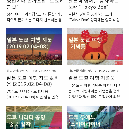
성신여대 돈까스집 “도쿄커
일본식 영어를 풍자하는
틀릿”
노래 “Tokyo Bon”
성신여대 돈까스집 “도쿄커틀릿” 개인
일본식 영어를 풍자하는 노래
적으로 돈까스는 그다지 선호하는 음식
“Tokyo Bon” 영국에는 영국식 영
은 아니다. 하지만, 간혹 생각나는 돈까
어, 미국에는 미국식 영어, 싱가포르
스가 있기도 한데, 바로 일본 여행 중에
에는 싱가포르식 영어가 있습니다.
먹었던 돈까스이다. 일본 여행 중에 먹
그리고 우리나라에는 한국식 영어
었던 돈까스의 경우에는 우리나라에서
가 있고, 일본에는 일본식 영어가 있
흔히 볼 수 있는 돈까스와 달리, 튀김옷
습니다. 국제적으로는 한국식 영어
이 굉장히 얇고, 속에 있는 고기는 두껍
를 “콩글리시(Konglish)”라고 하는
고 촉촉했기에 우리나라에서 먹었던 돈
데, 이것보다 더 심각한 것이 사실,
까스와는 차이가 있었다. 도쿄 우에노
“쟁글리시(Janglish)” 혹은 “재플래
해외여행/여행 지도
·
2019. 2. 27. 10:00
해외여행/일본 동부
·
2019. 2. 27. 00:00
“돔파치테이” :
시(Japlish)”라고 불리는 일본식 영
일본 도쿄 여행 지도 & 비
일본 도쿄 여행 기념품
https://theuranus.tistory.com/5783
어입니다. “일본식 영어를 풍자하는
이제는 우리나라에서도 도쿄에서 먹었
용 (2019.02.04-08)
곡, Tokyo Bon” 이러한 일본식 영
일본 도쿄 여행 기념품 이번에 다녀
던 것과 유사한 돈까스를 판매하는 곳이
어를 소개하는 혹은 풍자하는 곡이
온 도쿄 여행에서는 기념품을 평소
일본 도쿄 여행 지도 & 비용
있다고 하여 한 번 방문해보았다. “성신
있습니다. “Tokyo Bon”이라는 제
여행보다 훨씬 많이 구입하게 되었
(2019.02.04-08) 이번 설날 연휴
여대 돈까스집 : 도쿄커틀릿” 성신여대
목의 곡인데, 말레이시아 화교 출신
습니다. 함께 여행을 한 지인이 옆에
를 맞이해서 도쿄 여행을 다녀오게
앞에 있는 “도쿄커틀릿”을 방문했는데,
의 아티스트인 “Namewee”가 참여
서 기념품을 많이 구입하다 보니, 저
되었습니다. 그러고 보니, 이맘때 즈
이름부터 “도쿄커틀릿”이라 왠지, 도쿄
했습니다. 곡을 들어보면, 일본식 영
도 자연스럽게 하나둘씩 구매를 하
음에도 도쿄 여행을 다녀오게 되었
에서 먹었던 그 돈까스와 ..
어를 풍자하는 듯한 느낌이라고 할
게 되었던 것 같습니다. 물론, 이렇
는데, 올해도 비슷한 시가에 도쿄를
수 있는데, 한편으로는..
게 주변에서 구입을 하는 것을 떠나
다녀오게 되는 듯합니다. “2019 도