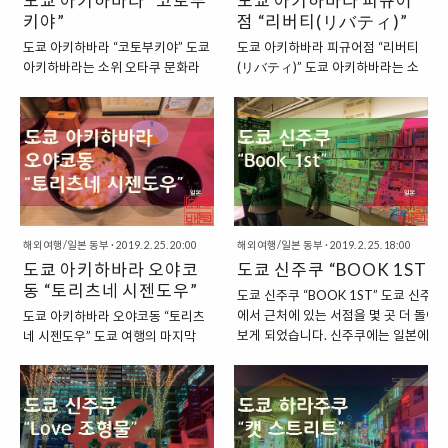
도쿄 아키하바라 “코토부
도쿄 아키하바라 피규어
도, 소프맙이라는 대형 체 전자제품 양
키야”
다. 사실, 이 곳은 이번 여행에서 “시
점 “리버티(リバティ)”
판점을 찾을 수 있습니다. 소프맙은 도
부야”점을 방문하면서 한 번 살펴보
도쿄 아키하바라 “코토부키야” 도쿄
도쿄 아키하바라 피규어점 “리버티
쿄에서 컴퓨터 및 관련 용품을 판매하는
기도 했는데요. 그래서 그냥 지나치
아키하바라는 소위 오타쿠 문화라
(リバティ)” 도쿄 아키하바라는 소
전문 양판점으로 시작했는데요. 2012
려고 했지만, 아키하바라에 있는 애
고 불리는 애니메이션, 피규어 모형
위 “오타쿠 문화”라고 하는 것들이
년에 빅 카메라로 완전 합병이 되었지
니메이트 매장에서 기념품을 몇 개
등의 다양한 서브컬처들이 모여있
모여있는 곳입니다. 특히, 이 곳에서
만, 브랜드 이름은 그대로 유지하고 있
구입하다 보니, 이렇게 소개를 하게
는 집합소라고 할 수 있습니다. 그래
는 다양한 애니메이션 피규어 등의
습니다. 그래서 곳곳에서 “스프..
되었습니다. “아키하바라에서 볼 수
서 이 곳에서는 이러한 제품들을 판
제품을 판매하는 가게들을 많이 볼
있는 애니메이트” 도쿄 아키하바라
매하는 곳들을 쉽게 찾아볼 수 있기
수 있는데요. 일본 서브컬처를 대표
는 아무래도 “서브컬처”의..
도 하지요. “코토부키야(コトブキ
하는 장소라고 할 수 있기도 합니다.
ヤ)” 역시도 이러한 매장 중의 한 곳
“일본 도쿄, 아키하바라” 아키하바
입니다. “일본의 모형 메이커 업체,
라의 현재 모습은 오타쿠 문화라고
코토부키야(コトブキヤ)” 코토부
해외여행/일본 동부
·
2019. 2. 25. 20:00
칭하는 “애니메이션, 피규어, 건프
해외여행/일본 동부
·
2019. 2. 25. 18:00
키야는 일본의 모형 메이커 업체 중
도쿄 아키하바라 오야코
라, 철도, 모형 총기, 자동차” 등의
도쿄 신주쿠 “BOOK 1ST”
의 한 곳입니다. 피규어를 주력으로
다양한 취미생활 용품을 구할 수 있
동 “토리츠네 시젠도우”
도쿄 신주쿠 “BOOK 1ST” 도쿄 신주쿠
만드는 업체로 시작했는데요. 일본
는 건물로 둘러싸인 곳이 되었습니
에서 근처에 있는 서점을 몇 곳 더 돌아
도쿄 아키하바라 오야코동 “토리츠
최대의 피규어 업체라고 할 수 있는
다. 그리고, 일본에서만 볼 수 있는
보게 되었습니다. 신주쿠에는 일본에서
네 시젠도우” 도쿄 여행의 마지막
반다이에 이은 2위권의 회사입니
독특한 메이드 카페를 이 곳에서 다
가장 큰 서점이라는 “키노쿠니야 서점”
날이 되었습니다. 도쿄 도심에서 나
다. 특히, 코토부키야의 제품이 처음
수 볼 수 있기도 하답니다. “아키하
본점이 있기도 한데요. 키노쿠니야 서점
리타 공항으로 들어가는 길에는 “우
이 시장에 뛰어들었을 때만 하더라
바라에서 쉽게 찾을 수 있는 리버티
본점의 지하 1층에서는 영어로 쓰인 서
에노”에서 탑승할 수 있는 스카이라
도 피규어는 조금 조악했다고 하는
(リバティ) 간판” 도쿄 아키하바라
적을 구할 수 있습니다. 다른 곳보다는
이너 티켓을 끊어놓은 상태였고, 저
데, 코토부키야에서 만든 제품의 퀄
에서는 특히, 이 간판을 자주 찾아볼
가장 많은 영어 서적을 보유하고 있는
희가 머물던 숙소는 아사쿠사바시
리티가 좋아서 큰 인상을 남겼다고..
수 있기도 합니..