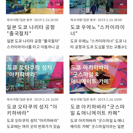
서, 여행을 하면 할수록 기념품에 대
쿄 여행 지도” 그래서 이번에도, 이
한 아쉬움이 남아서, 점점 저도 여행
번 도쿄 여행을 마치고, 도쿄에서 방
지에서 기념품을 가급적이면 하나
문한 장소에 대해서 지도에 표기를
씩 구입을 해오려고 노력을 하고 있
해보는 지도를 만들어 보았습니다.
해외여행/일본 동부
·
2019. 2. 26. 20:00
해외여행/일본 동부
·
2019. 2. 26. 18:00
습니다. “일본 도쿄에서 구입한 다
도쿄는 작년에도 4박 5일간 여행을
일본 도쿄 나리타 공항
도쿄 우에노 “스카이라이
양한 기념품” 이렇게 하나하나 기념
다녀온 적이 있는 곳이기에 겹치지
“출국절차”
너”
품을 구입하다 보니, 이번 여행에서
않는 곳을 방문하려고 노력을 기울
일본 도쿄 나리타 공항 “출국절차”
도쿄 우에노 “스카이라이너” 도쿄 나리
역대 최대의 기념품을 구입하게 되
였는데요. 저번 여행에도 방문하지
스카이라이너를 타고 이동하니 금
타 공항과 도쿄 도심을 잇는 교통수단은
었습니다. 이전에는 여행을 한 번 가
못한 곳이 많이 있었기에 이번 여행
세 공항에 도착했습니다. 5일 전에
여러 가지가 있습니다. 하나하나 정리를
면, 최고의 기념품을 하나만 선택해
에서 가볼 만한 곳을 찾는 것은 어렵
도착했던 그 공항으로 다시 돌아오
해보면 10가지 정도가 있는데요. 기차,
서 하나만 구입해오는 것이 저의 일
지 않았습니다. “저번 여행에서 가
게 되었는데요. 이렇게 이제 여행을
버스, 전철, 고속 전철, 공항 리무진, 천
반적인 여행 패턴이었는데, 이번에
보지 못했던 장소를 돌아본 도쿄 여
마무리할 시간이 되었습니다. “나리
엔버스 택시 등을 하나하나 살펴보면,
는 조금 변경을 해서 여러 기념..
행” 그래서 이번에는 저번 여행에서
타 공항 1터미널 출국절차” 나리타
거의 10가지가 된답니다. 이에 대한 내
돌아보지 않았던..
공항은 1터미널에서 3터미널까지
용은 이전에 이미 살펴본 바 있는데요.
있는 큰 공항입니다. 예전에 도쿄 여
혹시나 이 내용이 궁금하시면 아래의 링
행을 했을 때는 제주항공을 타고 왔
크를 클릭하시면 됩니다. 도쿄 나리타
해외여행/일본 동부
·
2019. 2. 26. 16:00
해외여행/일본 동부
·
2019. 2. 26. 14:00
었는데요. 그래서 3터미널에서 항
공항에서 도쿄 도심으로 들어가는 교통
도쿄 오타쿠의 성지 “아
도쿄 아키하바라 “굿스마
공기에 탑승했었습니다. 나리타 공
수단 정리 :
항 3터미널의 모습은 상당히 심플
키하바라”
https://theuranus.tistory.com/4483
일 & 애니메이트 카페”
했었는데요. 확실히, 이번에는 1터
“도쿄 도심과 나리타 공항을 가장 빠르
도쿄 오타쿠의 성지 “아키하바라”
도쿄 아키하바라 “굿스마일 & 애니
미널은 이전부터 있던 곳이라서 그
게 연결하는 노선, 스카이라이너” 이번
도쿄에는 여러 곳의 번화가가 있습
메이트 카페” 굿스마일이라는 일본
런지 3터미널과는 분위기가 완전히
에 도쿄 도심에서 나리타 공항으로 갈
니다. 우리나라 서울에도 홍대, 대학
회사가 있습니다. 이 회사는 주로