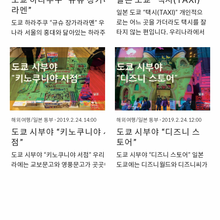
라멘”
는 넓은 지명 이름이기도 한데요. 일
반적으로 하라주쿠라고 하면, 이 곳
일본 도쿄 “택시(TAXI)” 개인적으
반적으로 하라주쿠라고 하면, 이 곳
을 떠올리는 편입니다. 바로 다케시
로는 어느 곳을 가더라도 택시를 잘
도쿄 하라주쿠 “규슈 장가라라멘” 우리
을 가리키는 편입니다. 바로 JR 하
타 거리라고 하는 JR 하라주쿠역 맞
타지 않는 편입니다. 우리나라에서
나라 서울의 홍대와 닮아있는 하라주쿠
라주쿠역 도로 건너편에서 시작하
은편에 일렬로 늘어선 거리를 가리
도 택시를 타지 않는 것이 버릇이 들
에 도착해서 저희가 가장 먼저 방문한
는 거리인데, 이 거리를 주로 메인
키지요. “하라주쿠에서 유명한 거리
어서 그런 것인지 해외에 나가서는
곳은 바로 라멘집이었습니다. 시간이 곧
거리라고 생각하게 되는 것이지요.
음식들...” 이렇게 사람들이 몰리는
아주 특별한 경우를 제외하고는 가
저녁시간이기도 했고, 어차피 무언가를
이 거리의 이름은 바로 “다케시타
곳이다 보니, 하라주쿠에서는 유명
급적 택시를 잘 떠올리지 못하는 편
먹어야 할 시간이 되어서 사람들로 붐비
거리”인데요. 거리가 그리 길지는
한 거리 음식들이 있기도 합니다. 우
이기도 하지요. 특히, 일본에서는 택
기 전에 미리 식사를 하러 간 것이었지
않지만, 깔끔하게 잘 유지가 되어
선 가장 유명한 것은 크레페인데, 이
시를 탈 생각을 더욱더 하지 않았던
요. “하라주쿠에 있는 성시경 씨의 단골
있..
번에도 크레페는 먹지 않았습니..
것 같습니다. 아무래도 일본은 택시
라멘집” 저희가 방문한 곳은 예전에 배
요금이 상당히 비싼 것으로 잘 알려
틀트립에서 성시경 씨의 단골 라멘집으
져 있는 곳인지라, 아직은 신체 건강
로 소개된 곳이었습니다. 배틀트립 18
해외여행/일본 동부
·
2019. 2. 24. 14:00
해외여행/일본 동부
·
2019. 2. 24. 12:00
할 때인지라, 가급적이면 도보와 대
회에서 성시경 씨와 문천식 씨가 도쿄를
도쿄 시부야 “키노쿠니야 서
도쿄 시부야 “디즈니 스
중교통을 이용해서 여행을 하는 계
여행하는 장면이 소개되었는데요. 마리
점”
토어”
획을 세웠기 때문이지요. “일본 도
오 카트를 타고나서, 식사를 하러 온 곳
도쿄 시부야 “키노쿠니야 서점” 우리나
도쿄 시부야 “디즈니 스토어” 일본
쿄에서 택시 타기” 하지만, 이번에
이 바로 하라주쿠에 있는 이 곳이었다고
라에는 교보문고와 영풍문고가 곳곳에
도쿄에는 디즈니월드와 디즈니씨가
도쿄 여행을 하면서 일본에서 처음
하지요. 도쿄 성시경 단골 라멘집 :
있듯이 도쿄에는 “키노쿠니야 서점”이
있습니다. 하지만, 디즈니랜드는 도
으로 택시를 한 번 타보게 되었습니
https://theuranus.tistory.com/4915
곳곳에 있습니다. 특히, 이 중에서 신주
쿄 도심에서는 조금 벗어난 곳에 있
다. 그리 멀지 않은 곳을 이동하는
“하라주쿠의 규슈 장가라 라멘” 규슈 장
쿠에 있는 본점은 엄청난 규모를 자랑하
기도 하지요. 이번 여행에서 시간이
것이었지만, 단 몇 분이라도 시간을
가라..
는 서점으로 일본에서 가장 큰 서점이라
조금 여유가 있다면, 도쿄에 있는 디
절약할 겸, 택시에 ..
고 하지요. 실제로 신주쿠에 있는 본점
즈니랜드에 한 번 다녀올까 하는 생