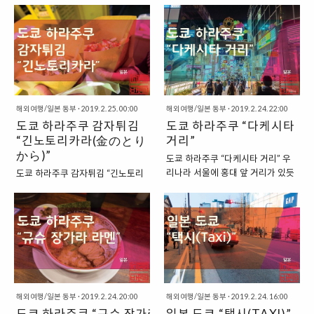
를 잡고 있답니다. “로버트 인디애
를 흐르던 시부야 강을 아스팔트로
많이 사용합니다. 그래서 “너의 이
리에서는 다양한 매장들을 찾아볼 수 있
나가 기획한 LOVE 조각상” 이렇게
덮고 그 위를 산책로로 꾸며둔 거리
름은”이라는 애니메이션에서도 두
는데요. 우리나라의 홍대와 닮아있는 곳
세계 곳곳에서 볼 수 있는 LOVE 조
인데요. 이렇게 하천을 통째로 덮어
주인공들이 “라인”을 사용하는 장면
인 만큼, 옷을 판매하는 가게들을 많이
각상은 미국인 예술가인 “로버트 인
버린 것을 보면, 과거 우리의 청계천
이 등장하기도 했지요. 그래서 “라
찾아볼 수 있습니다. 일본 도쿄 하라주
디애나”가 기획한 작..
이 떠오르기도 합니다...
인”을 얼핏 보면, 일본에서 만든 어
쿠 다케시타 거리 :
플이 아닌가 하는 생각이 들기도 하
https://theuranus.tistory.com/5816
지만, 실제로는 우리나라에서 만든
“하라주쿠에 있는 다양한 옷가게” 하라
어플리케이션입니다. “네이버에서
해외여행/일본 동부
·
2019. 2. 25. 00:00
주쿠에서는 이렇게 다양하고 개성 넘치
해외여행/일본 동부
·
2019. 2. 24. 22:00
탄생한 라인” 라인은 바로 우리가
도쿄 하라주쿠 감자튀김
는 옷가게들을 찾아볼 수 있는데요. 이
도쿄 하라주쿠 “다케시타
흔히 알고 있는 네이버에서 만든 어
중에서 저희는 지나가다가 한 곳을 정해
“긴노토리카라(金のとり
거리”
플리케이션인데요. 어플리케이션
서 안을 한 번 둘러보기도 했습니다. 그
から)”
도쿄 하라주쿠 “다케시타 거리” 우
출시 이후, 우리나라에서는 그다지
렇게 들어가게 된 곳이 바로
리나라 서울에 홍대 앞 거리가 있듯
도쿄 하라주쿠 감자튀김 “긴노토리
큰 반응을 보이지 못했습니다. 카카
“WOODEN DOLL”이라는 옷가게였지
이, 일본 도쿄에는 하라주쿠가 있습
카라(金のとりから)” 도쿄의 하라
오톡이 이미 시장을 완전히 선점하
요. “다양한 옷, 그리고 코스프레 용품을
니다. 하라주쿠는 일본 도쿄의 패션
주쿠는 우리나라 서울의 홍대입구
고 있었기 때문이지요. 그래서 라인
판매하기도 하는 가게” 가게의 1층은
과 유행에 민감한 사람들에게 안성
와 유사한 느낌이 드는 곳이라고 합
은 일본으로 건너가게 되는데, 여기
무난한 옷가게처럼 보였는데요. ..
맞춤인 장소로 소개되는 곳인데요.
니다. 많은 개성 넘치는 젊은이들이
에서 큰 히트를 치게 되고, 전 세계
그만큼 개성 넘치는 젊은이들이 많
모이는 거리라고 할 수 있어서, 이렇
적으로는 카카오톡보다는 라인을
이 방문하는 곳으로 유명한 곳입니
게 하라주쿠를 우리나라의 홍대에
사용하..
다. 간혹, 이 곳에서는 코스프레 복
비유하기도 하지요. “하라주쿠의 메
장을 하고 방문하는 사람들이 있다
인 거리, 다케시타 거리” 이러한 하
해외여행/일본 동부
·
2019. 2. 24. 20:00
해외여행/일본 동부
·
2019. 2. 24. 16:00
고도 하지요. “도쿄 하라주쿠의 메
라주쿠는 지명 이름이기 때문에, 상
도쿄 하라주쿠 “규슈 장가라
일본 도쿄 “택시(TAXI)”
인 거리, 다케시타 거리” 하라주쿠
당히 넓은 지역을 지칭하는데요. 일