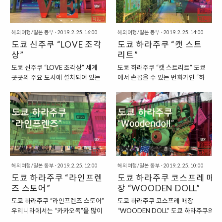
곳이 아니었나 합니다. 도쿄 신주쿠 키
에 있었던지라, 마지막 날은 그 중간
노쿠니야 서점 본점 :
에 있는 아키하바라에서 시간을 보
https://theuranus.tistory.com/5797
내기로 했습니다. “도쿄 아키하바라
해외여행/일본 동부
·
2019. 2. 25. 16:00
“신주쿠에 있는 다른 서점들...” 신주쿠
해외여행/일본 동부
·
2019. 2. 25. 14:00
에서 조금 떨어진 곳에 있는 토리츠
도쿄 신주쿠 “LOVE 조각
는 확실히 일본에서도 사람들이 가장 많
도쿄 하라주쿠 “캣 스트
네 시젠도우” 저희가 마지막 날의
이 모이는 번잡한 곳이라서 그런지 곳곳
점심을 먹게 된 곳은 바로 아키하바
상”
리트”
에서 서점을 찾아볼 수 있기도 했습니
라 역에서 북쪽으로 한 블록 정도 떨
도쿄 신주쿠 “LOVE 조각상” 세계
도쿄 하라주쿠 “캣 스트리트” 도쿄
다. 키노쿠니야 서점 본점처럼 엄청나게
어진 곳에 있는 작은 식당이었습니
곳곳의 주요 도시에 설치되어 있는
에서 손꼽을 수 있는 번화가인 “하
큰 서점은 많이 없었지만, 적당히 큰 크
다. 한적한 골목에 있는 식당이었는
유명한 조각상이 있습니다. 바로
라주쿠”와 “시부야”는 전철로 단 한
기의 서점을 여전히 많이 찾아볼 수 있
데, 11시 30분부터 영업을 시작하
“LOVE”라는 조각상으로 해외를 방
정거장에 있는 거리에 있습니다. 그
었습니다..
는 곳인데, 그 이전부터 줄을 서 있
문하면, 인증샷을 찍기에 좋은 조형
래서 두 곳을 걸어서 이동해도 15분
는 곳이었지요. “미슐랭 가이드 빕
물이지요. 이러한 LOVE 조각상은
정도면 이동할 수 있지요. 이러한 도
구르망에 오른 식당” 저희가 이 곳
우리나라를 비롯해서, 도쿄, 홍콩,
쿄 시부야와 하라주쿠 사이에 있는
을 찾게 된 이유는 이 곳이 바로..
필라델피아, 뉴욕 등의 도시에서 찾
거리가 있습니다. 바로 “캣 스트리
을 수 있습니다. “도쿄 신주쿠의
트(CAT STREET)”이라고 불리는
LOVE 조각상” 이러한 LOVE 조각
곳이지요. “원래의 이름은 큐시부야
상은 우리나라에서는 명동에서 찾
해외여행/일본 동부
·
2019. 2. 25. 12:00
가와유호도로(旧渋谷川遊歩道路)
해외여행/일본 동부
·
2019. 2. 25. 10:00
을 수 있는데요. 명동의 “대신파이
도쿄 하라주쿠 “라인프렌
인 캣 스트리트” 현재 우리는 이 곳
도쿄 하라주쿠 코스프레 매
낸스 센터” 건물 앞에 설치되어 있
을 캣 스트리트라고 칭하고 있지만,
즈 스토어”
장 “WOODEN DOLL”
습니다. 일본 도쿄에서 이러한
이 곳의 원래 이름은 “큐시부야가와
도쿄 하라주쿠 “라인프렌즈 스토어”
도쿄 하라주쿠 코스프레 매장
LOVE 조형물을 찾을 수 있는데요.
유호도로(旧渋谷川遊歩道路)”라
우리니라에서는 “카카오톡”을 많이
“WOODEN DOLL” 도쿄 하라주쿠의
신주쿠 역을 기준으로 서쪽에 자리
고 합니다. 시부야와 하라주쿠 사이
사용하지만, 일본에서는 “라인”을
메인 거리라고 할 수 있는 다케시타 거