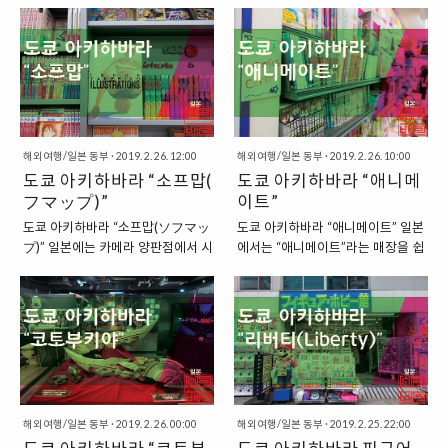
달랐습니다. “나리타 공항 귀국 편
때는 이 중에서 가장 빠르게 이동할 수
로, 강남, 이태원 등의 다양한 번화
“피규어”를 제작하는 것으로 잘 알
에서 할 일” 나리타 공항에 도착했
있는 “스카이라이너” 열차를 이용했습
가가 있는 것과 유사한데요. 도쿄의
려진 회사인데요. 특히, 머리가 크고
으니, 이번에도 공항에서의 절차에
니다. 스카이라이너는..
주요 번화가 중의 한 곳으로는 “아
눈이 큰 형태의 귀여운 피규어를 제
대해서 한 번 정리해보면 아래와 같
키하바라(秋葉原)”라는 곳이 있습
작하는 업체로 잘 알려져 있습니다.
이 볼 수 있을 것입니다. 1. 항공사..
니다. 이 곳의 지명을 그대로 해석해
그래서 굿스마일이라는 회사 역시
보면, “가을 단풍 언덕”이라고 할 수
도 도쿄의 아키하바라에서 그 흔적
있는 곳인데, 소위 오타쿠의 성지라
을 찾을 수 있답니다. “일본 서브컬
고 알려진 곳입니다. “일본 서브컬
해외여행/일본 동부
·
2019. 2. 26. 12:00
처의 성지, 아키하바라” 아키하바라
해외여행/일본 동부
·
2019. 2. 26. 10:00
처의 성지, 아키하바라” 아키하바라
도쿄 아키하바라 “소프맙(ソ
는 일본 서브컬처의 성지라고 칭할
도쿄 아키하바라 “애니메
는 소위 하위문화, 혹은 오타쿠 문화
수 있을 정도로 애니메이션, 만화와
フマップ)”
이트”
라고 불리는 서브컬처의 성지라고
관련된 다양한 작품과 제품을 볼 수
도쿄 아키하바라 “소프맙(ソフマッ
도쿄 아키하바라 “애니메이트” 일본
불리는 곳입니다. 그래서 다른 말로
있는 곳이 되었습니다. 굿스마일 역
プ)” 일본에는 카메라 양판점에서 시작
에서는 “애니메이트”라는 매장을 쉽
는 “오타쿠 성지”라고 불리기도 하
시도 이 곳에 자리를 잡고 있었는데
해서 이제는 다양한 제품을 판매하고 있
게 발견할 수 있습니다. 애니메이트
는 곳이지요. 그만큼 곳곳에서 “애
요. 여행의 막바지가 되어서 때마침,
는 양판점으로 거듭난 “빅 카메라(BIC
는 “애니메이션, 만화 전문점”이러
니메이션, 만화”와 관련된 제품을
잠시 카페에 들러서 쉬었다가 가야
CAMERA)”가 있습니다. 빅 카메라는
고 쉽게 설명할 수 있는데요. 우리나
판매하는 매장을 쉽게 찾을 수 있습
겠다는 생각을 했는데, 여기에서
저도 이번 여행에서 도쿄 역 남쪽에 있
라의 교보문고보다 2배 더 많은 매
니다. 그리고 주말이 되면, 코스프레
“굿스마일 애니카페”라는 곳을 발견
는 유라쿠초 역에 있는 지점을 한 번 방
장을 보유하고 있는 것으로 잘 알려
등의 다양한 이벤트가..
했습니다. “아키하바라에 있..
문하기도 했었지요. 도쿄 유라쿠초 “빅
져 있습니다. “일본 곳곳에서 찾을
카메라” :
수 있는 애니메이트” 애니메이트의
https://theuranus.tistory.com/5804
본점은 도쿄 이케부쿠로에 있는데
해외여행/일본 동부
·
2019. 2. 26. 00:00
해외여행/일본 동부
·
2019. 2. 25. 22:00
“빅 카메라에 흡수된 소프맙(ソフマッ
요. 저는 이번에는 “아키하바라”에
プ)” 도쿄에서는 이러한 빅 카메라 말고
있는 매장을 한 번 방문해보았습니