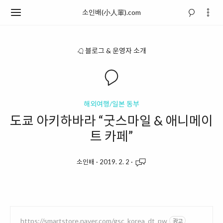
소인배(小人輩).com
블로그 & 운영자 소개
해외여행/일본 동부
도쿄 아키하바라 “굿스마일 & 애니메이
트 카페”
소인배
·
2019. 2. 2
·
https://smartstore.naver.com/gsc_korea_dt_pw
광고