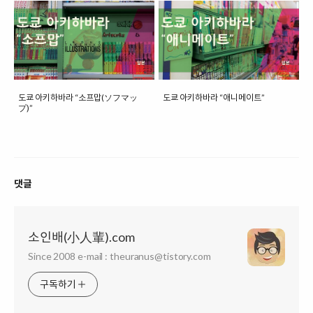
도쿄 아키하바라 “소프맙(ソフマッ
도쿄 아키하바라 “애니메이트”
プ)”
댓글
소인배(小人輩).com
Since 2008 e-mail : theuranus@tistory.com
구독하기