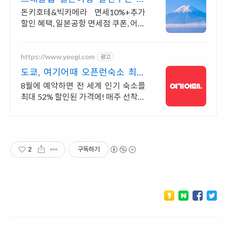
본여행 필수 쿠폰 다운가능
돈키호테&빅카메라 면세10%+추가
할인 혜택, 일본공항 면세점 쿠폰, 어트
랙션예약 일본여행 모바일 할인쿠폰
제공
https://www.yeogi.com
광고
도쿄, 여기어때 오픈런숙소 최대
81% 할인
8월에 예약하면 전 세계 인기 숙소를
최대 52% 할인된 가격에! 매주 선착순
30% 오픈런 할인까지, 지금 최저가로
숙소 예약하기
2
구독하기