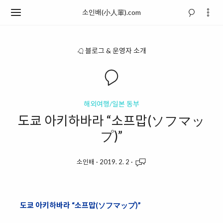
소인배(小人輩).com
블로그 & 운영자 소개
해외여행/일본 동부
도쿄 아키하바라 “소프맙(ソフマッ
プ)”
소인배
·
2019. 2. 2
·
도쿄 아키하바라 “소프맙(ソフマップ)”