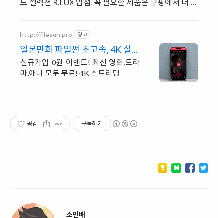
드 셀렉션 R.LUX 입점. 꼭 필요한 제품은 쿠팡에서 더 저
렴하게, 로켓배송으로 더 빠르게!
http://filesun.pro
광고
일본만화 파일썬 초고속, 4K 실시
간 보기!
신규가입 0원 이벤트! 최신 영화,드라
마,애니 모두 무료! 4K 스트리밍
공감
구독하기
소인배