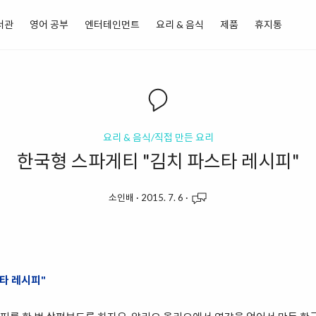
서관
영어 공부
엔터테인먼트
요리 & 음식
제품
휴지통
요리 & 음식/직접 만든 요리
한국형 스파게티 "김치 파스타 레시피"
소인배
·
2015. 7. 6
·
타 레시피"