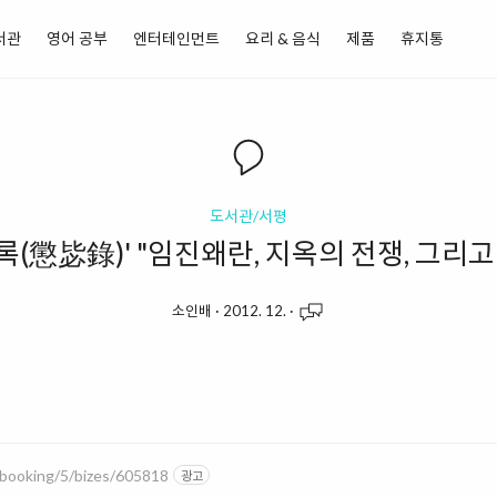
서관
영어 공부
엔터테인먼트
요리 & 음식
제품
휴지통
도서관/서평
록(懲毖錄)' "임진왜란, 지옥의 전쟁, 그리고
소인배
·
2012. 12.
·
/booking/5/bizes/605818
광고