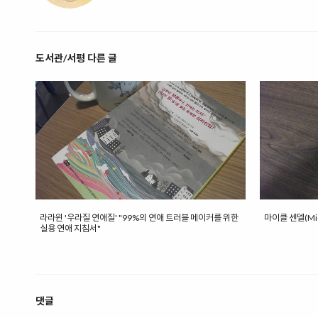
도서관/서평 다른 글
라라윈 '우라질 연애질' "99%의 연애 트러블 메이커를 위한
마이클 센델(Mich
실용 연애 지침서"
댓글