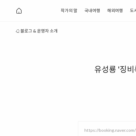
작가의 말
국내여행
해외여행
도
블로그 & 운영자 소개
유성룡 '징비
https://booking.naver.com