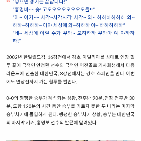
“넣으면 경기는 끝납니다!”
“홍명바~~ 슛! 고오오오오오오오오올!!”
“아~ 이거~~ 사각~사각사각 사각~ 와~ 하하하하하하 와~
하하~하하하~ 이야 세상에 와~하하하 야~ 하하하하하”
“네~ 세상에 이럴 수가 우와~ 으하하하 우와아 예 야하하
하!”
2002년 한일월드컵, 16강전에서 강호 이탈리아를 상대로 연장 혈
투 끝에 극적인 안정환 선수의 극적인 역전골로 기사회생해서 다음
라운드에 진출한 대한민국, 8강전에서는 강호 스페인을 만나 이번
에도 연장전까지 가는 혈투를 벌인다.
0-0의 팽팽한 승부가 계속되는 상황, 전후반 90분, 연장 전후반 30
분, 도합 120분의 시간 동안 승부를 가르지 못한 두 나라는 마지막
승부차기에 돌입하게 된다. 팽팽한 승부차기 상황, 승부는 대한민국
의 마지막 키커, 홍명보 선수의 발끝에 달려있다.