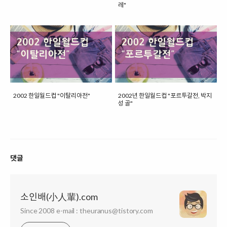
레"
2002 한일월드컵 "이탈리아전"
2002년 한일월드컵 "포르투갈전, 박지
성 골"
댓글
소인배(小人輩).com
Since 2008 e-mail : theuranus@tistory.com