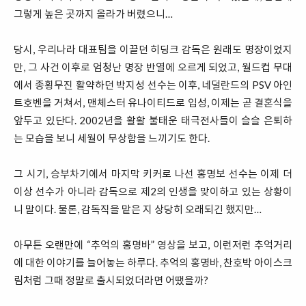
그렇게 높은 곳까지 올라가 버렸으니…
당시, 우리나라 대표팀을 이끌던 히딩크 감독은 원래도 명장이었지
만, 그 사건 이후로 엄청난 명장 반열에 오르게 되었고, 월드컵 무대
에서 종횡무진 활약하던 박지성 선수는 이후, 네덜란드의 PSV 아인
트호벤을 거쳐서, 맨체스터 유나이티드로 입성, 이제는 곧 결혼식을
앞두고 있단다. 2002년을 활활 불태운 태극전사들이 슬슬 은퇴하
는 모습을 보니 세월이 무상함을 느끼기도 한다.
그 시기, 승부차기에서 마지막 키커로 나선 홍명보 선수는 이제 더
이상 선수가 아니라 감독으로 제2의 인생을 맞이하고 있는 상황이
니 말이다. 물론, 감독직을 맡은 지 상당히 오래되긴 했지만…
아무튼 오랜만에 “추억의 홍명바” 영상을 보고, 이런저런 추억거리
에 대한 이야기를 늘어놓는 하루다. 추억의 홍명바, 찬호박 아이스크
림처럼 그때 정말로 출시되었더라면 어땠을까?