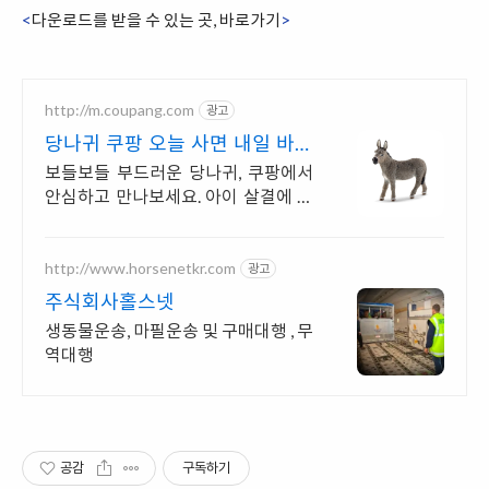
<
다운로드를 받을 수 있는 곳, 바로가기
>
http://m.coupang.com
광고
당나귀 쿠팡 오늘 사면 내일 바로
도착
보들보들 부드러운 당나귀, 쿠팡에서
안심하고 만나보세요. 아이 살결에 닿
는 부드러운 촉감! 와우회원은 무료반
품으로 경험하세요.
http://www.horsenetkr.com
광고
주식회사홀스넷
생동물운송, 마필운송 및 구매대행 , 무
역대행
공감
구독하기