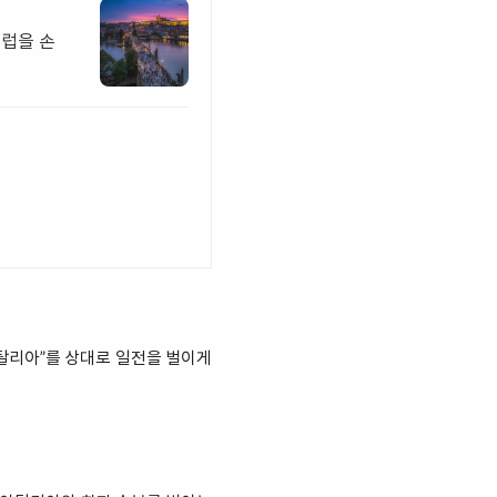
럽을 손
이탈리아”를 상대로 일전을 벌이게