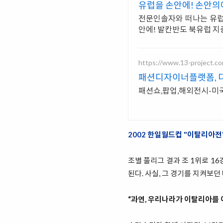
유럽을 손안에! 손안
전문인솔자와 떠나는 유
안에! 발칸반도 북유럽 
https://www.13-project.c
패션디자이너플랫폼, 
패션쇼,팝업,해외전시-미
2002 한일월드컵 "이탈리아전
조별 풀리그 결과 조 1위로 1
된다. 사실, 그 경기를 지켜보
“과연, 우리나라가 이탈리아를 