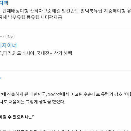
의여행
럽 단체배낭여행 산티아고순례길 발칸반도 발틱북유럽 지중해여행 유
지중해 남부유럽 동유럽 세미팩제공
om/
광고
디자이너
국,파리,인도네시아, 국내전시참가 혜택
"
6강에 진출하게 된 대한민국, 16강전에서 예고된 수순대로 유럽의 강호 “
던 나도 처음에는 그렇게 생각을 했었다.
이길 수 있으려나…”