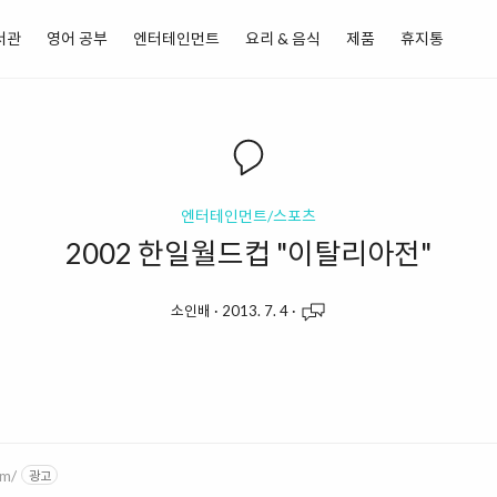
서관
영어 공부
엔터테인먼트
요리 & 음식
제품
휴지통
엔터테인먼트/스포츠
2002 한일월드컵 "이탈리아전"
소인배
·
2013. 7. 4
·
om/
광고