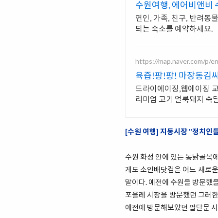
수원여행, 에어비앤비 
연인, 가족, 친구, 반려
되는 숙소를 예약하세요.
https://map.naver.com/p/e
육즙!팡!팡! 마장동김
드라이에이징,웹에이징 교
리미엄 고기 얼룩돼지 숙달
[수원 여행] 지동시장 "정치인
수원 화성 안에 있는 통닭골목에
게도 소인배닷컴은 어느 새로운 
말이다. 예전에 수원을 방문했을
포올레 시장을 방문했던 그러한
예전에 방문해보았던 팔달문 시장