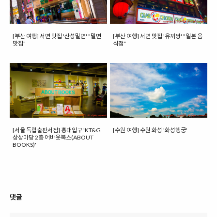
[부산 여행] 서면 맛집 '산성밀면' "밀면
[부산 여행] 서면 맛집 '유끼짱' "일본 음
맛집"
식점"
[서울 독립출판서점] 홍대입구 'KT&G
[수원 여행] 수원 화성 '화성행궁'
상상마당 2층 어바웃북스(ABOUT
BOOKS)'
댓글