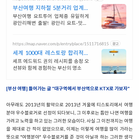
부산여행 지하철 5분거리 업계유
일 광안리해변 출발!
부산여행 요트투어 업체중 유일하게
광안리해변 출발! 광안리 요트-맛집-
카페, 감성데이트 끝판왕 코스! 광안리
에 다 있어요!
https://map.naver.com/p/entry/place/1511716815
광고
세계 1000대 레스토랑 합리적인
프렌치 파인다이닝
셰프 에드워드 권의 레시피를 송정 오
션뷰와 함께 경험하는 부산의 명소
[부산 여행] 들어가는 글 "대구역에서 부산역으로 KTX로 가보자"
아무래도 2013년의 활약으로 2013년 겨울에 티스토리에서 여행
분야 우수블로거로 선정이 되다보니, 그 이후로는 틈만 나면 여행을
가려고 노력을 하고 있는 그러한 모습이다. 사실 그 이전까지는 여행
을 제대로 간 적이 없었으므로, 이제는 이렇게 여행을 많이 가라는
뜻으로 "여행분야" 우수블로거를 준 것이 아닐까 하는 그러한 생각