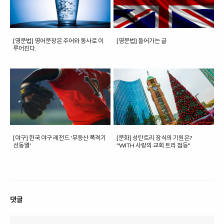
[영문법] 영어문장은 주어와 동사로 이
[영문법] 들어가는 글
루어진다.
[야구] 한국 야구 레전드 '무등산 폭격기
[문화] 성탄트리 장식의 기원은?
선동열'
"WITH 사랑의 교회 트리 점등"
댓글