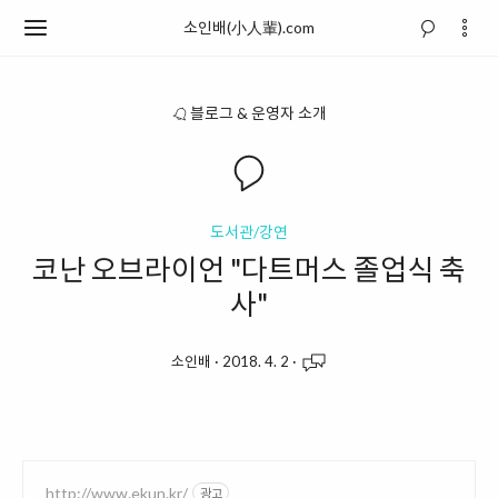
소인배(小人輩).com
블로그 & 운영자 소개
도서관/강연
코난 오브라이언 "다트머스 졸업식 축
사"
소인배
·
2018. 4. 2
·
http://www.ekun.kr/
광고