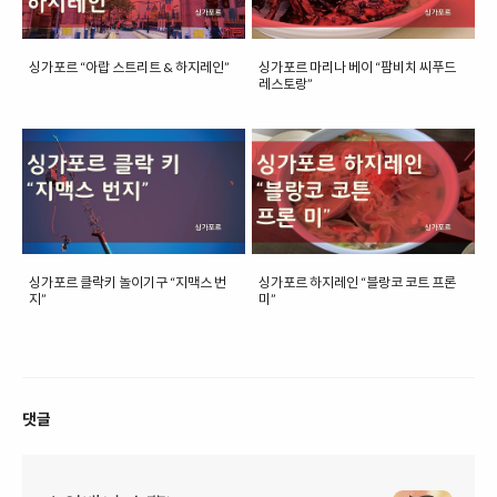
싱가포르 “아랍 스트리트 & 하지레인”
싱가포르 마리나 베이 “팜비치 씨푸드
레스토랑”
싱가포르 클락키 놀이기구 “지맥스 번
싱가포르 하지레인 “블랑코 코트 프론
지”
미”
댓글