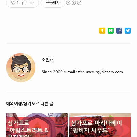
1
구독하기
소인배
Since 2008 e-mail : theuranus@tistory.com
해외여행/싱가포르 다른 글