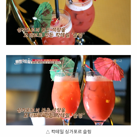
△ 칵테일 싱가포르 슬링