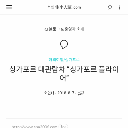
소인배(小人輩).com
블로그 & 운영자 소개
해외여행/싱가포르
싱가포르 대관람차 “싱가포르 플라이
어”
소인배
·
2018. 8. 7
·
http://www.sna2006.com
광고