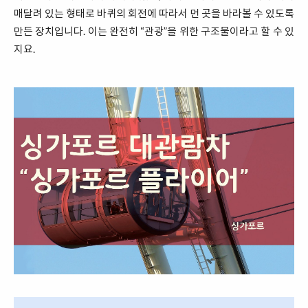
매달려 있는 형태로 바퀴의 회전에 따라서 먼 곳을 바라볼 수 있도록
만든 장치입니다. 이는 완전히 “관광”을 위한 구조물이라고 할 수 있
지요.