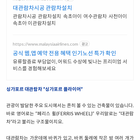
대관람차시공 관람차설치
관람차시공 관람차설치 속초아이 여수관람차 사천아이
속초아 이관람차설치
https://www.malaysiaairlines.com
광고
공식 웹,앱 예약 전용 혜택 인기노선 특가 확인
유류할증료 부담없이, 어워드 수상에 빛나는 프리미엄 서
비스를 경험해보세요
싱가포르 대관람차 “싱가포르 플라이어”
관광이 발달한 주요 도시에서는 흔히 볼 수 있는 건축물이 있습니다.
바로 영어로는 “페리스 휠(FERRIS WHEEL)” 우리말로는 “대관람
차”라고 불리는 구조물이지요.
대관람차는 가운데에 바퀴가 있고, 바퀴 둘레에 작은 방 여러 개가