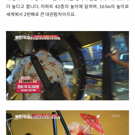
더 높다고 합니다. 아파트 42층의 높이에 달하며, 165m의 높이로
세계에서 2번째로 큰 대관람차이지요.