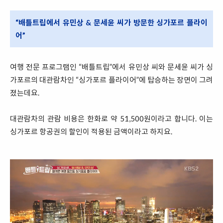
“배틀트립에서 유민상 & 문세윤 씨가 방문한 싱가포르 플라이
어”
여행 전문 프로그램인 “배틀트립”에서 유민상 씨와 문세윤 씨가 싱
가포르의 대관람차인 “싱가포르 플라이어”에 탑승하는 장면이 그려
졌는데요.
대관람차의 관람 비용은 한화로 약 51,500원이라고 합니다. 이는
싱가포르 항공권의 할인이 적용된 금액이라고 하지요.