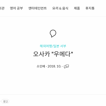
서관
영어 공부
엔터테인먼트
요리 & 음식
제품
휴지통
해외여행/일본 서부
오사카 "우메다"
소인배
·
2018. 10.
·
r
광고