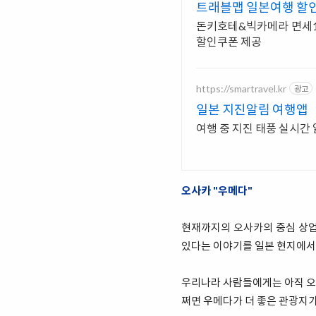
트래블맵 일본여행 할
돈키호테&빅카메라 면세1
할인쿠폰 제공
https://smartravel.kr
광고
일본 지진알림 여행앱
여행 중 지진 태풍 실시간
오사카 "우메다"
현재까지의 오사카의 중심 상업
있다는 이야기를 일본 현지에서
우리나라 사람들에게는 아직 오
쩌면 우메다가 더 좋은 관광지가